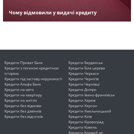
Чому відмовили у видачі кредиту
Кредити Приват Банк
Кредити Бердянськ
Кредити з поганою кредитною
Кредити Біла церква
історією
Кредити Черкаси
Кредити під заставу нерухомості
Кредити Чернігів
Кредити Альфа Банк
Кредити Чернівці
Кредити на авто
Кредити Дніпро
Кредити на квартиру
Кредити Івано-франківськ
Кредити на житло
Кредити Харків
Кредити без відмови
Кредити Херсон
Кредити без дзвінків
Кредити Хмельницький
Кредити без відсотків
Кредити Київ
Кредити Кіровоград
Кредити Ковель
Кредити Кривий ріг