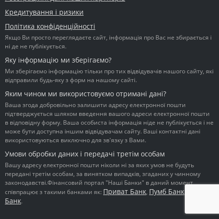
Кредитування і ризики
Політика конфіденційності
Якщо Ви просто переглядаєте сайт, інформація про Вас не збирається і
ні де не публікується.
Яку інформацію ми зберігаємо?
Ми зберігаємо інформацію тільки про тих відвідувачів нашого сайту, які
відправили будь-яку з форм на нашому сайті.
Яким чином ми використовуємо отримані дані?
Ваша згода добровільно залишити адресу електронної пошти
підтверджується шляхом введення вашого адреси електронної пошти
в відповідну форму. Ваша особиста інформація ніде не публікується і не
може бути доступна іншим відвідувачам сайту. Ваші контактні дані
використовуються виключно для зв'язку з Вами.
Умови обробки даних і передачі третім особам
Вашу адресу електронної пошти ніколи ні за яких умов не будуть
передані третім особам, за винятком випадків, згаданих у чинному
законодавстві.Фінансовий портал "Наші Банки" в даний момент
Приват Банк
Пумб Банк
Ідея
співпрацює з такими банками як:
,
,
Банк
.