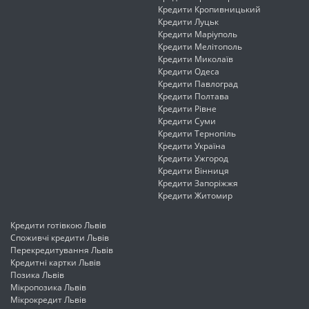
Кредити Кропивницький
Кредити Луцьк
Кредити Маріуполь
Кредити Мелітополь
Кредити Миколаїв
Кредити Одеса
Кредити Павлоград
Кредити Полтава
Кредити Рівне
Кредити Суми
Кредити Тернопіль
Кредити Україна
Кредити Ужгород
Кредити Вінниця
Кредити Запоріжжя
Кредити Житомир
Кредити готівкою Львів
Споживчі кредити Львів
Перекредитування Львів
Кредитні картки Львів
Позика Львів
Мікропозика Львів
Мікрокредит Львів