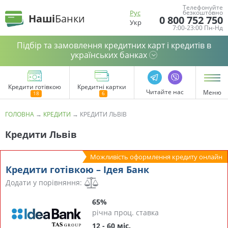
Телефонуйте
Рус
безкоштовно
Наші
Банки
0 800 752 750
Укр
7:00-23:00 Пн-Нд
Підбір та замовлення кредитних карт і кредитів в
українських банках
Кредити готівкою
Кредитні картки
Читайте нас
Меню
ГОЛОВНА
→
КРЕДИТИ
→
КРЕДИТИ ЛЬВІВ
Кредити Львів
Можливість оформлення кредиту онлайн
Кредити готівкою – Ідея Банк
Додати у порівняння:
65%
річна проц. ставка
12 - 60 міс.