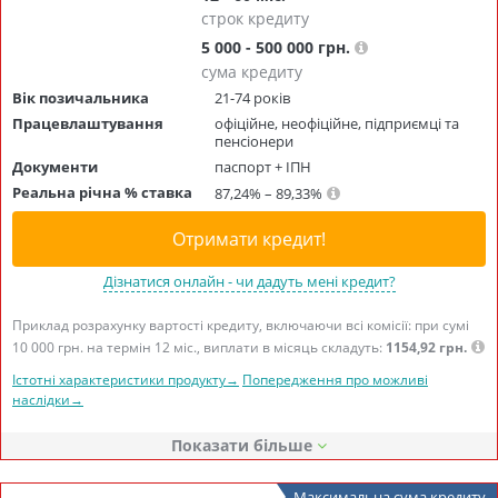
строк кредиту
5 000 - 500 000 грн.
сума кредиту
Вік позичальника
21-74 років
Працевлаштування
офіційне, неофіційне, підприємці та
пенсіонери
Документи
паспорт + ІПН
Реальна річна % ставка
87,24% – 89,33%
Отримати кредит!
Дізнатися онлайн - чи дадуть мені кредит?
Приклад розрахунку вартості кредиту, включаючи всі комісії: при сумі
10 000 грн. на термін 12 міс., виплати в місяць складуть:
1154,92 грн.
Істотні характеристики продукту→
Попередження про можливі
наслідки→
Показати
Максимальна сума кредиту