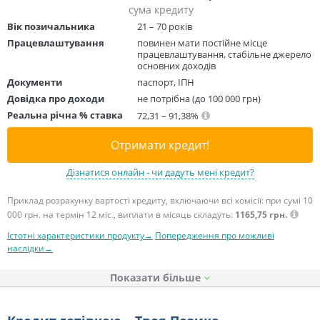
сума кредиту
Вік позичальника
21 – 70 років
Працевлаштування
повинен мати постійне місце
працевлаштування, стабільне джерело
основних доходів
Документи
паспорт, ІПН
Довідка про доходи
не потрібна (до 100 000 грн)
Реальна річна % ставка
72,31 – 91,38%
Отримати кредит!
Дізнатися онлайн - чи дадуть мені кредит?
Приклад розрахунку вартості кредиту, включаючи всі комісії: при сумі 10
000 грн. на термін 12 міс., виплати в місяць складуть:
1165,75 грн.
Істотні характеристики продукту→
Попередження про можливі
наслідки→
Показати