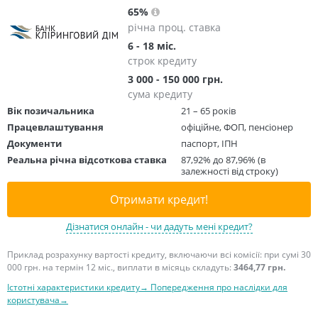
65%
річна проц. ставка
6 - 18 міс.
строк кредиту
3 000 - 150 000 грн.
сума кредиту
Вік позичальника
21 – 65 років
Працевлаштування
офіційне, ФОП, пенсіонер
Документи
паспорт, ІПН
Реальна річна відсоткова ставка
87,92% до 87,96% (в
залежності від строку)
Отримати кредит!
Дізнатися онлайн - чи дадуть мені кредит?
Приклад розрахунку вартості кредиту, включаючи всі комісії: при сумі 30
000 грн. на термін 12 міс., виплати в місяць складуть:
3464,77 грн.
Істотні характеристики кредиту→
Попередження про наслідки для
користувача→