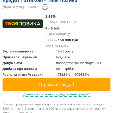
Кредит готівкою – Твоя Позика
Додати у порівняння:
3,65%
річна проц. ставка
4 - 6 міс.
строк кредиту
3 000 - 150 000 грн.
сума кредиту
Вік позичальника
18-75 років
Працевлаштування
Будь-яке
Документи
паспорт/загранпаспорт + ІПН
Довідка про доходи
не потрібна
Реальна річна % ставка
1733,86% — 9726,31%
Отримати кредит!
Дізнатися онлайн - чи дадуть мені кредит?
Приклад розрахунку вартості кредиту, включаючи всі комісії: кредит
3000 грн. на 113 днів – комісія: 600 грн., загальні витрати по кредиту: