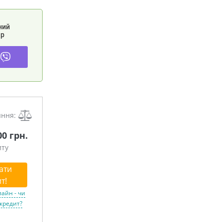
ний
р
яння:
00 грн.
иту
ати
т!
лайн - чи
 кредит?