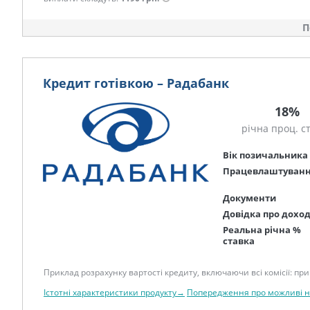
П
Кредит готівкою – Радабанк
18%
річна проц. с
Вік позичальника
Працевлаштуван
Документи
Довідка про дохо
Реальна річна %
ставка
Приклад розрахунку вартості кредиту, включаючи всі комісії: при 
Істотні характеристики продукту→
Попередження про можливі 