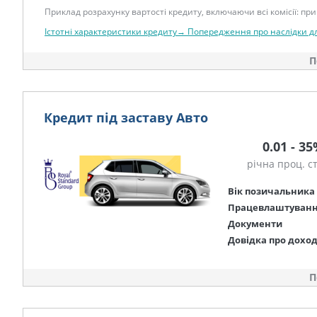
Приклад розрахунку вартості кредиту, включаючи всі комісії: при 
Істотні характеристики кредиту→
Попередження про наслідки д
П
Кредит під заставу Авто
0.01 - 3
річна проц. с
Вік позичальника
Працевлаштуван
Документи
Довідка про дохо
П