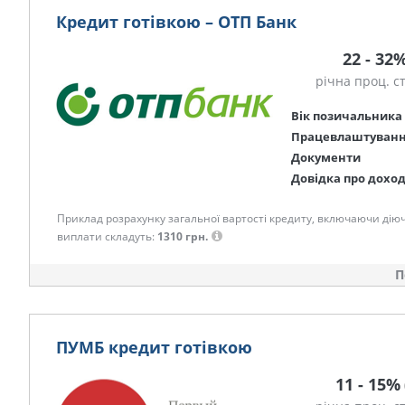
Кредит готівкою – ОТП Банк
22 - 32
річна проц. с
Вік позичальника
Працевлаштуван
Документи
Довідка про дохо
Приклад розрахунку загальної вартості кредиту, включаючи діючі к
виплати складуть:
1310 грн.
П
ПУМБ кредит готівкою
11 - 15%