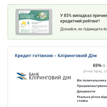
У 85% випадках причина
кредитний рейтинг!
Дізнайся, як підвищити й
Кредит готівкою – Кліринговий Дім
65%
річна проц. с
Вік позичальника
Працевлаштуван
Документи
Реальна річна від
ставка