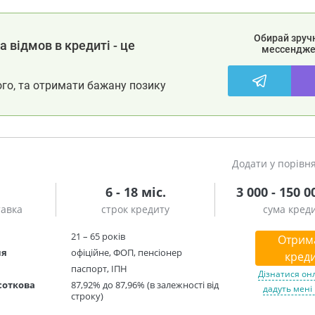
Обирай зруч
 відмов в кредиті - це
мессендже
ого, та отримати бажану позику
Додати у порівн
6 - 18 міс.
3 000 - 150 0
тавка
строк кредиту
сума кред
21 – 65 років
Отрим
ня
офіційне, ФОП, пенсіонер
креди
паспорт, ІПН
Дізнатися он
соткова
87,92% до 87,96% (в залежності від
дадуть мені
строку)