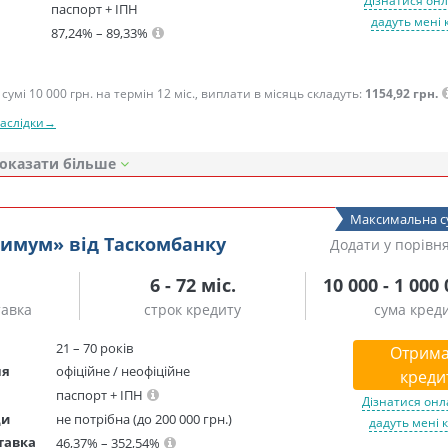
Дізнатися онл
паспорт + ІПН
дадуть мені 
87,24% – 89,33%
сумі 10 000 грн. на термін 12 міс., виплати в місяць складуть:
1154,92 грн.
наслідки→
оказати
Максимальна с
симум» від Таскомбанку
Додати у порівн
6 - 72 міс.
10 000 - 1 000
тавка
строк кредиту
сума кред
21 – 70 років
Отрима
ня
офіційне / неофіційне
креди
паспорт + ІПН
Дізнатися онл
ди
не потрібна (до 200 000 грн.)
дадуть мені 
тавка
46,37% – 352,54%