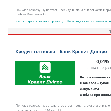
Приклад розрахунку вартості кредиту, включаючи всі комісії: при 
готівка Максимум А)
Істотні характеристики продукту→
Попередження про можливі 
П
Кредит готівкою – Банк Кредит Дніпро
0,01%
річна проц. с
Вік позичальника
Працевлаштуван
Документи
Довідка про дохо
Приклад розрахунку загальної вартості кредиту, включаючи діючі к
виплати складуть:
1190 грн.