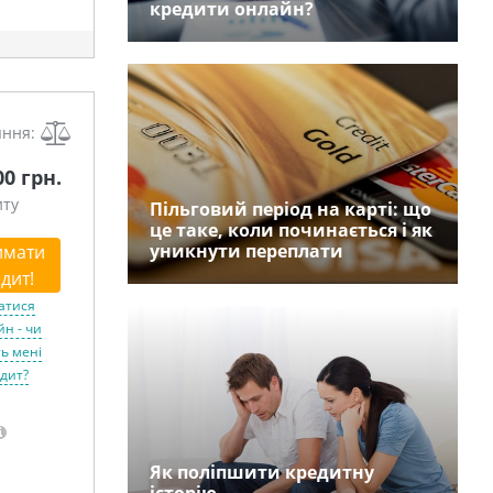
кредити онлайн?
яння:
00 грн.
иту
Пільговий період на карті: що
це таке, коли починається і як
уникнути переплати
имати
дит!
атися
н - чи
ь мені
дит?
Як поліпшити кредитну