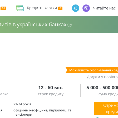
Кредитні картки
Читайте нас
дитів в українських банках
Можливість оформлення кре
Додати у порівн
12 - 60 міс.
5 000 - 500 00
тавка
строк кредиту
сума кред
21-74 років
Отрим
ня
офіційне, неофіційне, підприємці та
креди
пенсіонери