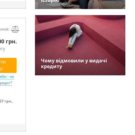
історію
яння:
00 грн.
иту
Чому відмовили у видачі
ти
кредиту
т!
айн - чи
кредит?
67 грн.
,