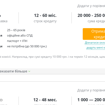
Додати у порівн
%
12 - 60 міс.
20 000 - 250 
тавка
строк кредиту
сума кред
25 – 65 років
Отрима
ня
офіційне або СПД
креди
паспорт + ІПН
Дізнатися онл
ди
не потрібна (до 50 000 грн.)
дадуть мені 
омісії. Наприклад, при сумі кредиту 10 000 грн. і на термін 12 місяців, що
оказати
Додати у порівн
12 - 48 мес.
1 000 — 200 0