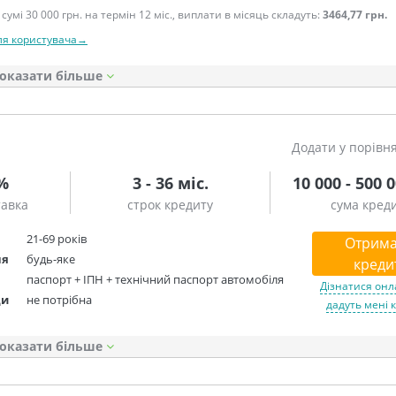
сумі 30 000 грн. на термін 12 міс., виплати в місяць складуть:
3464,77 грн.
ля користувача→
оказати
Додати у порівн
5%
3 - 36 міс.
10 000 - 500 
тавка
строк кредиту
сума кред
21-69 років
Отрима
ня
будь-яке
креди
паспорт + ІПН + технічний паспорт автомобіля
Дізнатися онл
ди
не потрібна
дадуть мені 
оказати