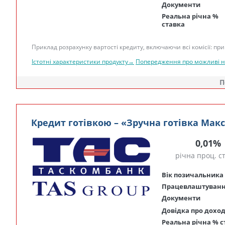
Документи
Реальна річна %
ставка
Приклад розрахунку вартості кредиту, включаючи всі комісії: при 
Істотні характеристики продукту→
Попередження про можливі 
П
Кредит готівкою – «Зручна готівка Мак
0,01%
річна проц. с
Вік позичальника
Працевлаштуван
Документи
Довідка про дохо
Реальна річна % с