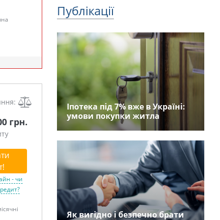
Публікації
чна
яння:
Іпотека під 7% вже в Україні:
умови покупки житла
00 грн.
иту
ти
т!
айн - чи
кредит?
місячні
Як вигідно і безпечно брати