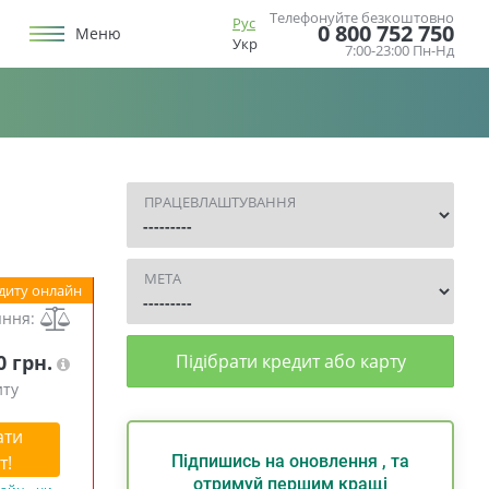
Телефонуйте безкоштовно
Рус
0 800 752 750
Меню
Укр
7:00-23:00 Пн-Нд
ПРАЦЕВЛАШТУВАННЯ
МЕТА
диту онлайн
яння:
0 грн.
Підібрати кредит або карту
иту
ати
т!
Підпишись на оновлення , та
отримуй першим кращі