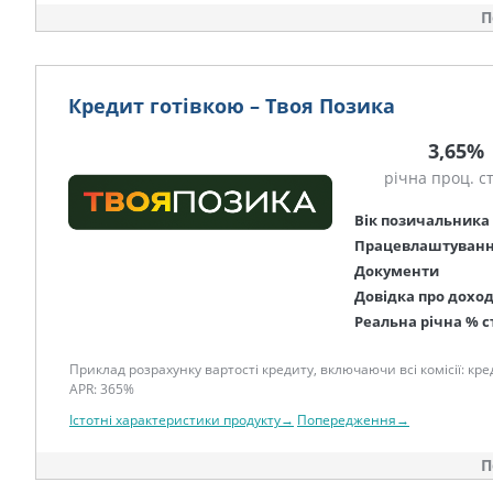
П
Кредит готівкою – Твоя Позика
3,65%
річна проц. с
Вік позичальника
Працевлаштуван
Документи
Довідка про дохо
Реальна річна % с
Приклад розрахунку вартості кредиту, включаючи всі комісії: креди
APR: 365%
Істотні характеристики продукту→
Попередження→
П