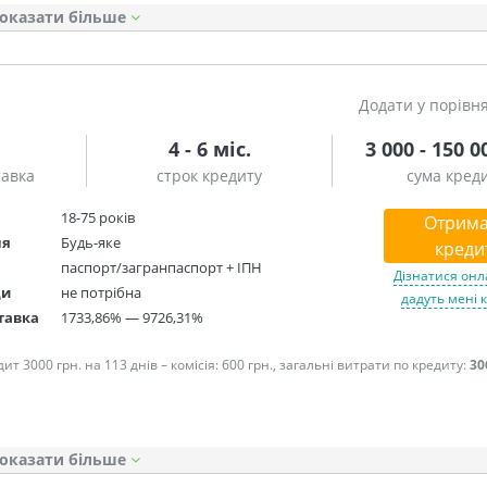
оказати
Додати у порівн
4 - 6 міс.
3 000 - 150 0
тавка
строк кредиту
сума кред
18-75 років
Отрима
ня
Будь-яке
креди
паспорт/загранпаспорт + ІПН
Дізнатися онл
ди
не потрібна
дадуть мені 
тавка
1733,86% — 9726,31%
т 3000 грн. на 113 днів – комісія: 600 грн., загальні витрати по кредиту:
30
оказати