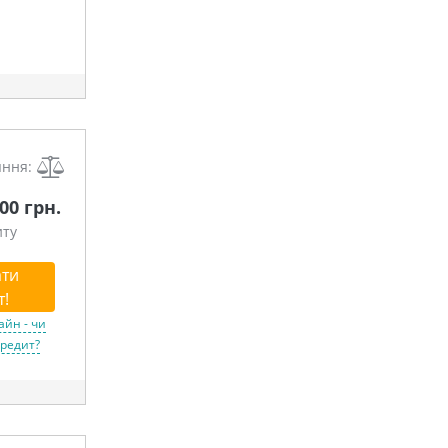
яння:
000 грн.
иту
ти
т!
айн - чи
кредит?