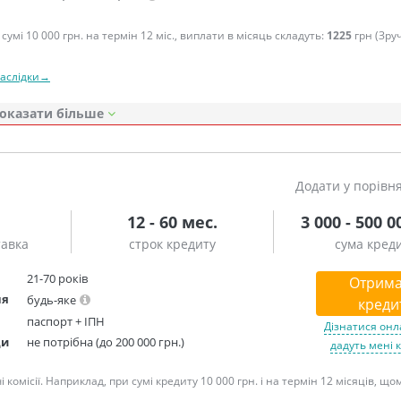
сумі 10 000 грн. на термін 12 міс., виплати в місяць складуть:
1225
грн (Зру
наслідки→
оказати
Додати у порівн
12 - 60 мес.
3 000 - 500 0
тавка
строк кредиту
сума кред
21-70 років
Отрима
ня
будь-яке
креди
паспорт + ІПН
Дізнатися онл
ди
не потрібна (до 200 000 грн.)
дадуть мені 
омісії. Наприклад, при сумі кредиту 10 000 грн. і на термін 12 місяців, що