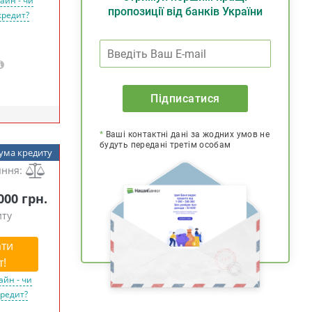
айн - чи
пропозиції від банків України
кредит?
Підписатися
*
Ваші контактні дані за жодних умов не
будуть передані третім особам
ума кредиту
яння:
 000 грн.
иту
ти
т!
айн - чи
кредит?