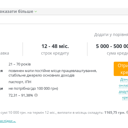
оказати
Додати у порівн
12 - 48 міс.
5 000 - 500 0
тавка
строк кредиту
сума кред
21 – 70 років
Отр
ня
повинен мати постійне місце працевлаштування,
кре
стабільне джерело основних доходів
Дізн
паспорт, ІПН
онлай
ди
не потрібна (до 100 000 грн)
дадут
72,31 – 91,38%
кре
сумі 10 000 грн. на термін 12 міс., виплати в місяць складуть:
1165,75 грн.
наслідки→