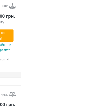
яння:
000 грн.
иту
ти
т!
айн - чи
кредит?
місячні
яння:
00 грн.