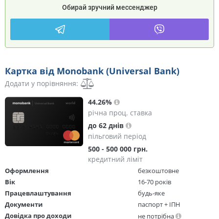
Обирай зручний мессенджер
Картка від Monobank (Universal Bank)
Додати у порівняння:
44.26%
річна проц. ставка
до 62 днів
пільговий період
500 - 500 000 грн.
кредитний ліміт
Оформлення
безкоштовне
Вік
16-70 років
Працевлаштування
будь-яке
Документи
паспорт + ІПН
Довідка про доходи
не потрібна