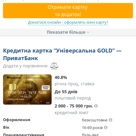
Отримати картку
та додаток!
Дізнатися онлайн - оформлять мені карту?
Показати
Кредитна картка “Універсальна GOLD” —
ПриватБанк
Додати у порівняння:
40.8%
річна проц. ставка
До 55 днів
пільговий період
2 000 - 75 000 грн.
кредитний ліміт
Оформлення
безкоштовне
Вік
16-69 років
Працевлаштування
будь-яке