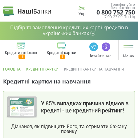
Телефонуйте
Рус
безкоштовно
Наші
Банки
0 800 752 750
Укр
7:00-23:00 Пн-Нд
Підбір та замовлення кредитних карт і кредитів в
українських банках
Кредити готівкою
Кредитні картки
Читайте нас
Меню
ГОЛОВНА
→
КРЕДИТНІ КАРТКИ
→
КРЕДИТНІ КАРТКИ НА НАВЧАННЯ
Кредитні картки на навчання
У 85% випадках причина відмов в
кредиті - це кредитний рейтинг!
Дізнайся, як підвищити його, та отримати бажану
позику