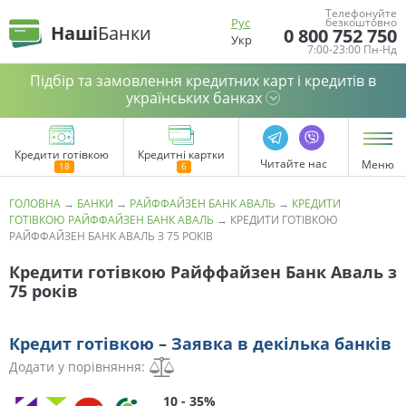
Телефонуйте
Рус
безкоштовно
Наші
Банки
0 800 752 750
Укр
7:00-23:00 Пн-Нд
Підбір та замовлення кредитних карт і кредитів в
українських банках
Кредити готівкою
Кредитні картки
Читайте нас
Меню
ГОЛОВНА
→
БАНКИ
→
РАЙФФАЙЗЕН БАНК АВАЛЬ
→
КРЕДИТИ
ГОТІВКОЮ РАЙФФАЙЗЕН БАНК АВАЛЬ
→
КРЕДИТИ ГОТІВКОЮ
РАЙФФАЙЗЕН БАНК АВАЛЬ З 75 РОКІВ
Кредити готівкою Райффайзен Банк Аваль з
75 років
Кредит готівкою – Заявка в декілька банків
Додати у порівняння:
10 - 35%