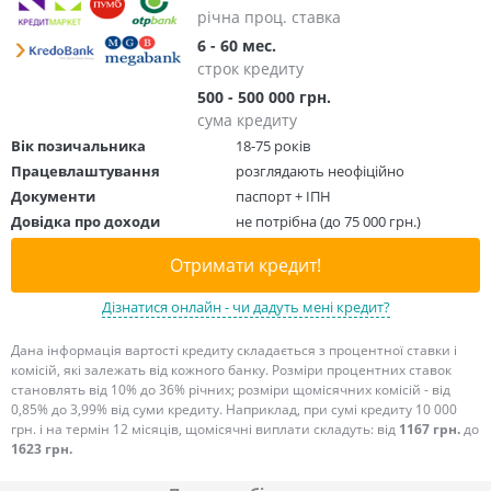
річна проц. ставка
6 - 60 мес.
строк кредиту
500 - 500 000 грн.
сума кредиту
Вік позичальника
18-75 років
Працевлаштування
розглядають неофіційно
Документи
паспорт + ІПН
Довідка про доходи
не потрібна (до 75 000 грн.)
Отримати кредит!
Дізнатися онлайн - чи дадуть мені кредит?
Дана інформація вартості кредиту складається з процентної ставки і
комісій, які залежать від кожного банку. Розміри процентних ставок
становлять від 10% до 36% річних; розміри щомісячних комісій - від
0,85% до 3,99% від суми кредиту. Наприклад, при сумі кредиту 10 000
грн. і на термін 12 місяців, щомісячні виплати складуть: від
1167 грн.
до
1623 грн.