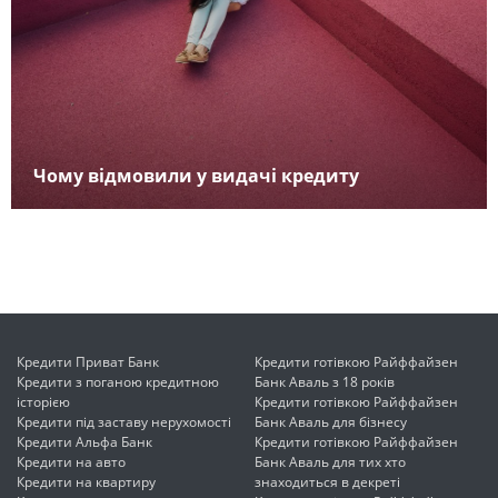
Чому відмовили у видачі кредиту
Кредити Приват Банк
Кредити готівкою Райффайзен
Кредити з поганою кредитною
Банк Аваль з 18 років
історією
Кредити готівкою Райффайзен
Кредити під заставу нерухомості
Банк Аваль для бізнесу
Кредити Альфа Банк
Кредити готівкою Райффайзен
Кредити на авто
Банк Аваль для тих хто
Кредити на квартиру
знаходиться в декреті