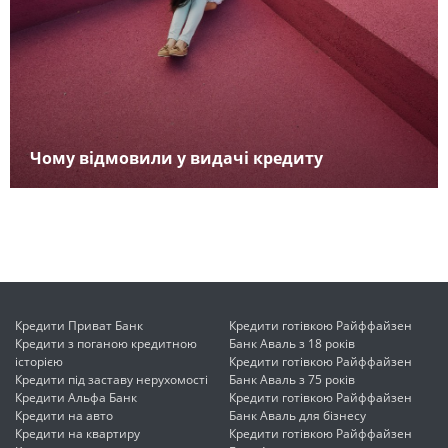
Чому відмовили у видачі кредиту
Кредити Приват Банк
Кредити готівкою Райффайзен
Кредити з поганою кредитною
Банк Аваль з 18 років
історією
Кредити готівкою Райффайзен
Кредити під заставу нерухомості
Банк Аваль з 75 років
Кредити Альфа Банк
Кредити готівкою Райффайзен
Кредити на авто
Банк Аваль для бізнесу
Кредити на квартиру
Кредити готівкою Райффайзен