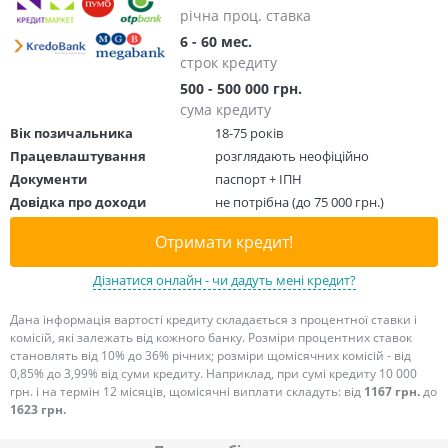
річна проц. ставка
6 - 60 мес.
строк кредиту
500 - 500 000 грн.
сума кредиту
Вік позичальника
18-75 років
Працевлаштування
розглядають неофіційно
Документи
паспорт + ІПН
Довідка про доходи
не потрібна (до 75 000 грн.)
Отримати кредит!
Дізнатися онлайн - чи дадуть мені кредит?
Дана інформація вартості кредиту складається з процентної ставки і
комісій, які залежать від кожного банку. Розміри процентних ставок
становлять від 10% до 36% річних; розміри щомісячних комісій - від
0,85% до 3,99% від суми кредиту. Наприклад, при сумі кредиту 10 000
грн. і на термін 12 місяців, щомісячні виплати складуть: від
1167 грн.
до
1623 грн.