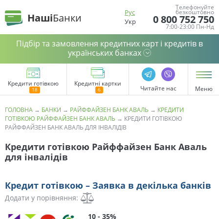
Телефонуйте
Рус
безкоштовно
Наші
Банки
0 800 752 750
Укр
7:00-23:00 Пн-Нд
Підбір та замовлення кредитних карт і кредитів в
українських банках
Кредити готівкою
Кредитні картки
Читайте нас
Меню
ГОЛОВНА
→
БАНКИ
→
РАЙФФАЙЗЕН БАНК АВАЛЬ
→
КРЕДИТИ
ГОТІВКОЮ РАЙФФАЙЗЕН БАНК АВАЛЬ
→
КРЕДИТИ ГОТІВКОЮ
РАЙФФАЙЗЕН БАНК АВАЛЬ ДЛЯ ІНВАЛІДІВ
Кредити готівкою Райффайзен Банк Аваль
для інвалідів
Кредит готівкою – Заявка в декілька банків
Додати у порівняння:
10 - 35%