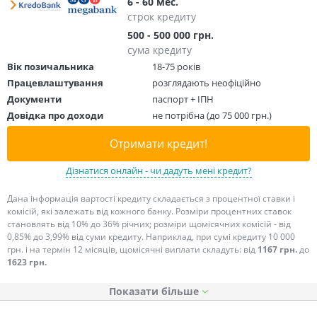
6 - 60 мес.
строк кредиту
500 - 500 000 грн.
сума кредиту
Вік позичальника
18-75 років
Працевлаштування
розглядають неофіційно
Документи
паспорт + ІПН
Довідка про доходи
не потрібна (до 75 000 грн.)
Отримати кредит!
Дізнатися онлайн - чи дадуть мені кредит?
Дана інформація вартості кредиту складається з процентної ставки і
комісій, які залежать від кожного банку. Розміри процентних ставок
становлять від 10% до 36% річних; розміри щомісячних комісій - від
0,85% до 3,99% від суми кредиту. Наприклад, при сумі кредиту 10 000
грн. і на термін 12 місяців, щомісячні виплати складуть: від
1167 грн.
до
1623 грн.
Показати