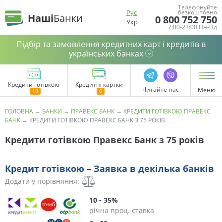
Телефонуйте
Рус
безкоштовно
Наші
Банки
0 800 752 750
Укр
7:00-23:00 Пн-Нд
Підбір та замовлення кредитних карт і кредитів в
українських банках
Кредити готівкою
Кредитні картки
Читайте нас
Меню
ГОЛОВНА
→
БАНКИ
→
ПРАВЕКС БАНК
→
КРЕДИТИ ГОТІВКОЮ ПРАВЕКС
БАНК
→
КРЕДИТИ ГОТІВКОЮ ПРАВЕКС БАНК З 75 РОКІВ
Кредити готівкою Правекс Банк з 75 років
Кредит готівкою – Заявка в декілька банків
Додати у порівняння:
10 - 35%
річна проц. ставка