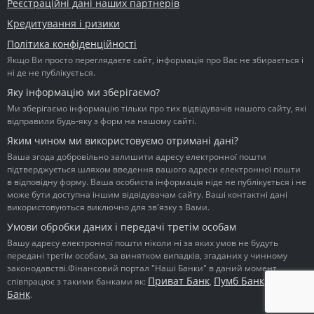
Реєстраційні дані наших партнерів
Кредитування і ризики
Політика конфіденційності
Якщо Ви просто переглядаєте сайт, інформація про Вас не збирається і
ні де не публікується.
Яку інформацію ми зберігаємо?
Ми зберігаємо інформацію тільки про тих відвідувачів нашого сайту, які
відправили будь-яку з форм на нашому сайті.
Яким чином ми використовуємо отримані дані?
Ваша згода добровільно залишити адресу електронної пошти
підтверджується шляхом введення вашого адреси електронної пошти
в відповідну форму. Ваша особиста інформація ніде не публікується і не
може бути доступна іншим відвідувачам сайту. Ваші контактні дані
використовуються виключно для зв'язку з Вами.
Умови обробки даних і передачі третім особам
Вашу адресу електронної пошти ніколи ні за яких умов не будуть
передані третім особам, за винятком випадків, згаданих у чинному
законодавстві.Фінансовий портал "Наші Банки" в даний момент
Приват Банк
Пумб Банк
Ідея
співпрацює з такими банками як:
,
,
Банк
.