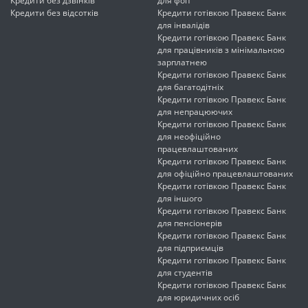
Кредити без дзвінків
для фоп
Кредити без відсотків
Кредити готівкою Правекс Банк
для інвалідів
Кредити готівкою Правекс Банк
для працівників з мінімальною
зарплатнею
Кредити готівкою Правекс Банк
для багатодітніх
Кредити готівкою Правекс Банк
для непрацюючих
Кредити готівкою Правекс Банк
для неофіційно
працевлаштованих
Кредити готівкою Правекс Банк
для офіційно працевлаштованих
Кредити готівкою Правекс Банк
для іншого
Кредити готівкою Правекс Банк
для пенсіонерів
Кредити готівкою Правекс Банк
для підприємців
Кредити готівкою Правекс Банк
для студентів
Кредити готівкою Правекс Банк
для юридичних осіб