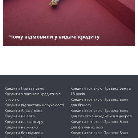
Чому відмовили у видачі кредиту
Кредити Приват Банк
Кредити готівкою Правекс Банк з
Кредити з поганою кредитною
18 років
історією
Кредити готівкою Правекс Банк
Кредити під заставу нерухомості
для бізнесу
Кредити Альфа Банк
Кредити готівкою Правекс Банк
Кредити на авто
для тих хто знаходиться в декреті
Кредити на квартиру
Кредити готівкою Правекс Банк
Кредити на житло
для фізичних осіб
Кредити без відмови
Кредити готівкою Правекс Банк