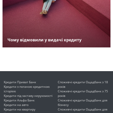
Чому відмовили у видачі кредиту
Кредити Приват Банк
Споживчі кредити Ощадбанк з 18
Кредити з поганою кредитною
років
історією
Споживчі кредити Ощадбанк з 75
Кредити під заставу нерухомості
років
Кредити Альфа Банк
Споживчі кредити Ощадбанк для
Кредити на авто
бізнесу
Кредити на квартиру
Споживчі кредити Ощадбанк для