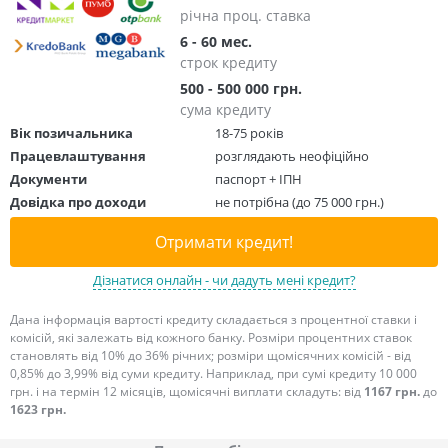
річна проц. ставка
6 - 60 мес.
строк кредиту
500 - 500 000 грн.
сума кредиту
Вік позичальника
18-75 років
Працевлаштування
розглядають неофіційно
Документи
паспорт + ІПН
Довідка про доходи
не потрібна (до 75 000 грн.)
Отримати кредит!
Дізнатися онлайн - чи дадуть мені кредит?
Дана інформація вартості кредиту складається з процентної ставки і
комісій, які залежать від кожного банку. Розміри процентних ставок
становлять від 10% до 36% річних; розміри щомісячних комісій - від
0,85% до 3,99% від суми кредиту. Наприклад, при сумі кредиту 10 000
грн. і на термін 12 місяців, щомісячні виплати складуть: від
1167 грн.
до
1623 грн.