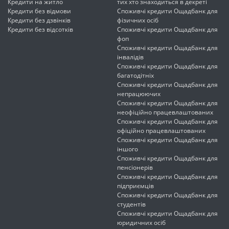
Кредити на житло
тих хто знаходиться в декреті
Кредити без відмови
Споживчі кредити Ощадбанк для
Кредити без дзвінків
фізичних осіб
Кредити без відсотків
Споживчі кредити Ощадбанк для
фоп
Споживчі кредити Ощадбанк для
інвалідів
Споживчі кредити Ощадбанк для
багатодітніх
Споживчі кредити Ощадбанк для
непрацюючих
Споживчі кредити Ощадбанк для
неофіційно працевлаштованих
Споживчі кредити Ощадбанк для
офіційно працевлаштованих
Споживчі кредити Ощадбанк для
іншого
Споживчі кредити Ощадбанк для
пенсіонерів
Споживчі кредити Ощадбанк для
підприємців
Споживчі кредити Ощадбанк для
студентів
Споживчі кредити Ощадбанк для
юридичних осіб