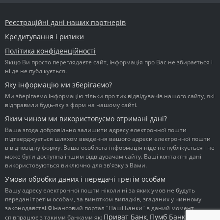
Реєстраційні дані наших партнерів
Кредитування і ризики
Політика конфіденційності
Якщо Ви просто переглядаєте сайт, інформація про Вас не збирається і
ні де не публікується.
Яку інформацію ми зберігаємо?
Ми зберігаємо інформацію тільки про тих відвідувачів нашого сайту, які
відправили будь-яку з форм на нашому сайті.
Яким чином ми використовуємо отримані дані?
Ваша згода добровільно залишити адресу електронної пошти
підтверджується шляхом введення вашого адреси електронної пошти
в відповідну форму. Ваша особиста інформація ніде не публікується і не
може бути доступна іншим відвідувачам сайту. Ваші контактні дані
використовуються виключно для зв'язку з Вами.
Умови обробки даних і передачі третім особам
Вашу адресу електронної пошти ніколи ні за яких умов не будуть
передані третім особам, за винятком випадків, згаданих у чинному
законодавстві.Фінансовий портал "Наші Банки" в даний момент
Приват Банк
Пумб Банк
Ідея
співпрацює з такими банками як:
,
,