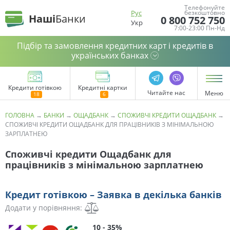
Телефонуйте
Рус
безкоштовно
Наші
Банки
0 800 752 750
Укр
7:00-23:00 Пн-Нд
Підбір та замовлення кредитних карт і кредитів в
українських банках
Кредити готівкою
Кредитні картки
Читайте нас
Меню
ГОЛОВНА
→
БАНКИ
→
ОЩАДБАНК
→
СПОЖИВЧІ КРЕДИТИ ОЩАДБАНК
→
СПОЖИВЧІ КРЕДИТИ ОЩАДБАНК ДЛЯ ПРАЦІВНИКІВ З МІНІМАЛЬНОЮ
ЗАРПЛАТНЕЮ
Споживчі кредити Ощадбанк для
працівників з мінімальною зарплатнею
Кредит готівкою – Заявка в декілька банків
Додати у порівняння:
10 - 35%