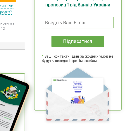
пропозиції від банків України
айн - чи
кредит?
тановлять
 12
Підписатися
*
Ваші контактні дані за жодних умов не
будуть передані третім особам