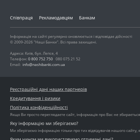
Співпраця
Рекламодавцям
Банкам
Інформація на сайті регулярно оновлюється і відповідає дійсності
© 2009-2026 "Наші Банки". Всі права захищені.
Адреса: Київ, бул. Лепсе, 4
Телефон:
0 800 752 750
080 075 21 52
Email:
info@nashibanki.com.ua
Реєстраційні дані наших партнерів
Кредитування і ризики
Політика конфіденційності
Якщо Ви просто переглядаєте сайт, інформація про Вас не збирається і
Яку інформацію ми зберігаємо?
Ми зберігаємо інформацію тільки про тих відвідувачів нашого сайту, 
Яким чином ми використовуємо отримані дані?