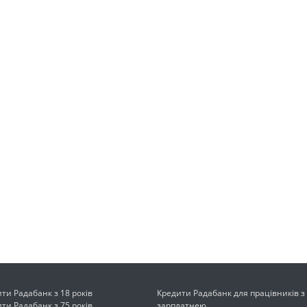
ти Радабанк з 18 років
Кредити Радабанк для працівників 
ти Радабанк з 75 років
зарплатнею