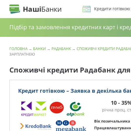
Наші
Банки
Кредити готівкою
Підбір та замовлення кредитних карт і кре
ГОЛОВНА
→
БАНКИ
→
РАДАБАНК
→
СПОЖИВЧІ КРЕДИТИ РАДАБА
ЗАРПЛАТНЕЮ
Споживчі кредити Радабанк для
Кредит готівкою – Заявка в декілька ба
10 - 35
річна проц. с
Вік позичальника
Працевлаштуван