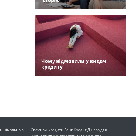
історію
Чому відмовили у видачі
кредиту
з мінімальною
Споживчі кредити Банк Кредит Дніпро для
працівників з мінімальною зарплатнею