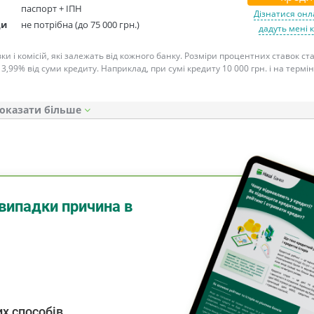
паспорт + ІПН
Дізнатися онл
ди
не потрібна (до 75 000 грн.)
дадуть мені 
ки і комісій, які залежать від кожного банку. Розміри процентних ставок с
 3,99% від суми кредиту. Наприклад, при сумі кредиту 10 000 грн. і на термін
оказати
випадки причина в
х способів