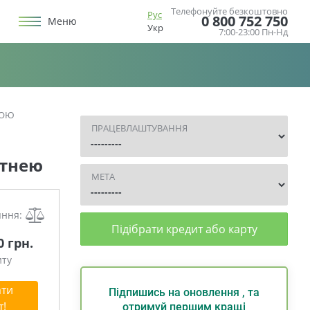
Телефонуйте безкоштовно
Рус
0 800 752 750
Меню
Укр
7:00-23:00 Пн-Нд
НОЮ
ПРАЦЕВЛАШТУВАННЯ
атнею
МЕТА
яння:
Підібрати кредит або карту
0 грн.
иту
ти
Підпишись на оновлення , та
т!
отримуй першим кращі