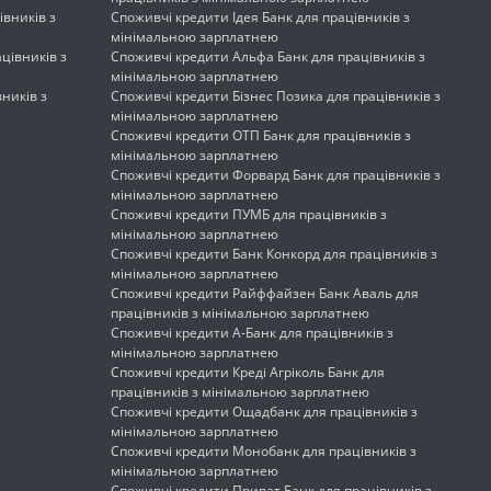
івників з
Споживчі кредити Ідея Банк для працівників з
мінімальною зарплатнею
цівників з
Споживчі кредити Альфа Банк для працівників з
мінімальною зарплатнею
ників з
Споживчі кредити Бізнес Позика для працівників з
мінімальною зарплатнею
Споживчі кредити ОТП Банк для працівників з
мінімальною зарплатнею
Споживчі кредити Форвард Банк для працівників з
мінімальною зарплатнею
Споживчі кредити ПУМБ для працівників з
мінімальною зарплатнею
Споживчі кредити Банк Конкорд для працівників з
мінімальною зарплатнею
Споживчі кредити Райффайзен Банк Аваль для
працівників з мінімальною зарплатнею
Споживчі кредити А-Банк для працівників з
мінімальною зарплатнею
Споживчі кредити Креді Агріколь Банк для
працівників з мінімальною зарплатнею
Споживчі кредити Ощадбанк для працівників з
мінімальною зарплатнею
Споживчі кредити Монобанк для працівників з
мінімальною зарплатнею
Споживчі кредити Приват Банк для працівників з