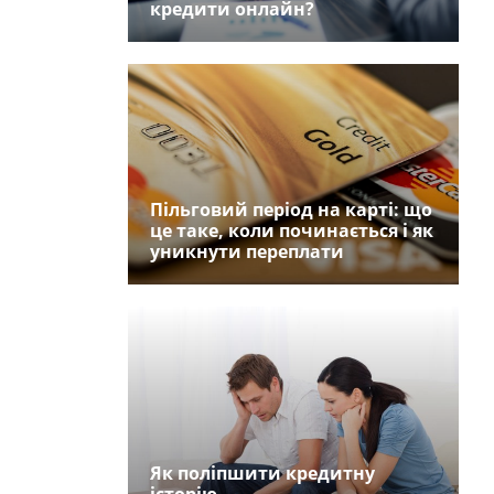
кредити онлайн?
Пільговий період на карті: що
це таке, коли починається і як
уникнути переплати
Як поліпшити кредитну