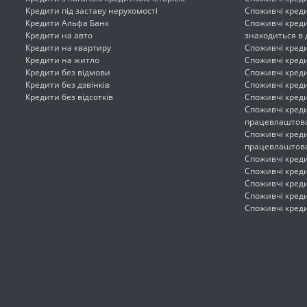
Кредити під заставу нерухомості
Споживчі креди
Кредити Альфа Банк
Споживчі креди
Кредити на авто
знаходиться в 
Кредити на квартиру
Споживчі креди
Кредити на житло
Споживчі кред
Кредити без відмови
Споживчі креди
Кредити без дзвінків
Споживчі креди
Кредити без відсотків
Споживчі кред
Споживчі кред
працевлаштов
Споживчі креди
працевлаштов
Споживчі кред
Споживчі креди
Споживчі креди
Споживчі креди
Споживчі кред