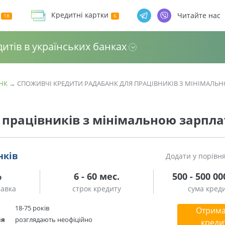
Кредитні картки
Читайте нас
дитів в українських банках
НК
→
СПОЖИВЧІ КРЕДИТИ РАДАБАНК ДЛЯ ПРАЦІВНИКІВ З МІНІМАЛЬ
 працівників з мінімальною зарпл
нків
Додати у порівн
%
6 - 60 мес.
500 - 500 00
тавка
строк кредиту
сума кред
18-75 років
Отрима
ня
розглядають неофіційно
креди