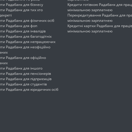
ти Радабанк для бізнесу
Кредити готівкою Радабанк для прац
ти Радабанк для тих хто
мінімальною зарплатнею
декреті
Перекредитування Радабанк для пра
ти Радабанк для фізичних осіб
мінімальною зарплатнею
ити Радабанк для фоп
Кредитні картки Радабанк для праців
ти Радабанк для інвалідів
мінімальною зарплатнею
ти Радабанк для багатодітніх
ити Радабанк для непрацюючих
ити Радабанк для неофіційно
аних
ти Радабанк для офіційно
аних
ити Радабанк для іншого
ти Радабанк для пенсіонерів
ти Радабанк для підприємців
ти Радабанк для студентів
ити Радабанк для юридичних осіб