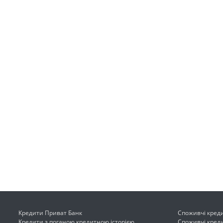
Кредити Приват Банк
Споживчі креди
Кредити з поганою кредитною історією
Споживчі креди