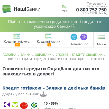
Телефонуйте
Рус
безкоштовно
Наші
Банки
0 800 752 750
Укр
7:00-23:00 Пн-Нд
Підбір та замовлення кредитних карт і кредитів в
українських банках
Кредити готівкою
Кредитні картки
Читайте нас
Меню
ГОЛОВНА
→
БАНКИ
→
ОЩАДБАНК
→
СПОЖИВЧІ КРЕДИТИ ОЩАДБАНК
→
СПОЖИВЧІ КРЕДИТИ ОЩАДБАНК ДЛЯ ТИХ ХТО ЗНАХОДИТЬСЯ В ДЕКРЕТІ
Споживчі кредити Ощадбанк для тих хто
знаходиться в декреті
Кредит готівкою – Заявка в декілька банків
Додати у порівняння:
10 - 35%
річна проц. ставка