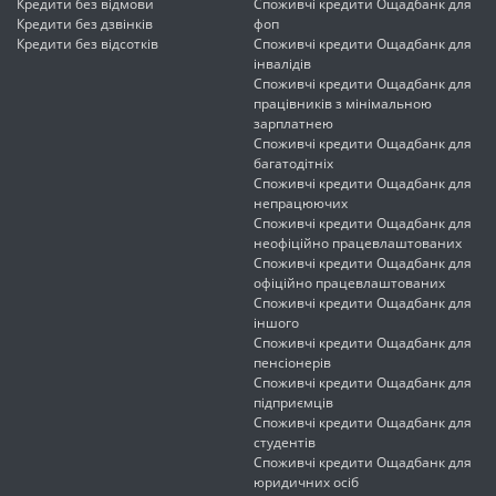
Кредити без відмови
Споживчі кредити Ощадбанк для
Кредити без дзвінків
фоп
Кредити без відсотків
Споживчі кредити Ощадбанк для
інвалідів
Споживчі кредити Ощадбанк для
працівників з мінімальною
зарплатнею
Споживчі кредити Ощадбанк для
багатодітніх
Споживчі кредити Ощадбанк для
непрацюючих
Споживчі кредити Ощадбанк для
неофіційно працевлаштованих
Споживчі кредити Ощадбанк для
офіційно працевлаштованих
Споживчі кредити Ощадбанк для
іншого
Споживчі кредити Ощадбанк для
пенсіонерів
Споживчі кредити Ощадбанк для
підприємців
Споживчі кредити Ощадбанк для
студентів
Споживчі кредити Ощадбанк для
юридичних осіб