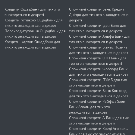
Кредити Ощадбанк для тих хто
Споживчі кредити Банк Кредит
знаходиться в декреті
Дніпро для тих хто знаходиться в
Кредити готівкою Ощадбанк для
декреті
тих хто знаходиться в декреті
Споживчі кредити Ідея Банк для
Перекредитування Ощадбанк для
тих хто знаходиться в декреті
тих хто знаходиться в декреті
Споживчі кредити Альфа Банк для
Кредитні картки Ощадбанк для
тих хто знаходиться в декреті
тих хто знаходиться в декреті
Споживчі кредити Бізнес Позика
для тих хто знаходиться в декреті
Споживчі кредити ОТП Банк для
тих хто знаходиться в декреті
Споживчі кредити Форвард Банк
для тих хто знаходиться в декреті
Споживчі кредити ПУМБ для тих
хто знаходиться в декреті
Споживчі кредити Банк Конкорд
для тих хто знаходиться в декреті
Споживчі кредити Райффайзен
Банк Аваль для тих хто
знаходиться в декреті
Споживчі кредити А-Банк для тих
хто знаходиться в декреті
Споживчі кредити Креді Агріколь
Банк для тих хто знаходиться в