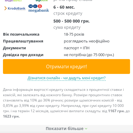
6 - 60 мес.
строк кредиту
500 - 500 000 грн.
сума кредиту
Вік позичальника
18-75 років
Працевлаштування
розглядають неофіційно
Документи
паспорт + ІПН
Довідка про доходи
не потрібна (до 75 000 грн.)
Отримати кредит!
Дізнатися онлайн - чи дадуть мені кредит?
Дана інформація вартості кредиту складається з процентної ставки і
комісій, які залежать від кожного банку. Розміри процентних ставок
становлять від 10% до 36% річних; розміри щомісячних комісій - від
0,85% до 3,99% від суми кредиту. Наприклад, при сумі кредиту 10 000
грн. і на термін 12 місяців, щомісячні виплати складуть: від
1167 грн.
до
1623 грн.
Показати