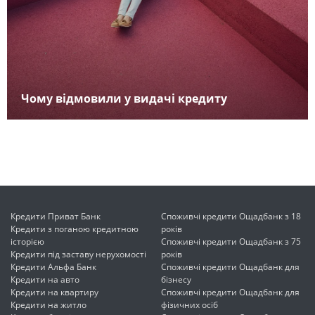
Чому відмовили у видачі кредиту
Кредити Приват Банк
Споживчі кредити Ощадбанк з 18
Кредити з поганою кредитною
років
історією
Споживчі кредити Ощадбанк з 75
Кредити під заставу нерухомості
років
Кредити Альфа Банк
Споживчі кредити Ощадбанк для
Кредити на авто
бізнесу
Кредити на квартиру
Споживчі кредити Ощадбанк для
Кредити на житло
фізичних осіб