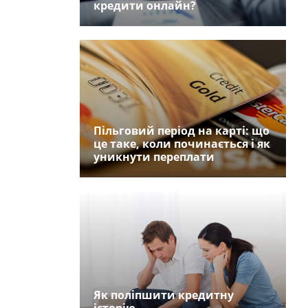
кредити онлайн?
Пільговий період на карті: що
це таке, коли починається і як
уникнути переплати
Як поліпшити кредитну