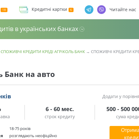
Кредитні картки
Читайте нас
дитів в українських банках
→
СПОЖИВЧІ КРЕДИТИ КРЕДІ АГРІКОЛЬ БАНК
→
СПОЖИВЧІ КРЕДИТИ КРЕ
ь Банк на авто
нків
Додати у порівн
%
6 - 60 мес.
500 - 500 00
тавка
строк кредиту
сума кред
18-75 років
Отрима
ня
розглядають неофіційно
креди