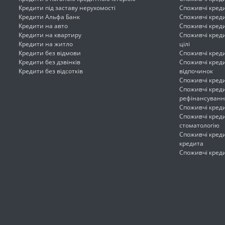
Кредити під заставу нерухомості
Споживчі креди
Кредити Альфа Банк
Споживчі креди
Кредити на авто
Споживчі креди
Кредити на квартиру
Споживчі креди
Кредити на житло
цілі
Кредити без відмови
Споживчі креди
Кредити без дзвінків
Споживчі креди
Кредити без відсотків
відпочинок
Споживчі креди
Споживчі креди
рефінансуванн
Споживчі креди
Споживчі креди
стоматологію
Споживчі креди
кредита
Споживчі креди