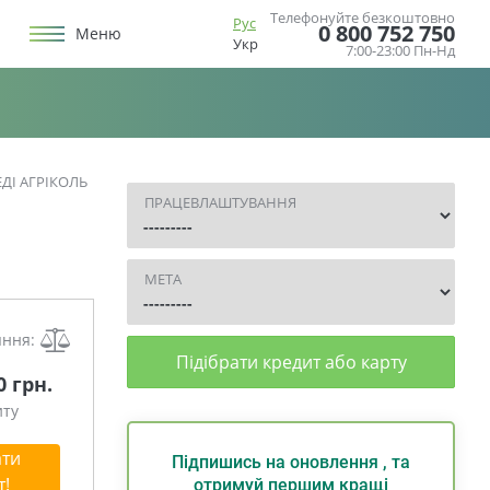
Телефонуйте безкоштовно
Рус
0 800 752 750
Меню
Укр
7:00-23:00 Пн-Нд
ДІ АГРІКОЛЬ
ПРАЦЕВЛАШТУВАННЯ
МЕТА
яння:
Підібрати кредит або карту
0 грн.
иту
ти
Підпишись на оновлення , та
т!
отримуй першим кращі