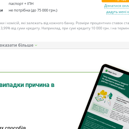
паспорт + ІПН
Дізнатися онл
ди
не потрібна (до 75 000 грн.)
дадуть мені 
ки і комісій, які залежать від кожного банку. Розміри процентних ставок с
 3,99% від суми кредиту. Наприклад, при сумі кредиту 10 000 грн. і на термін
оказати
випадки причина в
х способів