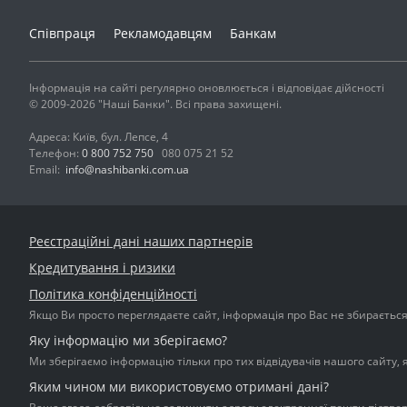
Співпраця
Рекламодавцям
Банкам
Інформація на сайті регулярно оновлюється і відповідає дійсності
© 2009-2026 "Наші Банки". Всі права захищені.
Адреса: Київ, бул. Лепсе, 4
Телефон:
0 800 752 750
080 075 21 52
Email:
info@nashibanki.com.ua
Реєстраційні дані наших партнерів
Кредитування і ризики
Політика конфіденційності
Якщо Ви просто переглядаєте сайт, інформація про Вас не збирається і
Яку інформацію ми зберігаємо?
Ми зберігаємо інформацію тільки про тих відвідувачів нашого сайту, 
Яким чином ми використовуємо отримані дані?