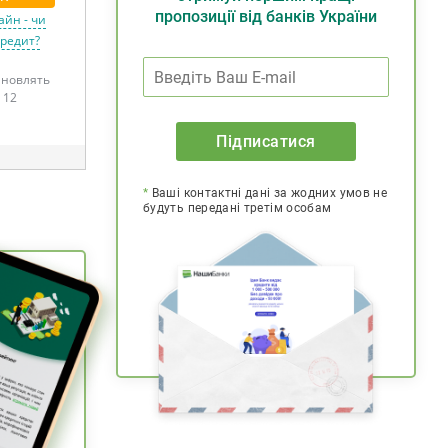
пропозиції від банків України
айн - чи
кредит?
тановлять
 12
Підписатися
*
Ваші контактні дані за жодних умов не
будуть передані третім особам