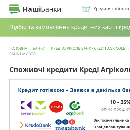
Наші
Банки
Кредити готівкою
Підбір та замовлення кредитних карт і кре
ГОЛОВНА
→
БАНКИ
→
КРЕДІ АГРІКОЛЬ БАНК - CREDIT AGRICOLE
БАНК НА АВТО
Споживчі кредити Креді Агрікол
Кредит готівкою – Заявка в декілька ба
10 - 35
річна проц. с
Вік позичальника
Працевлаштуван