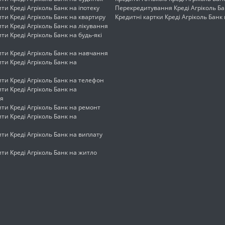
ти Креді Агріколь Банк на іпотеку
Перекредитування Креді Агріколь Ба
ти Креді Агріколь Банк на квартиру
Кредитні картки Креді Агріколь Банк
ти Креді Агріколь Банк на лікування
ти Креді Агріколь Банк на будь-які
ти Креді Агріколь Банк на навчання
ти Креді Агріколь Банк на
ти Креді Агріколь Банк на телефон
ти Креді Агріколь Банк на
я
ти Креді Агріколь Банк на ремонт
ти Креді Агріколь Банк на
ти Креді Агріколь Банк на виплату
ти Креді Агріколь Банк на житло