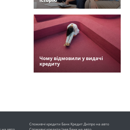
історію
Чому відмовили у видачі
кредиту
Споживчі кредити Банк Кредит Дніпро на авто
к на авто
Споживчі кредити Ідея Банк на авто