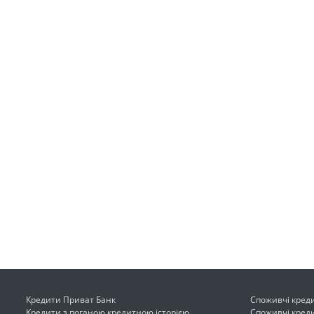
Кредити Приват Банк
Споживчі креди
Кредити з поганою кредитною історією
Споживчі креди