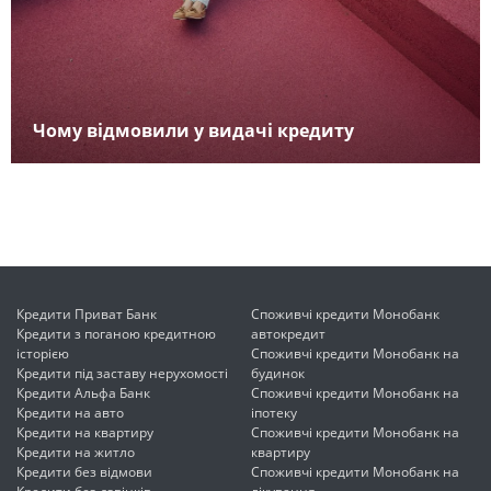
Чому відмовили у видачі кредиту
Кредити Приват Банк
Споживчі кредити Монобанк
Кредити з поганою кредитною
автокредит
історією
Споживчі кредити Монобанк на
Кредити під заставу нерухомості
будинок
Кредити Альфа Банк
Споживчі кредити Монобанк на
Кредити на авто
іпотеку
Кредити на квартиру
Споживчі кредити Монобанк на
Кредити на житло
квартиру
Кредити без відмови
Споживчі кредити Монобанк на