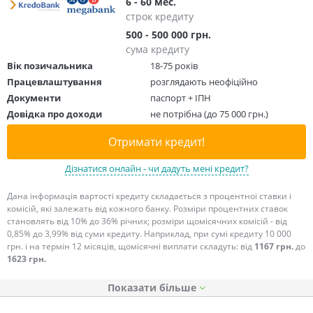
6 - 60 мес.
строк кредиту
500 - 500 000 грн.
сума кредиту
Вік позичальника
18-75 років
Працевлаштування
розглядають неофіційно
Документи
паспорт + ІПН
Довідка про доходи
не потрібна (до 75 000 грн.)
Отримати кредит!
Дізнатися онлайн - чи дадуть мені кредит?
Дана інформація вартості кредиту складається з процентної ставки і
комісій, які залежать від кожного банку. Розміри процентних ставок
становлять від 10% до 36% річних; розміри щомісячних комісій - від
0,85% до 3,99% від суми кредиту. Наприклад, при сумі кредиту 10 000
грн. і на термін 12 місяців, щомісячні виплати складуть: від
1167 грн.
до
1623 грн.
Показати