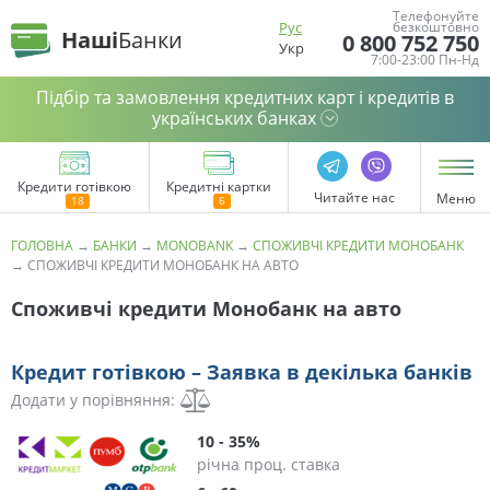
Телефонуйте
Рус
безкоштовно
Наші
Банки
0 800 752 750
Укр
7:00-23:00 Пн-Нд
Підбір та замовлення кредитних карт і кредитів в
українських банках
Кредити готівкою
Кредитні картки
Читайте нас
Меню
ГОЛОВНА
→
БАНКИ
→
MONOBANK
→
СПОЖИВЧІ КРЕДИТИ МОНОБАНК
→
СПОЖИВЧІ КРЕДИТИ МОНОБАНК НА АВТО
Споживчі кредити Монобанк на авто
Кредит готівкою – Заявка в декілька банків
Додати у порівняння:
10 - 35%
річна проц. ставка