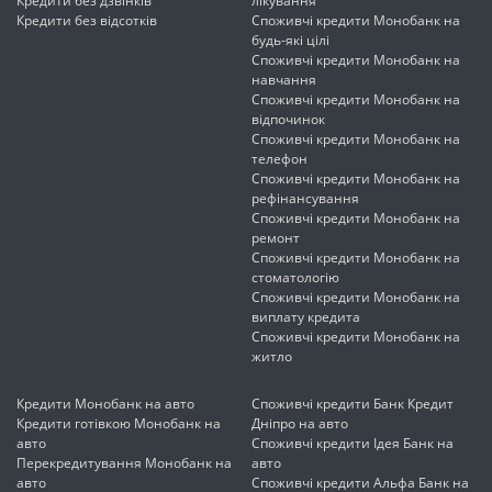
Кредити без дзвінків
лікування
Кредити без відсотків
Споживчі кредити Монобанк на
будь-які цілі
Споживчі кредити Монобанк на
навчання
Споживчі кредити Монобанк на
відпочинок
Споживчі кредити Монобанк на
телефон
Споживчі кредити Монобанк на
рефінансування
Споживчі кредити Монобанк на
ремонт
Споживчі кредити Монобанк на
стоматологію
Споживчі кредити Монобанк на
виплату кредита
Споживчі кредити Монобанк на
житло
Кредити Монобанк на авто
Споживчі кредити Банк Кредит
Кредити готівкою Монобанк на
Дніпро на авто
авто
Споживчі кредити Ідея Банк на
Перекредитування Монобанк на
авто
авто
Споживчі кредити Альфа Банк на