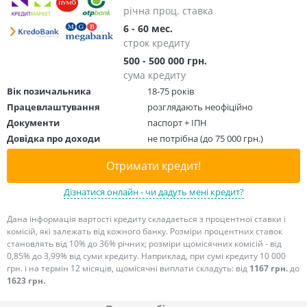
річна проц. ставка
6 - 60 мес.
строк кредиту
500 - 500 000 грн.
сума кредиту
Вік позичальника
18-75 років
Працевлаштування
розглядають неофіційно
Документи
паспорт + ІПН
Довідка про доходи
не потрібна (до 75 000 грн.)
Отримати кредит!
Дізнатися онлайн - чи дадуть мені кредит?
Дана інформація вартості кредиту складається з процентної ставки і
комісій, які залежать від кожного банку. Розміри процентних ставок
становлять від 10% до 36% річних; розміри щомісячних комісій - від
0,85% до 3,99% від суми кредиту. Наприклад, при сумі кредиту 10 000
грн. і на термін 12 місяців, щомісячні виплати складуть: від
1167 грн.
до
1623 грн.