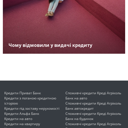
Чому відмовили у видачі кредиту
Кредити Приват Банк
Споживчі кредити Креді Агріколь
Кредити з поганою кредитною
Банк на авто
історією
Споживчі кредити Креді Агріколь
Кредити під заставу нерухомості
Банк автокредит
Кредити Альфа Банк
Споживчі кредити Креді Агріколь
Кредити на авто
Банк на будинок
Кредити на квартиру
Споживчі кредити Креді Агріколь