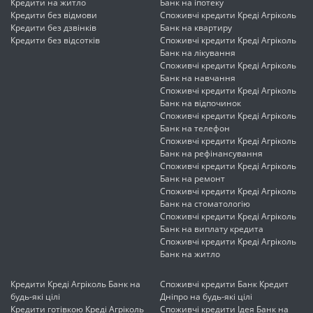
Кредити на житло
Банк на іпотеку
Кредити без відмови
Споживчі кредити Креді Агріколь
Кредити без дзвінків
Банк на квартиру
Кредити без відсотків
Споживчі кредити Креді Агріколь
Банк на лікування
Споживчі кредити Креді Агріколь
Банк на навчання
Споживчі кредити Креді Агріколь
Банк на відпочинок
Споживчі кредити Креді Агріколь
Банк на телефон
Споживчі кредити Креді Агріколь
Банк на рефінансування
Споживчі кредити Креді Агріколь
Банк на ремонт
Споживчі кредити Креді Агріколь
Банк на стоматологію
Споживчі кредити Креді Агріколь
Банк на виплату кредита
Споживчі кредити Креді Агріколь
Банк на житло
Кредити Креді Агріколь Банк на
Споживчі кредити Банк Кредит
будь-які цілі
Дніпро на будь-які цілі
Кредити готівкою Креді Агріколь
Споживчі кредити Ідея Банк на