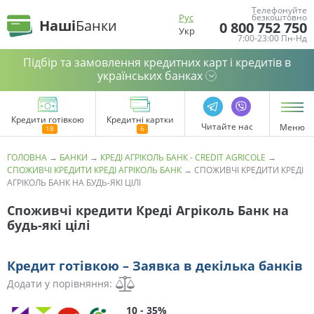
Телефонуйте
Рус
безкоштовно
Наші
Банки
0 800 752 750
Укр
7:00-23:00 Пн-Нд
Підбір та замовлення кредитних карт і кредитів в
українських банках
Кредити готівкою
Кредитні картки
Читайте нас
Меню
ГОЛОВНА
→
БАНКИ
→
КРЕДІ АГРІКОЛЬ БАНК - CREDIT AGRICOLE
→
СПОЖИВЧІ КРЕДИТИ КРЕДІ АГРІКОЛЬ БАНК
→
СПОЖИВЧІ КРЕДИТИ КРЕДІ
АГРІКОЛЬ БАНК НА БУДЬ-ЯКІ ЦІЛІ
Споживчі кредити Креді Агріколь Банк на
будь-які цілі
Кредит готівкою – Заявка в декілька банків
Додати у порівняння:
10 - 35%