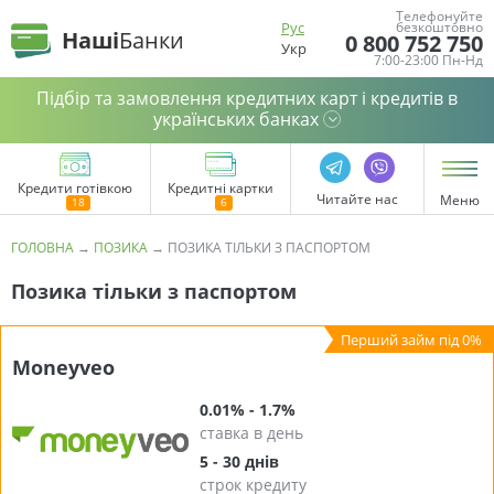
Телефонуйте
Рус
безкоштовно
Наші
Банки
0 800 752 750
Укр
7:00-23:00 Пн-Нд
Підбір та замовлення кредитних карт і кредитів в
українських банках
Кредити готівкою
Кредитні картки
Читайте нас
Меню
ГОЛОВНА
→
ПОЗИКА
→
ПОЗИКА ТІЛЬКИ З ПАСПОРТОМ
Позика тільки з паспортом
Moneyveo
0.01% - 1.7%
ставка в день
5 - 30 днів
строк кредиту