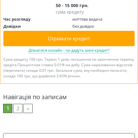
50 - 15 000 грн.
сума кредиту
Час розгляду
миттєва видача
Довідки
без довідок
Отримати кредит!
Дізнатися онлайн - чи дадуть мені кредит?
Сума кредиту 100 грн. Термін 1 днів, погашення по закінченню терміну
кредіта.Процентная ставка 0.01% на добу. Сума нарахованих відсотків
(переплата) складе 0.01 грн. Загальна сума, яку необхідно погасити,
складе 100 грн, що дорівнює 3.65% річних.
Навігація по записам
1
2
»