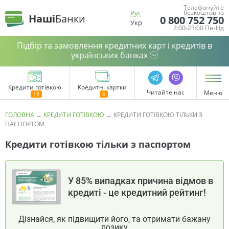
Телефонуйте
Рус
безкоштовно
Наші
Банки
0 800 752 750
Укр
7:00-23:00 Пн-Нд
Підбір та замовлення кредитних карт і кредитів в
українських банках
Кредити готівкою
Кредитні картки
Читайте нас
Меню
ГОЛОВНА
→
КРЕДИТИ ГОТІВКОЮ
→
КРЕДИТИ ГОТІВКОЮ ТІЛЬКИ З
ПАСПОРТОМ
Кредити готівкою тільки з паспортом
У 85% випадках причина відмов в
кредиті - це кредитний рейтинг!
Дізнайся, як підвищити його, та отримати бажану
позику