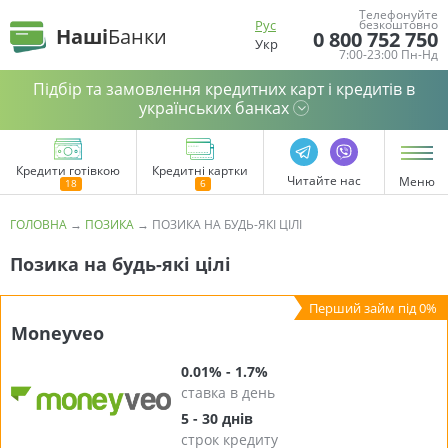
Телефонуйте
Рус
безкоштовно
Наші
Банки
0 800 752 750
Укр
7:00-23:00 Пн-Нд
Підбір та замовлення кредитних карт і кредитів в
українських банках
Кредити готівкою
Кредитні картки
Читайте нас
Меню
ГОЛОВНА
→
ПОЗИКА
→
ПОЗИКА НА БУДЬ-ЯКІ ЦІЛІ
Позика на будь-які цілі
Moneyveo
0.01% - 1.7%
ставка в день
5 - 30 днів
строк кредиту