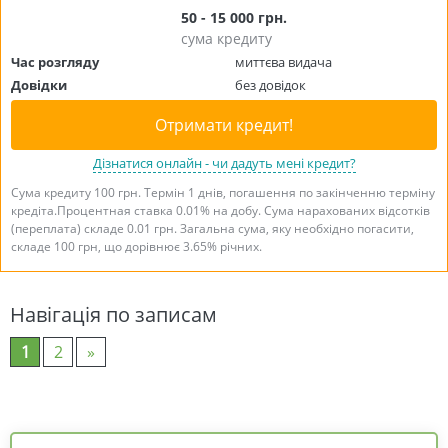
50 - 15 000 грн.
сума кредиту
Час розгляду
миттєва видача
Довідки
без довідок
Отримати кредит!
Дізнатися онлайн - чи дадуть мені кредит?
Сума кредиту 100 грн. Термін 1 днів, погашення по закінченню терміну
кредіта.Процентная ставка 0.01% на добу. Сума нарахованих відсотків
(переплата) складе 0.01 грн. Загальна сума, яку необхідно погасити,
складе 100 грн, що дорівнює 3.65% річних.
Навігація по записам
1
2
»