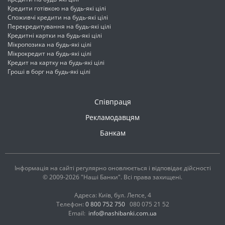
Кредити готівкою на будь-які цілі
Споживчі кредити на будь-які цілі
Перекредитування на будь-які цілі
Кредитні картки на будь-які цілі
Мікропозика на будь-які цілі
Мікрокредит на будь-які цілі
Кредит на картку на будь-які цілі
Гроші в борг на будь-які цілі
Співпраця
Рекламодавцям
Банкам
Інформація на сайті регулярно оновлюється і відповідає дійсності
© 2009-2026 "Наші Банки". Всі права захищені.
Адреса: Київ, бул. Лепсе, 4
Телефон:
0 800 752 750
080 075 21 52
Email:
info@nashibanki.com.ua