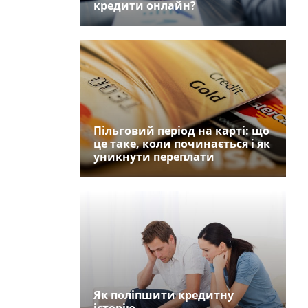
кредити онлайн?
Пільговий період на карті: що
це таке, коли починається і як
уникнути переплати
Як поліпшити кредитну