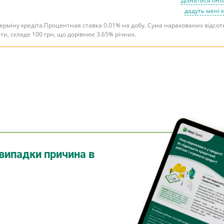
Дізнатися онл
дадуть мені 
терміну кредіта.Процентная ставка 0.01% на добу. Сума нарахованих відсот
ити, складе 100 грн, що дорівнює 3.65% річних.
випадки причина в