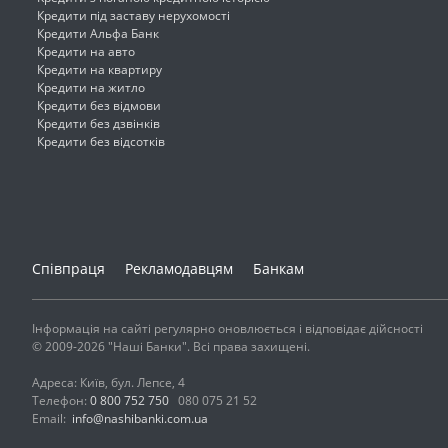
Кредити під заставу нерухомості
Кредити Альфа Банк
Кредити на авто
Кредити на квартиру
Кредити на житло
Кредити без відмови
Кредити без дзвінків
Кредити без відсотків
Співпраця
Рекламодавцям
Банкам
Інформація на сайті регулярно оновлюється і відповідає дійсності
© 2009-2026 "Наші Банки". Всі права захищені.
Адреса: Київ, бул. Лепсе, 4
Телефон:
0 800 752 750
080 075 21 52
Email:
info@nashibanki.com.ua