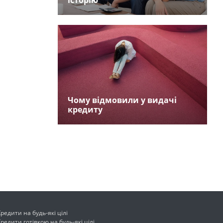
історію
Чому відмовили у видачі
кредиту
Кредити на будь-які цілі
Кредити готівкою на будь-які цілі