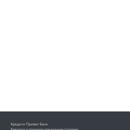
Кредити Приват Банк
Кредити з поганою кредитною історією