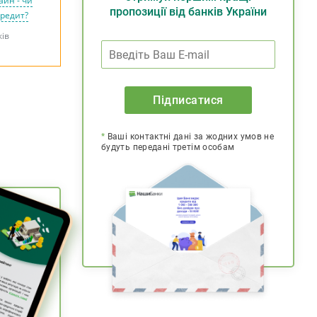
айн - чи
пропозиції від банків України
кредит?
ків
Підписатися
*
Ваші контактні дані за жодних умов не
будуть передані третім особам