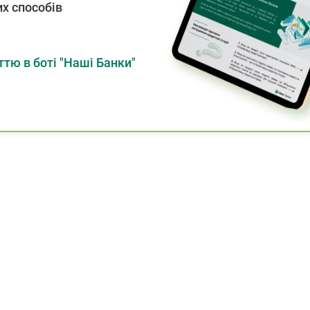
х способів
тю в боті "Наші Банки"