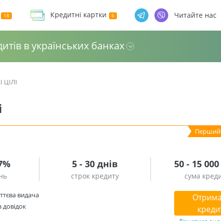
Кредитні картки
Читайте нас
дитів в українських банках
 ЦІЛІ
і
.7%
5 - 30 днів
50 - 15 000
нь
строк кредиту
сума кред
ттєва видача
Отрима
з довідок
креди