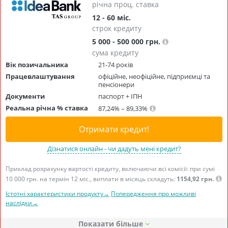
річна проц. ставка
12 - 60 міс.
строк кредиту
5 000 - 500 000 грн.
сума кредиту
Вік позичальника
21-74 років
Працевлаштування
офіційне, неофіційне, підприємці та
пенсіонери
Документи
паспорт + ІПН
Реальна річна % ставка
87,24% – 89,33%
Отримати кредит!
Дізнатися онлайн - чи дадуть мені кредит?
Приклад розрахунку вартості кредиту, включаючи всі комісії: при сумі
10 000 грн. на термін 12 міс., виплати в місяць складуть:
1154,92 грн.
Істотні характеристики продукту→
Попередження про можливі
наслідки→
Показати