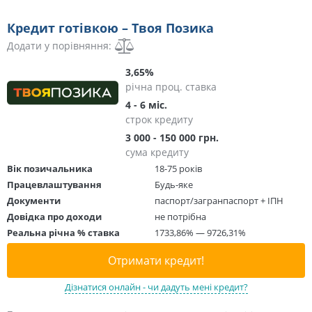
Кредит готівкою – Твоя Позика
Додати у порівняння:
3,65%
річна проц. ставка
4 - 6 міс.
строк кредиту
3 000 - 150 000 грн.
сума кредиту
Вік позичальника
18-75 років
Працевлаштування
Будь-яке
Документи
паспорт/загранпаспорт + ІПН
Довідка про доходи
не потрібна
Реальна річна % ставка
1733,86% — 9726,31%
Отримати кредит!
Дізнатися онлайн - чи дадуть мені кредит?