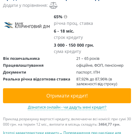
Додати у порівняння:
65%
річна проц. ставка
6 - 18 міс.
строк кредиту
3 000 - 150 000 грн.
сума кредиту
Вік позичальника
21 – 65 років
Працевлаштування
офіційне, ФОП, пенсіонер
Документи
паспорт, ІПН
Реальна річна відсоткова ставка
87,92% до 87,96% (в
залежності від строку)
Отримати кредит!
Дізнатися онлайн - чи дадуть мені кредит?
Приклад розрахунку вартості кредиту, включаючи всі комісії: при сумі 30
000 грн. на термін 12 міс., виплати в місяць складуть:
3464,77 грн.
Істотні характеристики кредиту→
Попередження про наслідки для