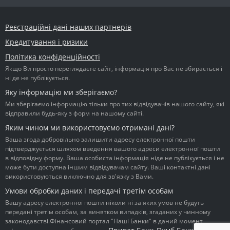
Реєстраційні дані наших партнерів
Кредитування і ризики
Політика конфіденційності
Якщо Ви просто переглядаєте сайт, інформація про Вас не збирається і
ні де не публікується.
Яку інформацію ми зберігаємо?
Ми зберігаємо інформацію тільки про тих відвідувачів нашого сайту, які
відправили будь-яку з форм на нашому сайті.
Яким чином ми використовуємо отримані дані?
Ваша згода добровільно залишити адресу електронної пошти
підтверджується шляхом введення вашого адреси електронної пошти
в відповідну форму. Ваша особиста інформація ніде не публікується і не
може бути доступна іншим відвідувачам сайту. Ваші контактні дані
використовуються виключно для зв'язку з Вами.
Умови обробки даних і передачі третім особам
Вашу адресу електронної пошти ніколи ні за яких умов не будуть
передані третім особам, за винятком випадків, згаданих у чинному
законодавстві.Фінансовий портал "Наші Банки" в даний момент