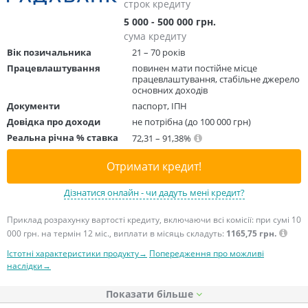
строк кредиту
5 000 - 500 000 грн.
сума кредиту
Вік позичальника
21 – 70 років
Працевлаштування
повинен мати постійне місце
працевлаштування, стабільне джерело
основних доходів
Документи
паспорт, ІПН
Довідка про доходи
не потрібна (до 100 000 грн)
Реальна річна % ставка
72,31 – 91,38%
Отримати кредит!
Дізнатися онлайн - чи дадуть мені кредит?
Приклад розрахунку вартості кредиту, включаючи всі комісії: при сумі 10
000 грн. на термін 12 міс., виплати в місяць складуть:
1165,75 грн.
Істотні характеристики продукту→
Попередження про можливі
наслідки→
Показати