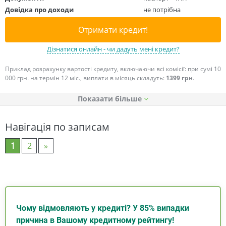
Довідка про доходи
не потрібна
Отримати кредит!
Дізнатися онлайн - чи дадуть мені кредит?
Приклад розрахунку вартості кредиту, включаючи всі комісії: при сумі 10
000 грн. на термін 12 міс., виплати в місяць складуть:
1399 грн
.
Показати
Навігація по записам
1
2
»
Чому відмовляють у кредиті? У 85% випадки
причина в Вашому кредитному рейтингу!