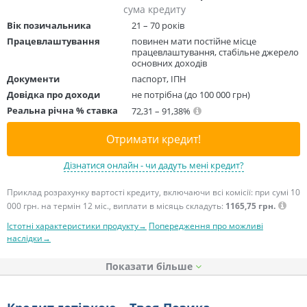
сума кредиту
Вік позичальника
21 – 70 років
Працевлаштування
повинен мати постійне місце
працевлаштування, стабільне джерело
основних доходів
Документи
паспорт, ІПН
Довідка про доходи
не потрібна (до 100 000 грн)
Реальна річна % ставка
72,31 – 91,38%
Отримати кредит!
Дізнатися онлайн - чи дадуть мені кредит?
Приклад розрахунку вартості кредиту, включаючи всі комісії: при сумі 10
000 грн. на термін 12 міс., виплати в місяць складуть:
1165,75 грн.
Істотні характеристики продукту→
Попередження про можливі
наслідки→
Показати