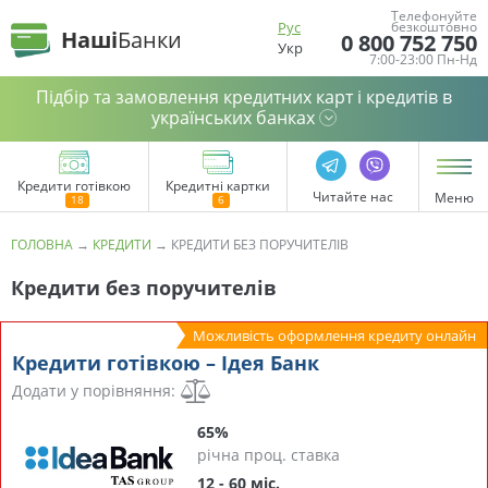
Телефонуйте
Рус
безкоштовно
Наші
Банки
0 800 752 750
Укр
7:00-23:00 Пн-Нд
Підбір та замовлення кредитних карт і кредитів в
українських банках
Кредити готівкою
Кредитні картки
Читайте нас
Меню
ГОЛОВНА
→
КРЕДИТИ
→
КРЕДИТИ БЕЗ ПОРУЧИТЕЛІВ
Кредити без поручителів
Можливість оформлення кредиту онлайн
Кредити готівкою – Ідея Банк
Додати у порівняння:
65%
річна проц. ставка
12 - 60 міс.