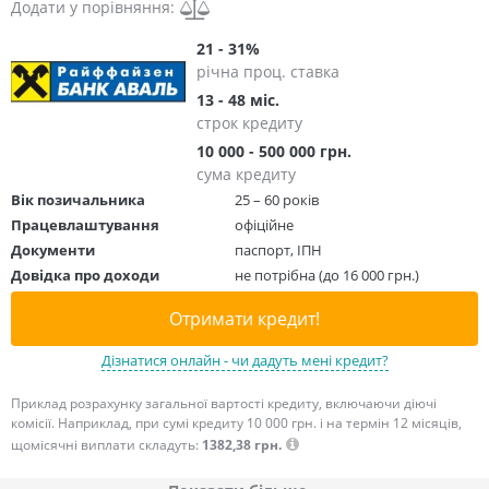
Додати у порівняння:
21 - 31%
річна проц. ставка
13 - 48 міс.
строк кредиту
10 000 - 500 000 грн.
сума кредиту
Вік позичальника
25 – 60 років
Працевлаштування
офіційне
Документи
паспорт, ІПН
Довідка про доходи
не потрібна (до 16 000 грн.)
Отримати кредит!
Дізнатися онлайн - чи дадуть мені кредит?
Приклад розрахунку загальної вартості кредиту, включаючи діючі
комісії. Наприклад, при сумі кредиту 10 000 грн. і на термін 12 місяців,
щомісячні виплати складуть:
1382,38 грн.