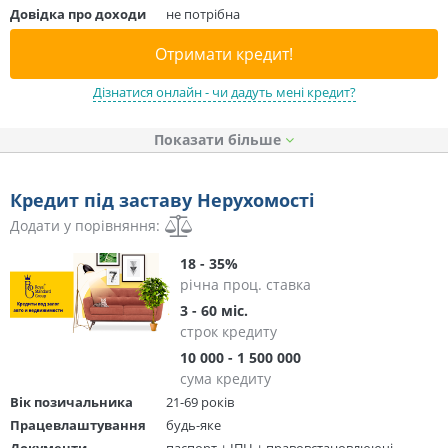
Довідка про доходи
не потрібна
Отримати кредит!
Дізнатися онлайн - чи дадуть мені кредит?
Показати
Кредит під заставу Нерухомості
Додати у порівняння:
18 - 35%
річна проц. ставка
3 - 60 міс.
строк кредиту
10 000 - 1 500 000
сума кредиту
Вік позичальника
21-69 років
Працевлаштування
будь-яке
Документи
паспорт + ІПН + правовстановлюючі