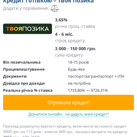
Кредит готівкою – Твоя Позика
Додати у порівняння:
3,65%
річна проц. ставка
4 - 6 міс.
строк кредиту
3 000 - 150 000 грн.
сума кредиту
Вік позичальника
18-75 років
Працевлаштування
Будь-яке
Документи
паспорт/загранпаспорт + ІПН
Довідка про доходи
не потрібна
Реальна річна % ставка
1733,86% — 9726,31%
Отримати кредит!
Дізнатися онлайн - чи дадуть мені кредит?
Приклад розрахунку вартості кредиту, включаючи всі комісії: кредит
3000 грн. на 113 днів – комісія: 600 грн., загальні витрати по кредиту: