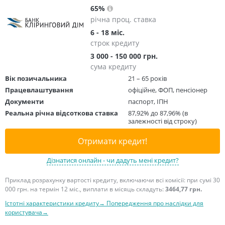
65%
річна проц. ставка
6 - 18 міс.
строк кредиту
3 000 - 150 000 грн.
сума кредиту
Вік позичальника
21 – 65 років
Працевлаштування
офіційне, ФОП, пенсіонер
Документи
паспорт, ІПН
Реальна річна відсоткова ставка
87,92% до 87,96% (в
залежності від строку)
Отримати кредит!
Дізнатися онлайн - чи дадуть мені кредит?
Приклад розрахунку вартості кредиту, включаючи всі комісії: при сумі 30
000 грн. на термін 12 міс., виплати в місяць складуть:
3464,77 грн.
Істотні характеристики кредиту→
Попередження про наслідки для
користувача→