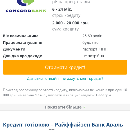
річна проц. ставка
6 - 24 міс.
строк кредиту
2 000 - 20 000 грн.
сума кредиту
Вік позичальника
25-60 років
Працевлаштування
будь-яке
Документи
паспорт + ІПН
Довідка про доходи
не потрібна
Отримати кредит!
Дізнатися онлайн - чи дадуть мені кредит?
Приклад розрахунку вартості кредиту, включаючи всі комісії: при сумі 10
000 грн. на термін 12 міс., виплати в місяць складуть:
1399 грн
.
Показати
Кредит готівкою – Райффайзен Банк Аваль