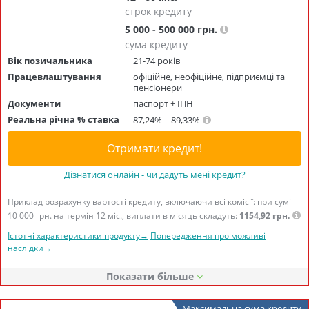
строк кредиту
5 000 - 500 000 грн.
сума кредиту
Вік позичальника
21-74 років
Працевлаштування
офіційне, неофіційне, підприємці та
пенсіонери
Документи
паспорт + ІПН
Реальна річна % ставка
87,24% – 89,33%
Отримати кредит!
Дізнатися онлайн - чи дадуть мені кредит?
Приклад розрахунку вартості кредиту, включаючи всі комісії: при сумі
10 000 грн. на термін 12 міс., виплати в місяць складуть:
1154,92 грн.
Істотні характеристики продукту→
Попередження про можливі
наслідки→
Показати
Максимальна сума кредиту