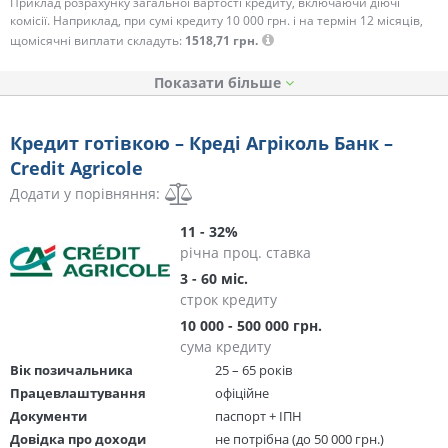
Приклад розрахунку загальної вартості кредиту, включаючи діючі
комісії. Наприклад, при сумі кредиту 10 000 грн. і на термін 12 місяців,
щомісячні виплати складуть:
1518,71 грн.
Показати
Кредит готівкою – Креді Агріколь Банк –
Credit Agricole
Додати у порівняння:
11 - 32%
річна проц. ставка
3 - 60 міс.
строк кредиту
10 000 - 500 000 грн.
сума кредиту
Вік позичальника
25 – 65 років
Працевлаштування
офіційне
Документи
паспорт + ІПН
Довідка про доходи
не потрібна (до 50 000 грн.)