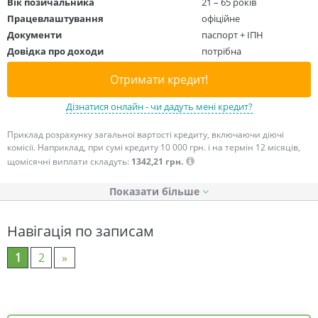
Вік позичальника
21 – 65 років
Працевлаштування
офіційне
Документи
паспорт + ІПН
Довідка про доходи
потрібна
Отримати кредит!
Дізнатися онлайн - чи дадуть мені кредит?
Приклад розрахунку загальної вартості кредиту, включаючи діючі
комісії. Наприклад, при сумі кредиту 10 000 грн. і на термін 12 місяців,
щомісячні виплати складуть:
1342,21 грн.
Показати
Навігація по записам
1
2
»