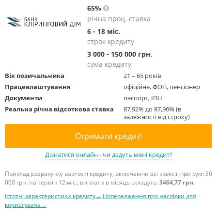
65%
річна проц. ставка
6 - 18 міс.
строк кредиту
3 000 - 150 000 грн.
сума кредиту
Вік позичальника
21 – 65 років
Працевлаштування
офіційне, ФОП, пенсіонер
Документи
паспорт, ІПН
Реальна річна відсоткова ставка
87,92% до 87,96% (в
залежності від строку)
Отримати кредит!
Дізнатися онлайн - чи дадуть мені кредит?
Приклад розрахунку вартості кредиту, включаючи всі комісії: при сумі 30
000 грн. на термін 12 міс., виплати в місяць складуть:
3464,77 грн.
Істотні характеристики кредиту→
Попередження про наслідки для
користувача→