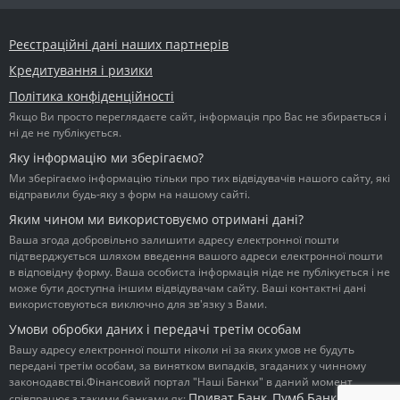
Реєстраційні дані наших партнерів
Кредитування і ризики
Політика конфіденційності
Якщо Ви просто переглядаєте сайт, інформація про Вас не збирається і
ні де не публікується.
Яку інформацію ми зберігаємо?
Ми зберігаємо інформацію тільки про тих відвідувачів нашого сайту, які
відправили будь-яку з форм на нашому сайті.
Яким чином ми використовуємо отримані дані?
Ваша згода добровільно залишити адресу електронної пошти
підтверджується шляхом введення вашого адреси електронної пошти
в відповідну форму. Ваша особиста інформація ніде не публікується і не
може бути доступна іншим відвідувачам сайту. Ваші контактні дані
використовуються виключно для зв'язку з Вами.
Умови обробки даних і передачі третім особам
Вашу адресу електронної пошти ніколи ні за яких умов не будуть
передані третім особам, за винятком випадків, згаданих у чинному
законодавстві.Фінансовий портал "Наші Банки" в даний момент
Приват Банк
Пумб Банк
Ідея
співпрацює з такими банками як:
,
,