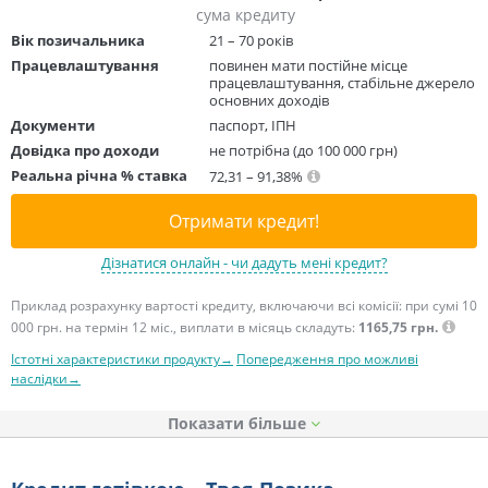
сума кредиту
Вік позичальника
21 – 70 років
Працевлаштування
повинен мати постійне місце
працевлаштування, стабільне джерело
основних доходів
Документи
паспорт, ІПН
Довідка про доходи
не потрібна (до 100 000 грн)
Реальна річна % ставка
72,31 – 91,38%
Отримати кредит!
Дізнатися онлайн - чи дадуть мені кредит?
Приклад розрахунку вартості кредиту, включаючи всі комісії: при сумі 10
000 грн. на термін 12 міс., виплати в місяць складуть:
1165,75 грн.
Істотні характеристики продукту→
Попередження про можливі
наслідки→
Показати