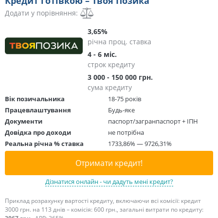
Кредит готівкою – Твоя Позика
Додати у порівняння:
3,65%
річна проц. ставка
4 - 6 міс.
строк кредиту
3 000 - 150 000 грн.
сума кредиту
Вік позичальника
18-75 років
Працевлаштування
Будь-яке
Документи
паспорт/загранпаспорт + ІПН
Довідка про доходи
не потрібна
Реальна річна % ставка
1733,86% — 9726,31%
Отримати кредит!
Дізнатися онлайн - чи дадуть мені кредит?
Приклад розрахунку вартості кредиту, включаючи всі комісії: кредит
3000 грн. на 113 днів – комісія: 600 грн., загальні витрати по кредиту: