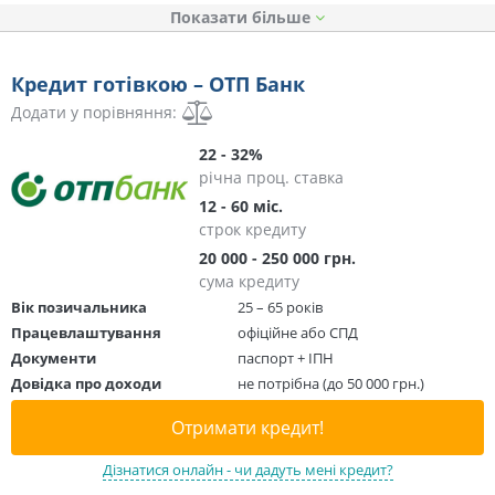
Показати
Кредит готівкою – ОТП Банк
Додати у порівняння:
22 - 32%
річна проц. ставка
12 - 60 міс.
строк кредиту
20 000 - 250 000 грн.
сума кредиту
Вік позичальника
25 – 65 років
Працевлаштування
офіційне або СПД
Документи
паспорт + ІПН
Довідка про доходи
не потрібна (до 50 000 грн.)
Отримати кредит!
Дізнатися онлайн - чи дадуть мені кредит?