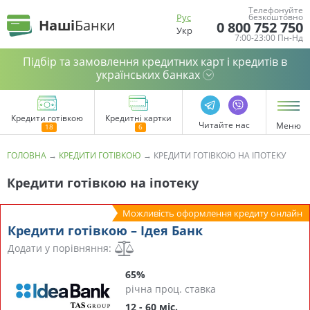
Телефонуйте
Рус
безкоштовно
Наші
Банки
0 800 752 750
Укр
7:00-23:00 Пн-Нд
Підбір та замовлення кредитних карт і кредитів в
українських банках
Кредити готівкою
Кредитні картки
Читайте нас
Меню
ГОЛОВНА
→
КРЕДИТИ ГОТІВКОЮ
→
КРЕДИТИ ГОТІВКОЮ НА ІПОТЕКУ
Кредити готівкою на іпотеку
Можливість оформлення кредиту онлайн
Кредити готівкою – Ідея Банк
Додати у порівняння:
65%
річна проц. ставка
12 - 60 міс.