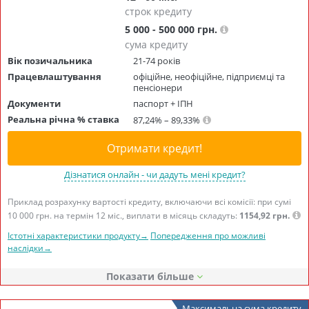
строк кредиту
5 000 - 500 000 грн.
сума кредиту
Вік позичальника
21-74 років
Працевлаштування
офіційне, неофіційне, підприємці та
пенсіонери
Документи
паспорт + ІПН
Реальна річна % ставка
87,24% – 89,33%
Отримати кредит!
Дізнатися онлайн - чи дадуть мені кредит?
Приклад розрахунку вартості кредиту, включаючи всі комісії: при сумі
10 000 грн. на термін 12 міс., виплати в місяць складуть:
1154,92 грн.
Істотні характеристики продукту→
Попередження про можливі
наслідки→
Показати
Максимальна сума кредиту