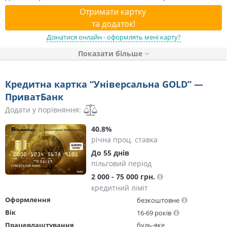
Отримати картку
та додаток!
Дізнатися онлайн - оформлять мені карту?
Показати
Кредитна картка “Універсальна GOLD” —
ПриватБанк
Додати у порівняння:
40.8%
річна проц. ставка
До 55 днів
пільговий період
2 000 - 75 000 грн.
кредитний ліміт
Оформлення
безкоштовне
Вік
16-69 років
Працевлаштування
будь-яке