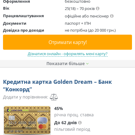
Оформлення
безкоштовно
Вік
25(18) – 70 років
Працевлаштування
офіційне або пенсіонер
Документи
паспорт + ІПН
Довідка про доходи
не потрібна (до 20 000 грн.)
Отримати карту!
Дізнатися онлайн - оформлять мені карту?
Показати
Кредитна картка Golden Dream – Банк
“Конкорд”
Додати у порівняння:
45%
річна проц. ставка
До 62 днів
пільговий період