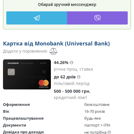
Обирай зручний мессенджер
Картка від Monobank (Universal Bank)
Додати у порівняння:
44.26%
річна проц. ставка
до 62 днів
пільговий період
500 - 500 000 грн.
кредитний ліміт
Оформлення
безкоштовне
Вік
16-70 років
Працевлаштування
будь-яке
Документи
паспорт + ІПН
Довідка про доходи
не потрібна