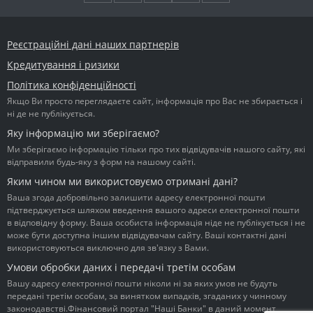
Реєстраційні дані наших партнерів
Кредитування і ризики
Політика конфіденційності
Якщо Ви просто переглядаєте сайт, інформація про Вас не збирається і
ні де не публікується.
Яку інформацію ми зберігаємо?
Ми зберігаємо інформацію тільки про тих відвідувачів нашого сайту, які
відправили будь-яку з форм на нашому сайті.
Яким чином ми використовуємо отримані дані?
Ваша згода добровільно залишити адресу електронної пошти
підтверджується шляхом введення вашого адреси електронної пошти
в відповідну форму. Ваша особиста інформація ніде не публікується і не
може бути доступна іншим відвідувачам сайту. Ваші контактні дані
використовуються виключно для зв'язку з Вами.
Умови обробки даних і передачі третім особам
Вашу адресу електронної пошти ніколи ні за яких умов не будуть
передані третім особам, за винятком випадків, згаданих у чинному
законодавстві.Фінансовий портал "Наші Банки" в даний момент