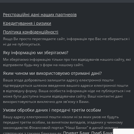
Реєстраційні дані наших партнерів
Кредитування і ризики
Політика конфіденційності
Якщо Ви просто переглядаєте сайт, інформація про Вас не збирається і
ні де не публікується.
Яку інформацію ми зберігаємо?
Ми зберігаємо інформацію тільки про тих відвідувачів нашого сайту, які
відправили будь-яку з форм на нашому сайті.
Яким чином ми використовуємо отримані дані?
Ваша згода добровільно залишити адресу електронної пошти
підтверджується шляхом введення вашого адреси електронної пошти
в відповідну форму. Ваша особиста інформація ніде не публікується і не
може бути доступна іншим відвідувачам сайту. Ваші контактні дані
використовуються виключно для зв'язку з Вами.
Умови обробки даних і передачі третім особам
Вашу адресу електронної пошти ніколи ні за яких умов не будуть
передані третім особам, за винятком випадків, згаданих у чинному
законодавстві.Фінансовий портал "Наші Банки" в даний момент
Приват Банк
Пумб Банк
Ідея
співпрацює з такими банками як:
,
,