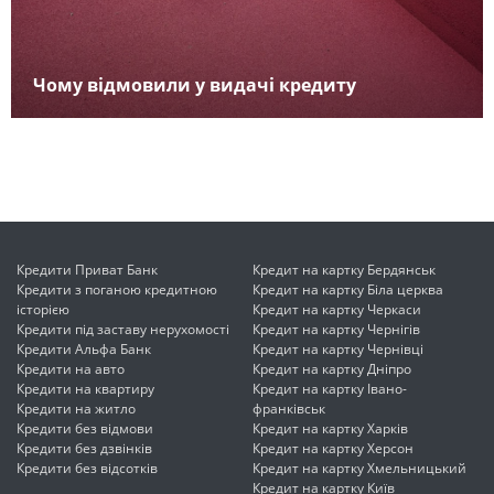
Чому відмовили у видачі кредиту
Кредити Приват Банк
Кредит на картку Бердянськ
Кредити з поганою кредитною
Кредит на картку Біла церква
історією
Кредит на картку Черкаси
Кредити під заставу нерухомості
Кредит на картку Чернігів
Кредити Альфа Банк
Кредит на картку Чернівці
Кредити на авто
Кредит на картку Дніпро
Кредити на квартиру
Кредит на картку Івано-
Кредити на житло
франківськ
Кредити без відмови
Кредит на картку Харків
Кредити без дзвінків
Кредит на картку Херсон
Кредити без відсотків
Кредит на картку Хмельницький
Кредит на картку Київ