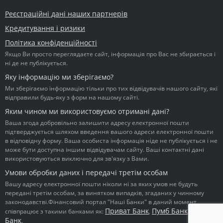
Реєстраційні дані наших партнерів
Кредитування і ризики
Політика конфіденційності
Якщо Ви просто переглядаєте сайт, інформація про Вас не збирається і
ні де не публікується.
Яку інформацію ми зберігаємо?
Ми зберігаємо інформацію тільки про тих відвідувачів нашого сайту, які
відправили будь-яку з форм на нашому сайті.
Яким чином ми використовуємо отримані дані?
Ваша згода добровільно залишити адресу електронної пошти
підтверджується шляхом введення вашого адреси електронної пошти
в відповідну форму. Ваша особиста інформація ніде не публікується і не
може бути доступна іншим відвідувачам сайту. Ваші контактні дані
використовуються виключно для зв'язку з Вами.
Умови обробки даних і передачі третім особам
Вашу адресу електронної пошти ніколи ні за яких умов не будуть
передані третім особам, за винятком випадків, згаданих у чинному
законодавстві.Фінансовий портал "Наші Банки" в даний момент
Приват Банк
Пумб Банк
Ідея
співпрацює з такими банками як:
,
,
Банк
.