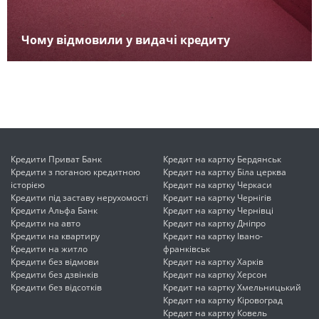
Чому відмовили у видачі кредиту
Кредити Приват Банк
Кредит на картку Бердянськ
Кредити з поганою кредитною
Кредит на картку Біла церква
історією
Кредит на картку Черкаси
Кредити під заставу нерухомості
Кредит на картку Чернігів
Кредити Альфа Банк
Кредит на картку Чернівці
Кредити на авто
Кредит на картку Дніпро
Кредити на квартиру
Кредит на картку Івано-
Кредити на житло
франківськ
Кредити без відмови
Кредит на картку Харків
Кредити без дзвінків
Кредит на картку Херсон
Кредити без відсотків
Кредит на картку Хмельницький
Кредит на картку Кіровоград
Кредит на картку Ковель