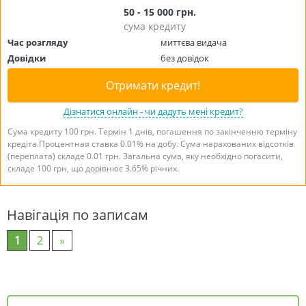
50 - 15 000 грн.
сума кредиту
Час розгляду
миттєва видача
Довідки
без довідок
Отримати кредит!
Дізнатися онлайн - чи дадуть мені кредит?
Сума кредиту 100 грн. Термін 1 днів, погашення по закінченню терміну
кредіта.Процентная ставка 0.01% на добу. Сума нарахованих відсотків
(переплата) складе 0.01 грн. Загальна сума, яку необхідно погасити,
складе 100 грн, що дорівнює 3.65% річних.
Навігація по записам
1
2
»