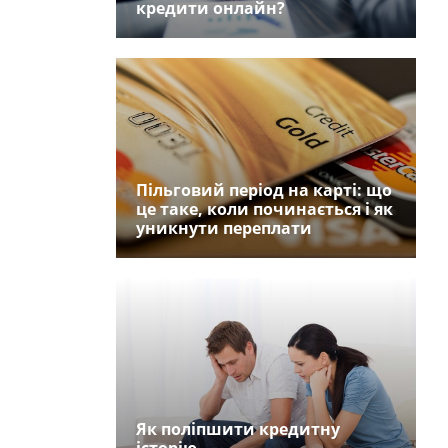
кредити онлайн?
Пільговий період на карті: що
це таке, коли починається і як
уникнути переплати
Як поліпшити кредитну