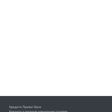
Кредити Приват Банк
Кредити з поганою кредитною історією