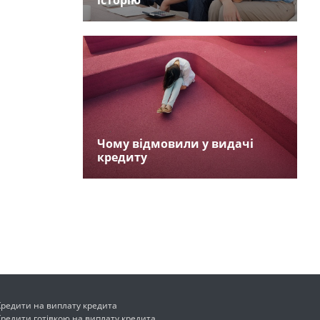
історію
Чому відмовили у видачі
кредиту
Кредити на виплату кредита
Кредити готівкою на виплату кредита