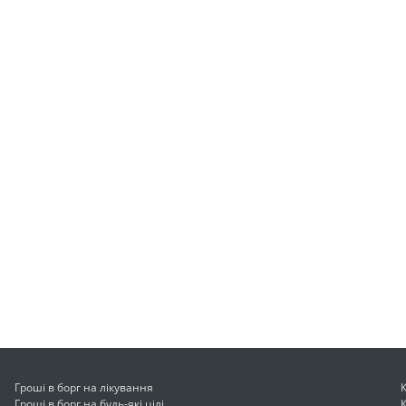
Гроші в борг на лікування
Гроші в борг на будь-які цілі