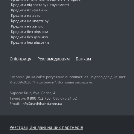
Кредити під заставу нерухомості
Кредити Альфа Банк
Кредити на авто
Кредити на квартиру
Кредити на житло
Кредити без відмови
Кредити без дзвінків
Кредити без відсотків
Співпраця
Рекламодавцям
Банкам
Інформація на сайті регулярно оновлюється і відповідає дійсності
© 2009-2026 "Наші Банки". Всі права захищені.
Адреса: Київ, бул. Лепсе, 4
Телефон:
0 800 752 750
080 075 21 52
Email:
info@nashibanki.com.ua
Реєстраційні дані наших партнерів