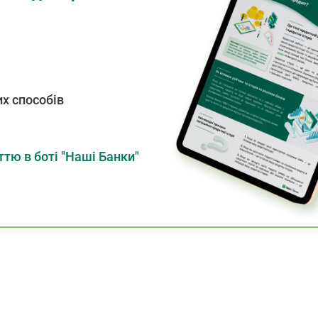
х способів
тю в боті "Наші Банки"