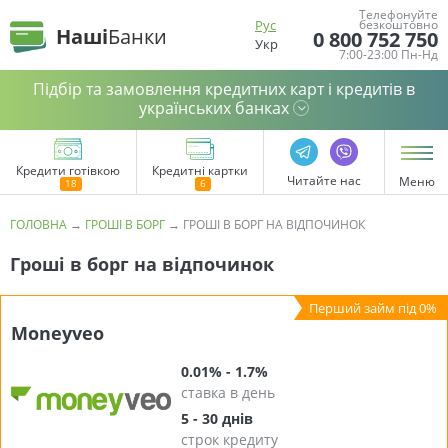
Телефонуйте
Рус
безкоштовно
Наші
Банки
0 800 752 750
Укр
7:00-23:00 Пн-Нд
Підбір та замовлення кредитних карт і кредитів в
українських банках
Кредити готівкою
Кредитні картки
Читайте нас
Меню
ГОЛОВНА
→
ГРОШІ В БОРГ
→
ГРОШІ В БОРГ НА ВІДПОЧИНОК
Гроші в борг на відпочинок
Moneyveo
0.01% - 1.7%
ставка в день
5 - 30 днів
строк кредиту