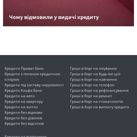
Чому відмовили у видачі кредиту
Кредити Приват Банк
Гроші в борг на лікування
Кредити з поганою кредитною
Гроші в борг на будь-які цілі
історією
Гроші в борг на навчання
Кредити під заставу нерухомості
Гроші в борг на телефон
Кредити Альфа Банк
Гроші в борг на рефінансування
Кредити на авто
Гроші в борг на ремонт
Кредити на квартиру
Гроші в борг на стоматологію
Кредити на житло
Гроші в борг на виплату кредита
Кредити без відмови
Кредити без дзвінків
Кредити без відсотків
Кредити на відпочинок