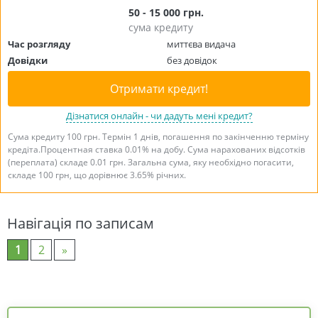
50 - 15 000 грн.
сума кредиту
Час розгляду
миттєва видача
Довідки
без довідок
Отримати кредит!
Дізнатися онлайн - чи дадуть мені кредит?
Сума кредиту 100 грн. Термін 1 днів, погашення по закінченню терміну
кредіта.Процентная ставка 0.01% на добу. Сума нарахованих відсотків
(переплата) складе 0.01 грн. Загальна сума, яку необхідно погасити,
складе 100 грн, що дорівнює 3.65% річних.
Навігація по записам
1
2
»