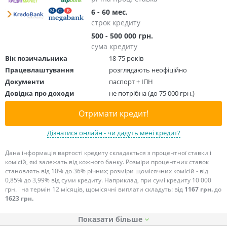
6 - 60 мес.
строк кредиту
500 - 500 000 грн.
сума кредиту
Вік позичальника
18-75 років
Працевлаштування
розглядають неофіційно
Документи
паспорт + ІПН
Довідка про доходи
не потрібна (до 75 000 грн.)
Отримати кредит!
Дізнатися онлайн - чи дадуть мені кредит?
Дана інформація вартості кредиту складається з процентної ставки і
комісій, які залежать від кожного банку. Розміри процентних ставок
становлять від 10% до 36% річних; розміри щомісячних комісій - від
0,85% до 3,99% від суми кредиту. Наприклад, при сумі кредиту 10 000
грн. і на термін 12 місяців, щомісячні виплати складуть: від
1167 грн.
до
1623 грн.
Показати