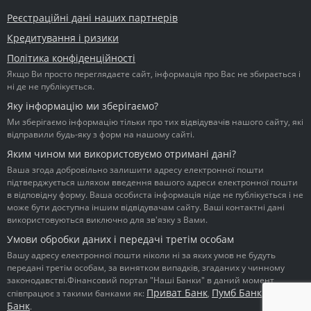
Реєстраційні дані наших партнерів
Кредитування і ризики
Політика конфіденційності
Якщо Ви просто переглядаєте сайт, інформація про Вас не збирається і
ні де не публікується.
Яку інформацію ми зберігаємо?
Ми зберігаємо інформацію тільки про тих відвідувачів нашого сайту, які
відправили будь-яку з форм на нашому сайті.
Яким чином ми використовуємо отримані дані?
Ваша згода добровільно залишити адресу електронної пошти
підтверджується шляхом введення вашого адреси електронної пошти
в відповідну форму. Ваша особиста інформація ніде не публікується і не
може бути доступна іншим відвідувачам сайту. Ваші контактні дані
використовуються виключно для зв'язку з Вами.
Умови обробки даних і передачі третім особам
Вашу адресу електронної пошти ніколи ні за яких умов не будуть
передані третім особам, за винятком випадків, згаданих у чинному
законодавстві.Фінансовий портал "Наші Банки" в даний момент
Приват Банк
Пумб Банк
Ідея
співпрацює з такими банками як:
,
,
Банк
.