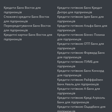
Кредити Банк Восток для
Кредити готівкою Банк Кредит
підприємців
Дніпро для підприємців
Споживчі кредити Банк Восток
Кредити готівкою Ідея Банк для
для підприємців
підприємців
Перекредитування Банк Восток
Кредити готівкою Альфа Банк для
для підприємців
підприємців
Кредитні картки Банк Восток для
Кредити готівкою Бізнес Позика
підприємців
для підприємців
Кредити готівкою ОТП Банк для
підприємців
Кредити готівкою Форвард Банк
для підприємців
Кредити готівкою ПУМБ для
підприємців
Кредити готівкою Банк Конкорд
для підприємців
Кредити готівкою Райффайзен
Банк Аваль для підприємців
Кредити готівкою А-Банк для
підприємців
Кредити готівкою Креді Агріколь
Банк для підприємців
Кредити готівкою Ощадбанк для
підприємців