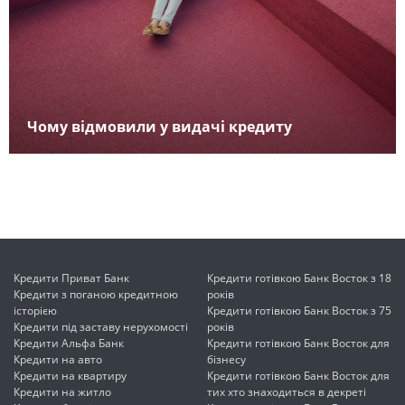
Чому відмовили у видачі кредиту
Кредити Приват Банк
Кредити готівкою Банк Восток з 18
Кредити з поганою кредитною
років
історією
Кредити готівкою Банк Восток з 75
Кредити під заставу нерухомості
років
Кредити Альфа Банк
Кредити готівкою Банк Восток для
Кредити на авто
бізнесу
Кредити на квартиру
Кредити готівкою Банк Восток для
Кредити на житло
тих хто знаходиться в декреті