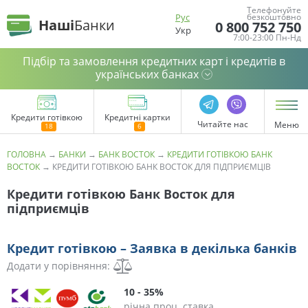
Телефонуйте
Рус
безкоштовно
Наші
Банки
0 800 752 750
Укр
7:00-23:00 Пн-Нд
Підбір та замовлення кредитних карт і кредитів в
українських банках
Кредити готівкою
Кредитні картки
Читайте нас
Меню
ГОЛОВНА
→
БАНКИ
→
БАНК ВОСТОК
→
КРЕДИТИ ГОТІВКОЮ БАНК
ВОСТОК
→
КРЕДИТИ ГОТІВКОЮ БАНК ВОСТОК ДЛЯ ПІДПРИЄМЦІВ
Кредити готівкою Банк Восток для
підприємців
Кредит готівкою – Заявка в декілька банків
Додати у порівняння:
10 - 35%
річна проц. ставка