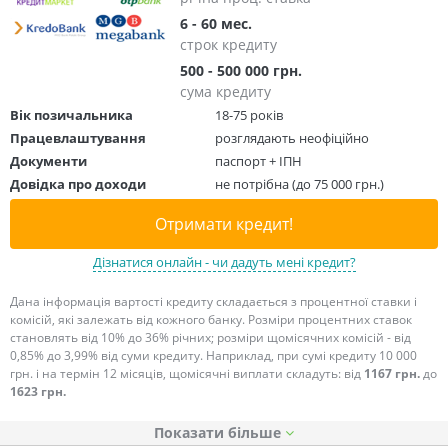
6 - 60 мес.
строк кредиту
500 - 500 000 грн.
сума кредиту
Вік позичальника
18-75 років
Працевлаштування
розглядають неофіційно
Документи
паспорт + ІПН
Довідка про доходи
не потрібна (до 75 000 грн.)
Отримати кредит!
Дізнатися онлайн - чи дадуть мені кредит?
Дана інформація вартості кредиту складається з процентної ставки і
комісій, які залежать від кожного банку. Розміри процентних ставок
становлять від 10% до 36% річних; розміри щомісячних комісій - від
0,85% до 3,99% від суми кредиту. Наприклад, при сумі кредиту 10 000
грн. і на термін 12 місяців, щомісячні виплати складуть: від
1167 грн.
до
1623 грн.
Показати