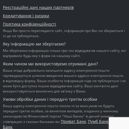
Реєстраційні дані наших партнерів
Кредитування і ризики
Політика конфіденційності
Якщо Ви просто переглядаєте сайт, інформація про Вас не збирається і
ні де не публікується.
Яку інформацію ми зберігаємо?
Ми зберігаємо інформацію тільки про тих відвідувачів нашого сайту, які
відправили будь-яку з форм на нашому сайті.
Яким чином ми використовуємо отримані дані?
Ваша згода добровільно залишити адресу електронної пошти
підтверджується шляхом введення вашого адреси електронної пошти
в відповідну форму. Ваша особиста інформація ніде не публікується і не
може бути доступна іншим відвідувачам сайту. Ваші контактні дані
використовуються виключно для зв'язку з Вами.
Умови обробки даних і передачі третім особам
Вашу адресу електронної пошти ніколи ні за яких умов не будуть
передані третім особам, за винятком випадків, згаданих у чинному
законодавстві.Фінансовий портал "Наші Банки" в даний момент
Приват Банк
Пумб Банк
Ідея
співпрацює з такими банками як:
,
,
Банк
.