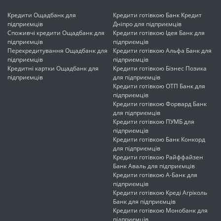
Кредити Ощадбанк для
Кредити готівкою Банк Кредит
підприємців
Дніпро для підприємців
Споживчі кредити Ощадбанк для
Кредити готівкою Ідея Банк для
підприємців
підприємців
Перекредитування Ощадбанк для
Кредити готівкою Альфа Банк для
підприємців
підприємців
Кредитні картки Ощадбанк для
Кредити готівкою Бізнес Позика
підприємців
для підприємців
Кредити готівкою ОТП Банк для
підприємців
Кредити готівкою Форвард Банк
для підприємців
Кредити готівкою ПУМБ для
підприємців
Кредити готівкою Банк Конкорд
для підприємців
Кредити готівкою Райффайзен
Банк Аваль для підприємців
Кредити готівкою А-Банк для
підприємців
Кредити готівкою Креді Агріколь
Банк для підприємців
Кредити готівкою Монобанк для
підприємців