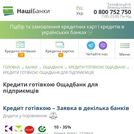
Телефонуйте
Рус
безкоштовно
Наші
Банки
0 800 752 750
Укр
7:00-23:00 Пн-Нд
Підбір та замовлення кредитних карт і кредитів в
українських банках
Кредити готівкою
Кредитні картки
Читайте нас
Меню
ГОЛОВНА
→
БАНКИ
→
ОЩАДБАНК
→
КРЕДИТИ ГОТІВКОЮ ОЩАДБАНК
→
КРЕДИТИ ГОТІВКОЮ ОЩАДБАНК ДЛЯ ПІДПРИЄМЦІВ
Кредити готівкою Ощадбанк для
підприємців
Кредит готівкою – Заявка в декілька банків
Додати у порівняння:
10 - 35%
річна проц. ставка