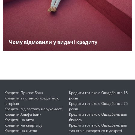
Чому відмовили у видачі кредиту
Кредити Приват Банк
Кредити готівкою Ощадбанк з 18
Кредити з поганою кредитною
років
історією
Кредити готівкою Ощадбанк з 75
Кредити під заставу нерухомості
років
Кредити Альфа Банк
Кредити готівкою Ощадбанк для
Кредити на авто
бізнесу
Кредити на квартиру
Кредити готівкою Ощадбанк для
Кредити на житло
тих хто знаходиться в декреті