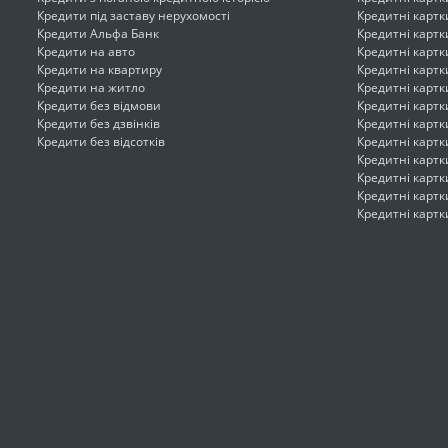
Кредити під заставу нерухомості
Кредитні картк
Кредити Альфа Банк
Кредитні картк
Кредити на авто
Кредитні картк
Кредити на квартиру
Кредитні картк
Кредити на житло
Кредитні картки
Кредити без відмови
Кредитні картк
Кредити без дзвінків
Кредитні картк
Кредити без відсотків
Кредитні картк
Кредитні картк
Кредитні картк
Кредитні картк
Кредитні картк