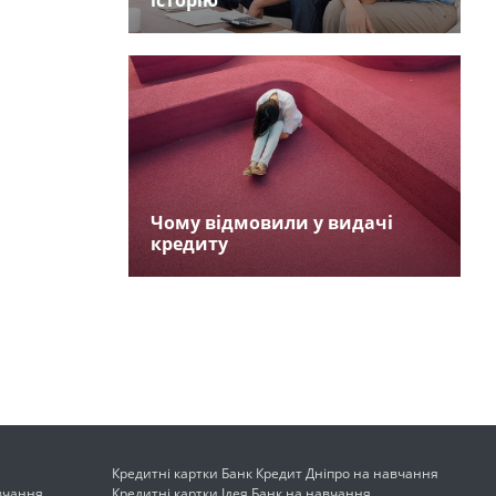
історію
Чому відмовили у видачі
кредиту
Кредитні картки Банк Кредит Дніпро на навчання
авчання
Кредитні картки Ідея Банк на навчання