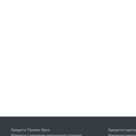
Кредити Приват Банк
Кредитні картк
Кредити з поганою кредитною історією
Кредитні картк