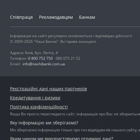
Співпраця
Рекламодавцям
Банкам
Інформація на сайті регулярно оновлюється і відповідає дійсності
© 2009-2026 "Наші Банки". Всі права захищені.
Адреса: Київ, бул. Лепсе, 4
Телефон:
0 800 752 750
080 075 21 52
Email:
info@nashibanki.com.ua
Реєстраційні дані наших партнерів
Кредитування і ризики
Політика конфіденційності
Якщо Ви просто переглядаєте сайт, інформація про Вас не збирається і
Яку інформацію ми зберігаємо?
Ми зберігаємо інформацію тільки про тих відвідувачів нашого сайту, 
Яким чином ми використовуємо отримані дані?