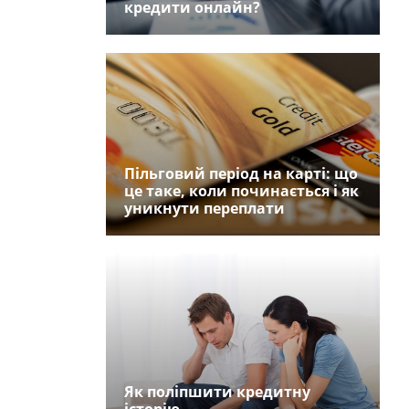
кредити онлайн?
Пільговий період на карті: що
це таке, коли починається і як
уникнути переплати
Як поліпшити кредитну