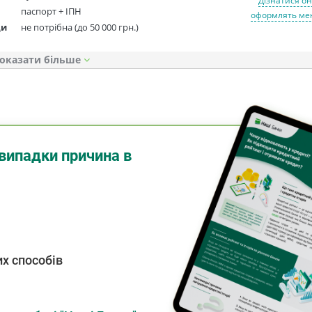
Дізнатися он
паспорт + ІПН
оформлять мен
ди
не потрібна (до 50 000 грн.)
оказати
випадки причина в
х способів