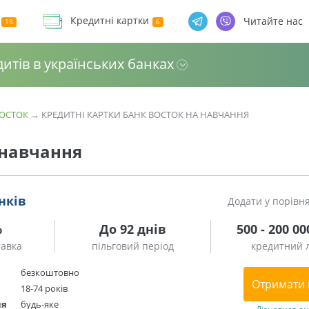
Кредитні картки
Читайте нас
дитів в українських банках
ВОСТОК
→
КРЕДИТНІ КАРТКИ БАНК ВОСТОК НА НАВЧАННЯ
 навчання
нків
Додати у порівн
%
До 92 днів
500 - 200 00
тавка
пільговий період
кредитний л
безкоштовно
Отримати 
18-74 років
ня
будь-яке