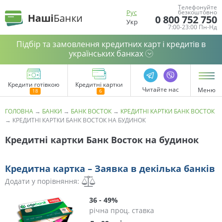
Телефонуйте
Рус
безкоштовно
Наші
Банки
0 800 752 750
Укр
7:00-23:00 Пн-Нд
Підбір та замовлення кредитних карт і кредитів в
українських банках
Кредити готівкою
Кредитні картки
Читайте нас
Меню
ГОЛОВНА
→
БАНКИ
→
БАНК ВОСТОК
→
КРЕДИТНІ КАРТКИ БАНК ВОСТОК
→
КРЕДИТНІ КАРТКИ БАНК ВОСТОК НА БУДИНОК
Кредитні картки Банк Восток на будинок
Кредитна картка – Заявка в декілька банків
Додати у порівняння:
36 - 49%
річна проц. ставка