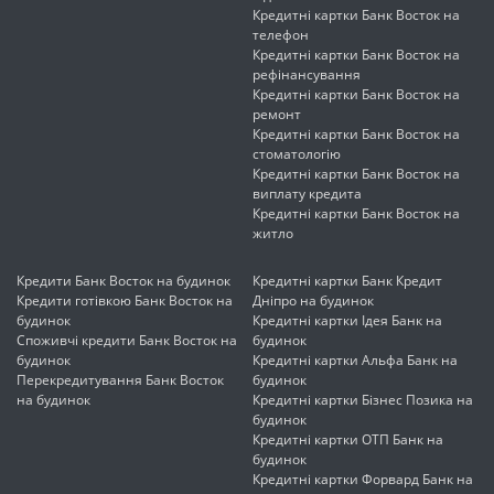
Кредитні картки Банк Восток на
телефон
Кредитні картки Банк Восток на
рефінансування
Кредитні картки Банк Восток на
ремонт
Кредитні картки Банк Восток на
стоматологію
Кредитні картки Банк Восток на
виплату кредита
Кредитні картки Банк Восток на
житло
Кредити Банк Восток на будинок
Кредитні картки Банк Кредит
Кредити готівкою Банк Восток на
Дніпро на будинок
будинок
Кредитні картки Ідея Банк на
Споживчі кредити Банк Восток на
будинок
будинок
Кредитні картки Альфа Банк на
Перекредитування Банк Восток
будинок
на будинок
Кредитні картки Бізнес Позика на
будинок
Кредитні картки ОТП Банк на
будинок
Кредитні картки Форвард Банк на