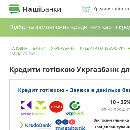
Наші
Банки
Кредити готівкою
Підбір та замовлення кредитних карт і кре
ГОЛОВНА
→
БАНКИ
→
УКРГАЗБАНК
→
КРЕДИТИ ГОТІВКОЮ УКРГ
ЗАРПЛАТНЕЮ
Кредити готівкою Укргазбанк дл
Кредит готівкою – Заявка в декілька ба
10 - 35
річна проц. с
Вік позичальника
Працевлаштуван