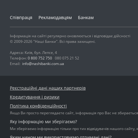
Співпраця
Рекламодавцям
Банкам
Інформація на сайті регулярно оновлюється і відповідає дійсності
© 2009-2026 "Наші Банки". Всі права захищені.
Адреса: Київ, бул. Лепсе, 4
Телефон:
0 800 752 750
080 075 21 52
Email:
info@nashibanki.com.ua
Реєстраційні дані наших партнерів
Кредитування і ризики
Політика конфіденційності
Якщо Ви просто переглядаєте сайт, інформація про Вас не збирається і
Яку інформацію ми зберігаємо?
Ми зберігаємо інформацію тільки про тих відвідувачів нашого сайту, 
Яким чином ми використовуємо отримані дані?