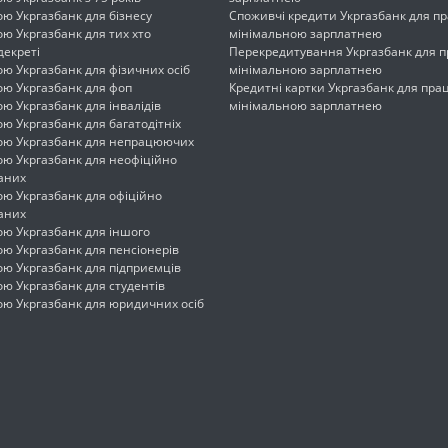
ою Укргазбанк для бізнесу
Споживчі кредити Укргазбанк для пр
ою Укргазбанк для тих хто
мінімальною зарплатнею
декреті
Перекредитування Укргазбанк для п
ою Укргазбанк для фізичних осіб
мінімальною зарплатнею
ою Укргазбанк для фоп
Кредитні картки Укргазбанк для прац
ою Укргазбанк для інвалідів
мінімальною зарплатнею
ою Укргазбанк для багатодітніх
кою Укргазбанк для непрацюючих
ою Укргазбанк для неофіційно
аних
ою Укргазбанк для офіційно
аних
ою Укргазбанк для іншого
ою Укргазбанк для пенсіонерів
ою Укргазбанк для підприємців
ою Укргазбанк для студентів
ою Укргазбанк для юридичних осіб