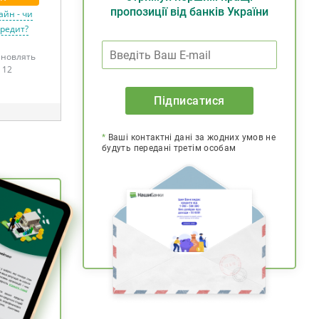
пропозиції від банків України
айн - чи
кредит?
тановлять
 12
Підписатися
*
Ваші контактні дані за жодних умов не
будуть передані третім особам