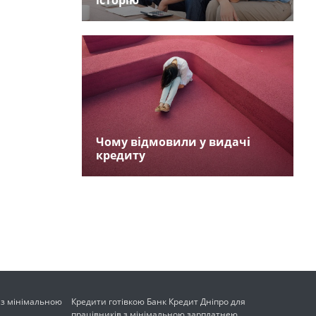
історію
Чому відмовили у видачі
кредиту
 з мінімальною
Кредити готівкою Банк Кредит Дніпро для
працівників з мінімальною зарплатнею