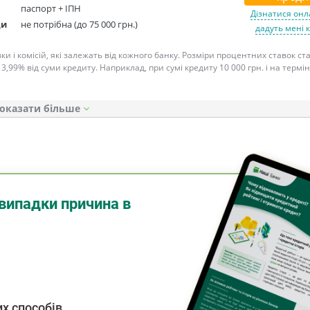
паспорт + ІПН
Дізнатися онл
ди
не потрібна (до 75 000 грн.)
дадуть мені 
ки і комісій, які залежать від кожного банку. Розміри процентних ставок с
 3,99% від суми кредиту. Наприклад, при сумі кредиту 10 000 грн. і на термін
оказати
випадки причина в
х способів