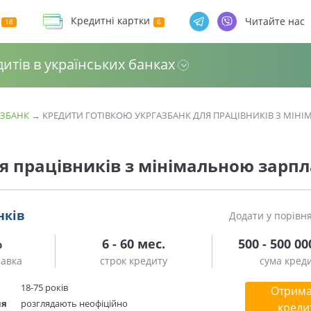
Кредитні картки
Читайте нас
дитів в українських банках
АЗБАНК
→
КРЕДИТИ ГОТІВКОЮ УКРГАЗБАНК ДЛЯ ПРАЦІВНИКІВ З МІН
я працівників з мінімальною зарп
нків
Додати у порівн
%
6 - 60 мес.
500 - 500 00
тавка
строк кредиту
сума кред
18-75 років
Отрима
ня
розглядають неофіційно
креди