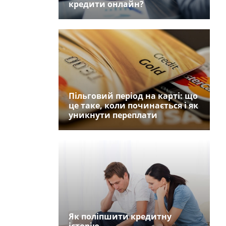
кредити онлайн?
Пільговий період на карті: що
це таке, коли починається і як
уникнути переплати
Як поліпшити кредитну