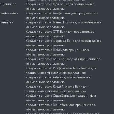
ацівників з
Кредити готівкою Ідея Банк для працівників з
мінімальною зарплатнею
рацівників з
Кредити готівкою Альфа Банк для працівників з
мінімальною зарплатнею
івників з
Кредити готівкою Бізнес Позика для працівників з
мінімальною зарплатнею
Кредити готівкою ОТП Банк для працівників з
мінімальною зарплатнею
Кредити готівкою Форвард Банк для працівників з
мінімальною зарплатнею
Кредити готівкою ПУМБ для працівників з
мінімальною зарплатнею
Кредити готівкою Банк Конкорд для працівників з
мінімальною зарплатнею
Кредити готівкою Райффайзен Банк Аваль для
працівників з мінімальною зарплатнею
Кредити готівкою А-Банк для працівників з
мінімальною зарплатнею
Кредити готівкою Креді Агріколь Банк для
працівників з мінімальною зарплатнею
Кредити готівкою Ощадбанк для працівників з
мінімальною зарплатнею
Кредити готівкою Монобанк для працівників з
мінімальною зарплатнею
Кредити готівкою Приват Банк для працівників з