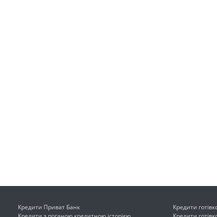
Кредити Приват Банк
Кредити готівк
Кредити з поганою кредитною історією
Кредити готівк