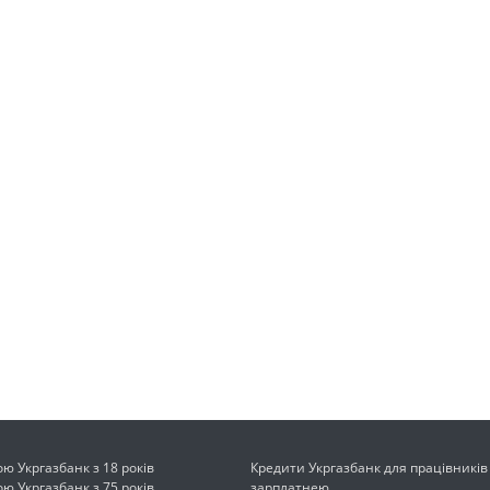
ою Укргазбанк з 18 років
Кредити Укргазбанк для працівників
ою Укргазбанк з 75 років
зарплатнею