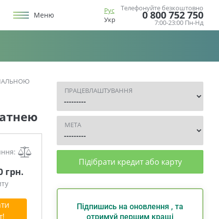
Телефонуйте безкоштовно
Рус
0 800 752 750
Меню
Укр
7:00-23:00 Пн-Нд
ІМАЛЬНОЮ
ПРАЦЕВЛАШТУВАННЯ
латнею
МЕТА
яння:
Підібрати кредит або карту
0 грн.
иту
ти
Підпишись на оновлення , та
т!
отримуй першим кращі