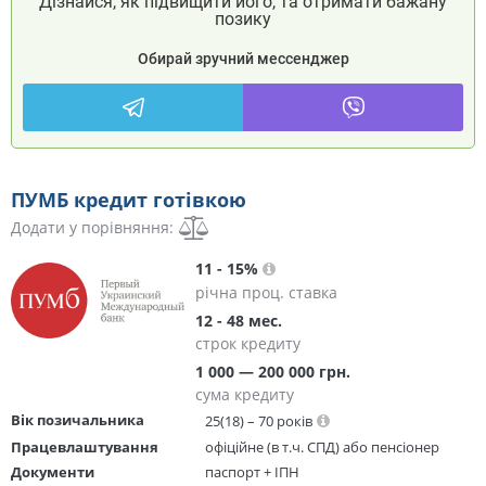
Дізнайся, як підвищити його, та отримати бажану
позику
Обирай зручний мессенджер
ПУМБ кредит готівкою
Додати у порівняння:
11 - 15%
річна проц. ставка
12 - 48 мес.
строк кредиту
1 000 — 200 000 грн.
сума кредиту
Вік позичальника
25(18) – 70 років
Працевлаштування
офіційне (в т.ч. СПД) або пенсіонер
Документи
паспорт + ІПН