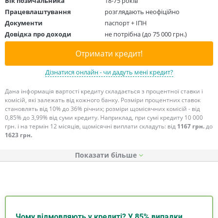
Вік позичальника
18-75 років
Працевлаштування
розглядають неофіційно
Документи
паспорт + ІПН
Довідка про доходи
не потрібна (до 75 000 грн.)
Отримати кредит!
Дізнатися онлайн - чи дадуть мені кредит?
Дана інформація вартості кредиту складається з процентної ставки і
комісій, які залежать від кожного банку. Розміри процентних ставок
становлять від 10% до 36% річних; розміри щомісячних комісій - від
0,85% до 3,99% від суми кредиту. Наприклад, при сумі кредиту 10 000
грн. і на термін 12 місяців, щомісячні виплати складуть: від
1167 грн.
до
1623 грн.
Показати
Чому відмовляють у кредиті? У 85% випадки