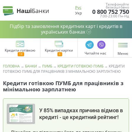
Телефонуйте
Рус
безкоштовно
Наші
Банки
0 800 752 750
Укр
7:00-23:00 Пн-Нд
Підбір та замовлення кредитних карт і кредитів в
українських банках
Кредити готівкою
Кредитні картки
Читайте нас
Меню
ГОЛОВНА
→
БАНКИ
→
ПУМБ
→
КРЕДИТИ ГОТІВКОЮ ПУМБ
→
КРЕДИТИ
ГОТІВКОЮ ПУМБ ДЛЯ ПРАЦІВНИКІВ З МІНІМАЛЬНОЮ ЗАРПЛАТНЕЮ
Кредити готівкою ПУМБ для працівників з
мінімальною зарплатнею
У 85% випадках причина відмов в
кредиті - це кредитний рейтинг!