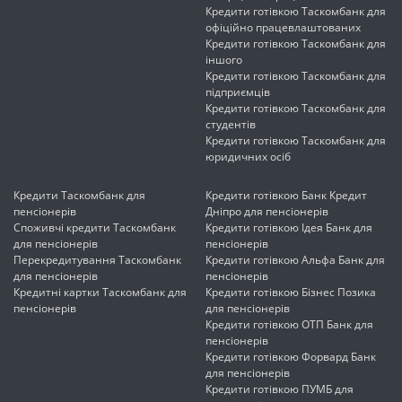
Кредити готівкою Таскомбанк для
офіційно працевлаштованих
Кредити готівкою Таскомбанк для
іншого
Кредити готівкою Таскомбанк для
підприємців
Кредити готівкою Таскомбанк для
студентів
Кредити готівкою Таскомбанк для
юридичних осіб
Кредити Таскомбанк для
Кредити готівкою Банк Кредит
пенсіонерів
Дніпро для пенсіонерів
Споживчі кредити Таскомбанк
Кредити готівкою Ідея Банк для
для пенсіонерів
пенсіонерів
Перекредитування Таскомбанк
Кредити готівкою Альфа Банк для
для пенсіонерів
пенсіонерів
Кредитні картки Таскомбанк для
Кредити готівкою Бізнес Позика
пенсіонерів
для пенсіонерів
Кредити готівкою ОТП Банк для
пенсіонерів
Кредити готівкою Форвард Банк
для пенсіонерів
Кредити готівкою ПУМБ для