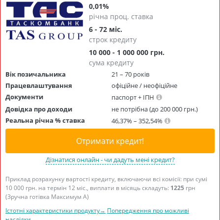
0,01%
річна проц. ставка
6 - 72 міс.
строк кредиту
10 000 - 1 000 000 грн.
сума кредиту
Вік позичальника
21 – 70 років
Працевлаштування
офіційне / неофіційне
Документи
паспорт + ІПН
Довідка про доходи
не потрібна (до 200 000 грн.)
Реальна річна % ставка
46,37% – 352,54%
Отримати кредит!
Дізнатися онлайн - чи дадуть мені кредит?
Приклад розрахунку вартості кредиту, включаючи всі комісії: при сумі
10 000 грн. на термін 12 міс., виплати в місяць складуть:
1225
грн
(Зручна готівка Максимум А)
Істотні характеристики продукту→
Попередження про можливі
наслідки→