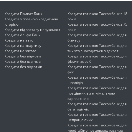
Кредити Приват Банк
Кредити готівкою Таскомбанк з 18
Кредити з поганою кредитною
років
історією
Кредити готівкою Таскомбанк з 75
Кредити під заставу нерухомості
років
Кредити Альфа Банк
Кредити готівкою Таскомбанк для
Кредити на авто
бізнесу
Кредити на квартиру
Кредити готівкою Таскомбанк для
Кредити на житло
тих хто знаходиться в декреті
Кредити без відмови
Кредити готівкою Таскомбанк для
Кредити без дзвінків
фізичних осіб
Кредити без відсотків
Кредити готівкою Таскомбанк для
фоп
Кредити готівкою Таскомбанк для
інвалідів
Кредити готівкою Таскомбанк для
працівників з мінімальною
зарплатнею
Кредити готівкою Таскомбанк для
багатодітніх
Кредити готівкою Таскомбанк для
непрацюючих
Кредити готівкою Таскомбанк для
неофіційно працевлаштованих