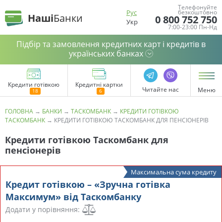
Телефонуйте
Рус
безкоштовно
Наші
Банки
0 800 752 750
Укр
7:00-23:00 Пн-Нд
Підбір та замовлення кредитних карт і кредитів в
українських банках
Кредити готівкою
Кредитні картки
Читайте нас
Меню
ГОЛОВНА
→
БАНКИ
→
ТАСКОМБАНК
→
КРЕДИТИ ГОТІВКОЮ
ТАСКОМБАНК
→
КРЕДИТИ ГОТІВКОЮ ТАСКОМБАНК ДЛЯ ПЕНСІОНЕРІВ
Кредити готівкою Таскомбанк для
пенсіонерів
Максимальна сума кредиту
Кредит готівкою – «Зручна готівка
Максимум» від Таскомбанку
Додати у порівняння: