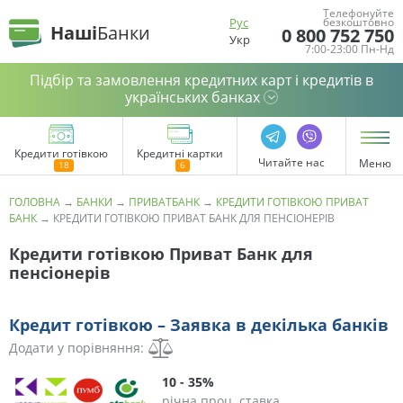
Телефонуйте
Рус
безкоштовно
Наші
Банки
0 800 752 750
Укр
7:00-23:00 Пн-Нд
Підбір та замовлення кредитних карт і кредитів в
українських банках
Кредити готівкою
Кредитні картки
Читайте нас
Меню
ГОЛОВНА
→
БАНКИ
→
ПРИВАТБАНК
→
КРЕДИТИ ГОТІВКОЮ ПРИВАТ
БАНК
→
КРЕДИТИ ГОТІВКОЮ ПРИВАТ БАНК ДЛЯ ПЕНСІОНЕРІВ
Кредити готівкою Приват Банк для
пенсіонерів
Кредит готівкою – Заявка в декілька банків
Додати у порівняння:
10 - 35%
річна проц. ставка