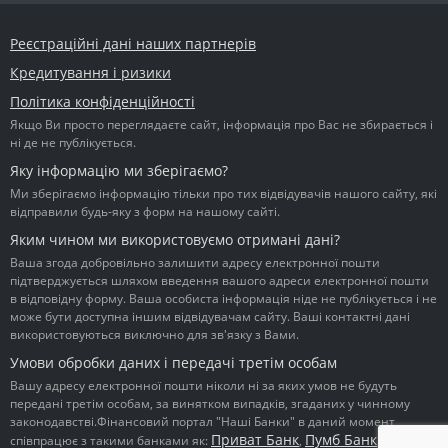
Реєстраційні дані наших партнерів
Кредитування і ризики
Політика конфіденційності
Якщо Ви просто переглядаєте сайт, інформація про Вас не збирається і
ні де не публікується.
Яку інформацію ми зберігаємо?
Ми зберігаємо інформацію тільки про тих відвідувачів нашого сайту, які
відправили будь-яку з форм на нашому сайті.
Яким чином ми використовуємо отримані дані?
Ваша згода добровільно залишити адресу електронної пошти
підтверджується шляхом введення вашого адреси електронної пошти
в відповідну форму. Ваша особиста інформація ніде не публікується і не
може бути доступна іншим відвідувачам сайту. Ваші контактні дані
використовуються виключно для зв'язку з Вами.
Умови обробки даних і передачі третім особам
Вашу адресу електронної пошти ніколи ні за яких умов не будуть
передані третім особам, за винятком випадків, згаданих у чинному
законодавстві.Фінансовий портал "Наші Банки" в даний момент
Приват Банк
Пумб Банк
Ідея
співпрацює з такими банками як:
,
,