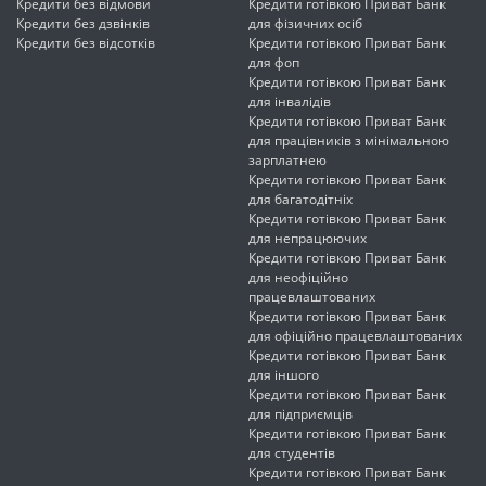
Кредити без відмови
Кредити готівкою Приват Банк
Кредити без дзвінків
для фізичних осіб
Кредити без відсотків
Кредити готівкою Приват Банк
для фоп
Кредити готівкою Приват Банк
для інвалідів
Кредити готівкою Приват Банк
для працівників з мінімальною
зарплатнею
Кредити готівкою Приват Банк
для багатодітніх
Кредити готівкою Приват Банк
для непрацюючих
Кредити готівкою Приват Банк
для неофіційно
працевлаштованих
Кредити готівкою Приват Банк
для офіційно працевлаштованих
Кредити готівкою Приват Банк
для іншого
Кредити готівкою Приват Банк
для підприємців
Кредити готівкою Приват Банк
для студентів
Кредити готівкою Приват Банк