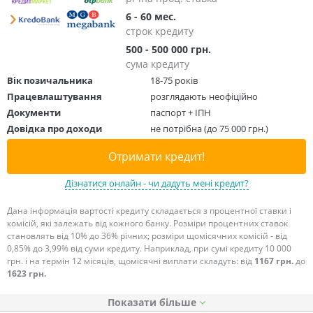
6 - 60 мес.
строк кредиту
500 - 500 000 грн.
сума кредиту
Вік позичальника
18-75 років
Працевлаштування
розглядають неофіційно
Документи
паспорт + ІПН
Довідка про доходи
не потрібна (до 75 000 грн.)
Отримати кредит!
Дізнатися онлайн - чи дадуть мені кредит?
Дана інформація вартості кредиту складається з процентної ставки і
комісій, які залежать від кожного банку. Розміри процентних ставок
становлять від 10% до 36% річних; розміри щомісячних комісій - від
0,85% до 3,99% від суми кредиту. Наприклад, при сумі кредиту 10 000
грн. і на термін 12 місяців, щомісячні виплати складуть: від
1167 грн.
до
1623 грн.
Показати