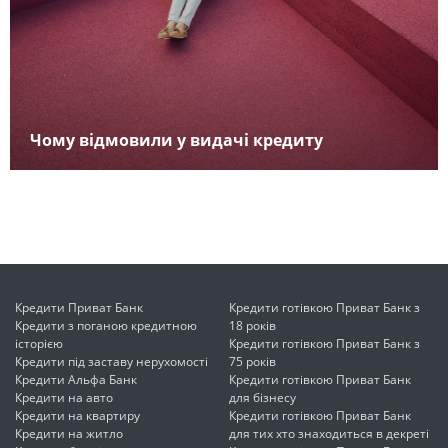
Чому відмовили у видачі кредиту
Кредити Приват Банк
Кредити готівкою Приват Банк з
Кредити з поганою кредитною
18 років
історією
Кредити готівкою Приват Банк з
Кредити під заставу нерухомості
75 років
Кредити Альфа Банк
Кредити готівкою Приват Банк
Кредити на авто
для бізнесу
Кредити на квартиру
Кредити готівкою Приват Банк
Кредити на житло
для тих хто знаходиться в декреті