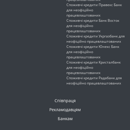
Споживчі кредити Правекс Банк
для неофіційно
працевлаштованих
Споживчі кредити Банк Восток
для неофіційно
працевлаштованих
Споживчі кредити Укргазбанк для
неофіційно працевлаштованих
Споживчі кредити Юнекс Банк
для неофіційно
працевлаштованих
Споживчі кредити Кристалбанк
для неофіційно
працевлаштованих
Споживчі кредити Радабанк для
неофіційно працевлаштованих
Співпраця
Рекламодавцям
Банкам