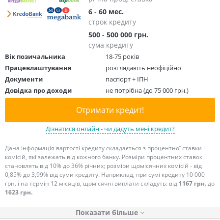
6 - 60 мес.
строк кредиту
500 - 500 000 грн.
сума кредиту
Вік позичальника
18-75 років
Працевлаштування
розглядають неофіційно
Документи
паспорт + ІПН
Довідка про доходи
не потрібна (до 75 000 грн.)
Отримати кредит!
Дізнатися онлайн - чи дадуть мені кредит?
Дана інформація вартості кредиту складається з процентної ставки і
комісій, які залежать від кожного банку. Розміри процентних ставок
становлять від 10% до 36% річних; розміри щомісячних комісій - від
0,85% до 3,99% від суми кредиту. Наприклад, при сумі кредиту 10 000
грн. і на термін 12 місяців, щомісячні виплати складуть: від
1167 грн.
до
1623 грн.
Показати