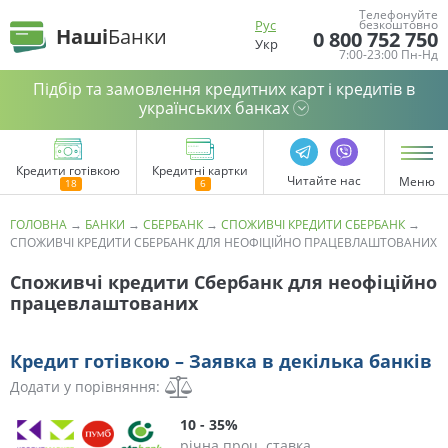
Телефонуйте
Рус
безкоштовно
Наші
Банки
0 800 752 750
Укр
7:00-23:00 Пн-Нд
Підбір та замовлення кредитних карт і кредитів в
українських банках
Кредити готівкою
Кредитні картки
Читайте нас
Меню
ГОЛОВНА
→
БАНКИ
→
СБЕРБАНК
→
СПОЖИВЧІ КРЕДИТИ СБЕРБАНК
→
СПОЖИВЧІ КРЕДИТИ СБЕРБАНК ДЛЯ НЕОФІЦІЙНО ПРАЦЕВЛАШТОВАНИХ
Споживчі кредити Сбербанк для неофіційно
працевлаштованих
Кредит готівкою – Заявка в декілька банків
Додати у порівняння:
10 - 35%
річна проц. ставка