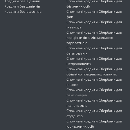
Кредити без відмови
Споживчі кредити Сбербанк для
Кредити без дзвінків
фізичних осіб
Кредити без відсотків
Споживчі кредити Сбербанк для
фоп
Споживчі кредити Сбербанк для
інвалідів
Споживчі кредити Сбербанк для
працівників з мінімальною
зарплатнею
Споживчі кредити Сбербанк для
багатодітніх
Споживчі кредити Сбербанк для
непрацюючих
Споживчі кредити Сбербанк для
офіційно працевлаштованих
Споживчі кредити Сбербанк для
іншого
Споживчі кредити Сбербанк для
пенсіонерів
Споживчі кредити Сбербанк для
підприємців
Споживчі кредити Сбербанк для
студентів
Споживчі кредити Сбербанк для
юридичних осіб