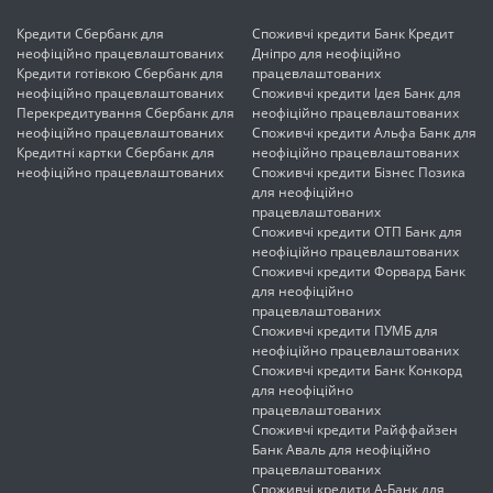
Кредити Сбербанк для
Споживчі кредити Банк Кредит
неофіційно працевлаштованих
Дніпро для неофіційно
Кредити готівкою Сбербанк для
працевлаштованих
неофіційно працевлаштованих
Споживчі кредити Ідея Банк для
Перекредитування Сбербанк для
неофіційно працевлаштованих
неофіційно працевлаштованих
Споживчі кредити Альфа Банк для
Кредитні картки Сбербанк для
неофіційно працевлаштованих
неофіційно працевлаштованих
Споживчі кредити Бізнес Позика
для неофіційно
працевлаштованих
Споживчі кредити ОТП Банк для
неофіційно працевлаштованих
Споживчі кредити Форвард Банк
для неофіційно
працевлаштованих
Споживчі кредити ПУМБ для
неофіційно працевлаштованих
Споживчі кредити Банк Конкорд
для неофіційно
працевлаштованих
Споживчі кредити Райффайзен
Банк Аваль для неофіційно
працевлаштованих
Споживчі кредити А-Банк для