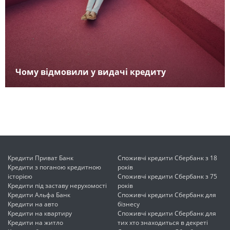
Чому відмовили у видачі кредиту
Кредити Приват Банк
Споживчі кредити Сбербанк з 18
Кредити з поганою кредитною
років
історією
Споживчі кредити Сбербанк з 75
Кредити під заставу нерухомості
років
Кредити Альфа Банк
Споживчі кредити Сбербанк для
Кредити на авто
бізнесу
Кредити на квартиру
Споживчі кредити Сбербанк для
Кредити на житло
тих хто знаходиться в декреті