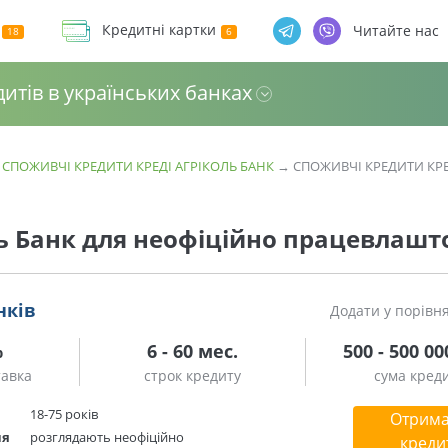
Кредитні картки
Читайте нас
дитів в українських банках
→
СПОЖИВЧІ КРЕДИТИ КРЕДІ АГРІКОЛЬ БАНК
→
СПОЖИВЧІ КРЕДИТИ КРЕ
ль Банк для неофіційно працевлаш
нків
Додати у порівн
%
6 - 60 мес.
500 - 500 00
тавка
строк кредиту
сума кред
18-75 років
Отрима
ня
розглядають неофіційно
креди