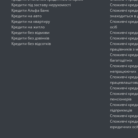
Кредити під заставу нерухомості
Споживчі креди
Кредити Альфа Банк
Споживчі креди
Кредити на авто
знаходиться в 
Кредити на квартиру
Споживчі креди
Кредити на житло
осіб
Кредити без відмови
Споживчі креди
Кредити без дзвінків
Споживчі креди
Кредити без відсотків
Споживчі креди
працівників з
Споживчі креди
багатодітніх
Споживчі креди
непрацюючих
Споживчі креди
працевлаштов
Споживчі креди
Споживчі креди
пенсіонерів
Споживчі креди
підприємців
Споживчі креди
Споживчі креди
юридичних осі