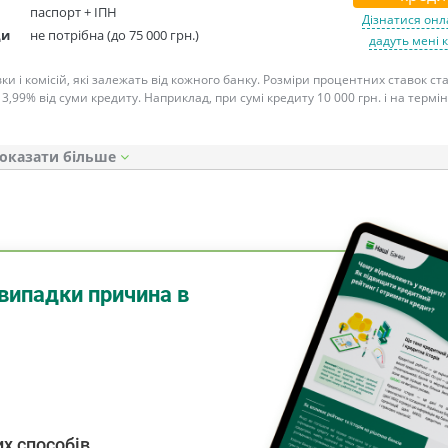
паспорт + ІПН
Дізнатися онл
ди
не потрібна (до 75 000 грн.)
дадуть мені 
ки і комісій, які залежать від кожного банку. Розміри процентних ставок с
 3,99% від суми кредиту. Наприклад, при сумі кредиту 10 000 грн. і на термін
оказати
випадки причина в
х способів