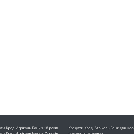
и Креді Агріколь Банк з 18 років
Кредити Креді Агріколь Банк для не
и Креді Агріколь Банк з 75 років
працевлаштованих