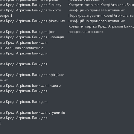
ти Креді Агріколь Банк для бізнесу
Кредити готівкою Креді Агріколь Бан
ти Креді Агріколь Банк для тих хто
неофіційно працевлаштованих
декреті
Перекредитування Креді Агріколь Ба
ти Креді Агріколь Банк для фізичних
неофіційно працевлаштованих
Кредитні картки Креді Агріколь Банк
ти Креді Агріколь Банк для фоп
працевлаштованих
ти Креді Агріколь Банк для інвалідів
ти Креді Агріколь Банк для
 мінімальною зарплатнею
ти Креді Агріколь Банк для
ти Креді Агріколь Банк для
ти Креді Агріколь Банк для офіційно
аних
ти Креді Агріколь Банк для іншого
ти Креді Агріколь Банк для
ти Креді Агріколь Банк для
ти Креді Агріколь Банк для студентів
ти Креді Агріколь Банк для
б