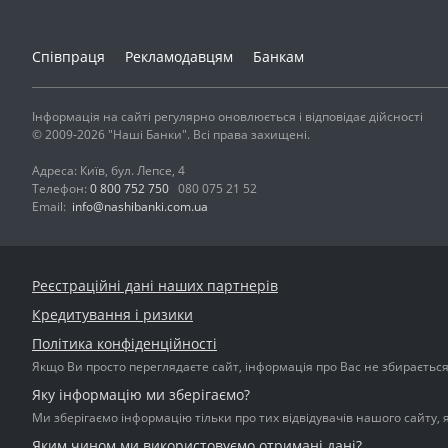
Співпраця
Рекламодавцям
Банкам
Інформація на сайті регулярно оновлюється і відповідає дійсності
© 2009-2026 "Наші Банки". Всі права захищені.
Адреса: Київ, бул. Лепсе, 4
Телефон:
0 800 752 750
080 075 21 52
Email:
info@nashibanki.com.ua
Реєстраційні дані наших партнерів
Кредитування і ризики
Політика конфіденційності
Якщо Ви просто переглядаєте сайт, інформація про Вас не збирається і
Яку інформацію ми зберігаємо?
Ми зберігаємо інформацію тільки про тих відвідувачів нашого сайту, 
Яким чином ми використовуємо отримані дані?