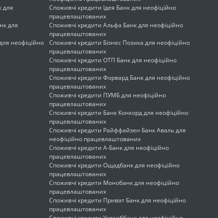
к для
Споживчі кредити Ідея Банк для неофіційно
працевлаштованих
нк для
Споживчі кредити Альфа Банк для неофіційно
працевлаштованих
 для неофіційно
Споживчі кредити Бізнес Позика для неофіційно
працевлаштованих
Споживчі кредити ОТП Банк для неофіційно
працевлаштованих
Споживчі кредити Форвард Банк для неофіційно
працевлаштованих
Споживчі кредити ПУМБ для неофіційно
працевлаштованих
Споживчі кредити Банк Конкорд для неофіційно
працевлаштованих
Споживчі кредити Райффайзен Банк Аваль для
неофіційно працевлаштованих
Споживчі кредити А-Банк для неофіційно
працевлаштованих
Споживчі кредити Ощадбанк для неофіційно
працевлаштованих
Споживчі кредити Монобанк для неофіційно
працевлаштованих
Споживчі кредити Приват Банк для неофіційно
працевлаштованих
Споживчі кредити Укрсиббанк для неофіційно