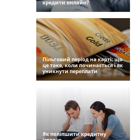
кредити онлайн?
Пільговий період на карті: що
це таке, коли починається і як
уникнути переплати
Як поліпшити кредитну