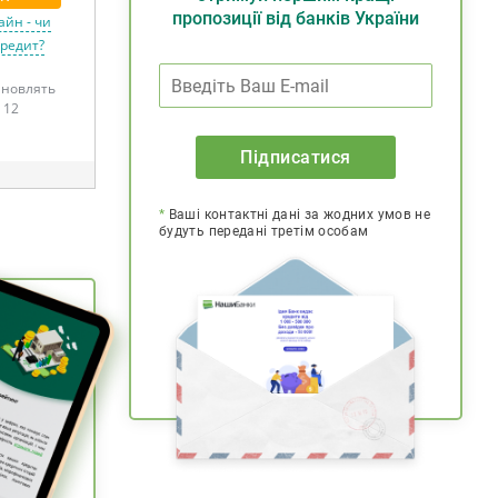
пропозиції від банків України
айн - чи
кредит?
тановлять
 12
Підписатися
*
Ваші контактні дані за жодних умов не
будуть передані третім особам