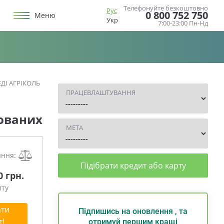
Телефонуйте безкоштовно
Рус
0 800 752 750
Меню
Укр
7:00-23:00 Пн-Нд
ДІ АГРІКОЛЬ
ПРАЦЕВЛАШТУВАННЯ
тованих
МЕТА
яння:
Підібрати кредит або карту
0 грн.
иту
ти
Підпишись на оновлення , та
т!
отримуй першим кращі