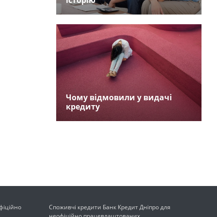
історію
Чому відмовили у видачі
кредиту
офіційно
Споживчі кредити Банк Кредит Дніпро для
неофіційно працевлаштованих