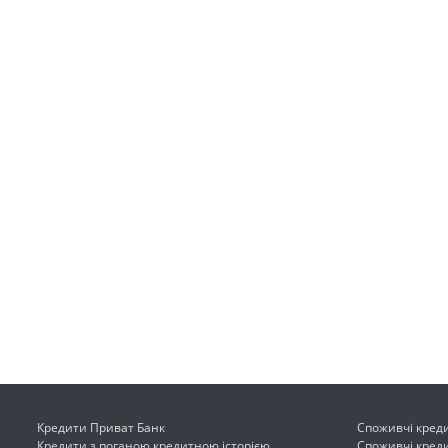
Кредити Приват Банк
Споживчі кредит
Кредити з поганою кредитною історією
Споживчі кредит