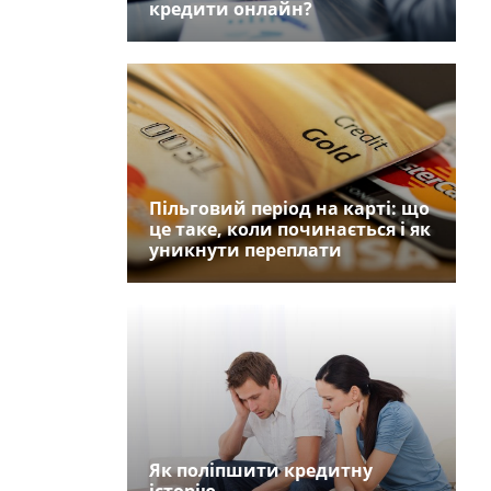
кредити онлайн?
Пільговий період на карті: що
це таке, коли починається і як
уникнути переплати
Як поліпшити кредитну