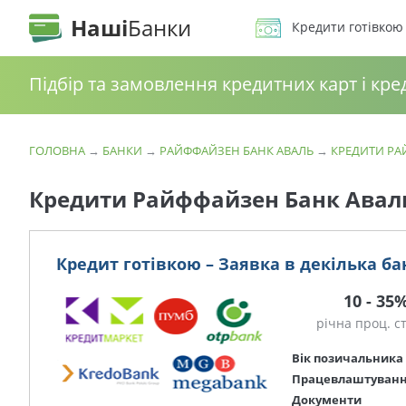
Наші
Банки
Кредити готівкою
Підбір та замовлення кредитних карт і кре
ГОЛОВНА
→
БАНКИ
→
РАЙФФАЙЗЕН БАНК АВАЛЬ
→
КРЕДИТИ РА
Кредити Райффайзен Банк Аваль
Кредит готівкою – Заявка в декілька ба
10 - 35
річна проц. с
Вік позичальника
Працевлаштуван
Документи