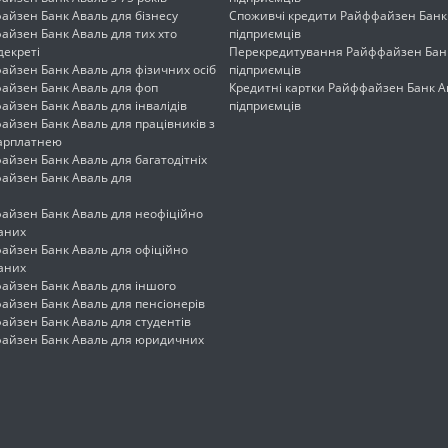
айзен Банк Аваль для бізнесу
Споживчі кредити Райффайзен Банк
айзен Банк Аваль для тих хто
підприємців
декреті
Перекредитування Райффайзен Банк
айзен Банк Аваль для фізичних осіб
підприємців
айзен Банк Аваль для фоп
Кредитні картки Райффайзен Банк А
йзен Банк Аваль для інвалідів
підприємців
айзен Банк Аваль для працівників з
арплатнею
йзен Банк Аваль для багатодітніх
айзен Банк Аваль для
айзен Банк Аваль для неофіційно
аних
айзен Банк Аваль для офіційно
аних
айзен Банк Аваль для іншого
айзен Банк Аваль для пенсіонерів
айзен Банк Аваль для студентів
айзен Банк Аваль для юридичних