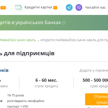
Кредитні картки
Читайте нас
дитів в українських банках
ЙФФАЙЗЕН БАНК АВАЛЬ
→
КРЕДИТИ РАЙФФАЙЗЕН БАНК АВАЛЬ ДЛЯ П
 для підприємців
нків
Додати у порівн
%
6 - 60 мес.
500 - 500 00
тавка
строк кредиту
сума кред
18-75 років
Отрима
ня
розглядають неофіційно
креди
паспорт + ІПН