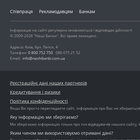
Співпраця
Рекламодавцям
Банкам
Інформація на сайті регулярно оновлюється і відповідає дійсності
© 2009-2026 "Наші Банки". Всі права захищені.
Адреса: Київ, бул. Лепсе, 4
Телефон:
0 800 752 750
080 075 21 52
Email:
info@nashibanki.com.ua
Реєстраційні дані наших партнерів
Кредитування і ризики
Політика конфіденційності
Якщо Ви просто переглядаєте сайт, інформація про Вас не збирається і
Яку інформацію ми зберігаємо?
Ми зберігаємо інформацію тільки про тих відвідувачів нашого сайту, 
Яким чином ми використовуємо отримані дані?