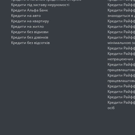
Кредити під заставу нерухомості
Кредити Райфф
Кредити Альфа Банк
Кредити Райфф
Кредити на авто
знаходиться в 
Кредити на квартиру
Кредити Райфф
Кредити на житло
Кредити Райфф
Кредити без відмови
Кредити Райффа
Кредити без дзвінків
Кредити Райфф
Кредити без відсотків
мінімальною з
Кредити Райффа
Кредити Райфф
непрацюючих
Кредити Райфф
працевлаштов
Кредити Райфф
працевлаштов
Кредити Райфф
Кредити Райфф
Кредити Райфф
Кредити Райфф
осіб