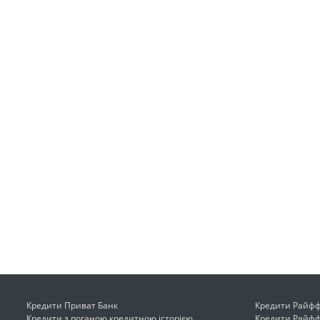
Кредити Приват Банк
Кредити Райффа
Кредити з поганою кредитною історією
Кредити Райффа