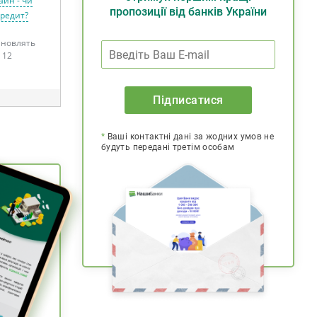
айн - чи
пропозиції від банків України
кредит?
тановлять
 12
Підписатися
*
Ваші контактні дані за жодних умов не
будуть передані третім особам