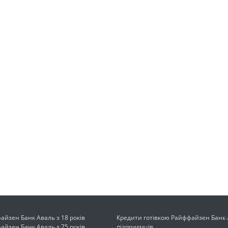
йзен Банк Аваль з 18 років
Кредити готівкою Райффайзен Банк 
йзен Банк Аваль з 75 років
підприємців