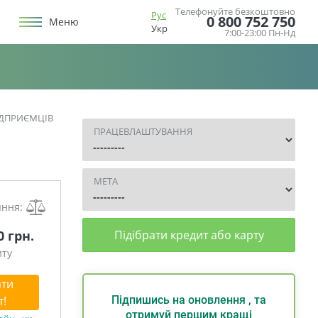
Телефонуйте безкоштовно
Рус
0 800 752 750
Меню
Укр
7:00-23:00 Пн-Нд
ІДПРИЄМЦІВ
ПРАЦЕВЛАШТУВАННЯ
МЕТА
яння:
0 грн.
Підібрати кредит або карту
иту
ти
т!
Підпишись на оновлення , та
отримуй першим кращі