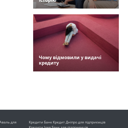
історію
Чому відмовили у видачі
кредиту
Аваль для
Кредити Банк Кредит Дніпро для підприємців
Кредити Ідея Банк для підприємців