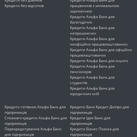
Кредити без дзвінків
Кредити Альфа Банк для
Кредити без відсотків
працівників з мінімальною
зарплатнею
Кредити Альфа Банк для
багатодітніх
Кредити Альфа Банк для
непрацюючих
Кредити Альфа Банк для
неофіційно працевлаштованих
Кредити Альфа Банк для офіційно
працевлаштованих
Кредити Альфа Банк для іншого
Кредити Альфа Банк для
пенсіонерів
Кредити Альфа Банк для
студентів
Кредити Альфа Банк для
юридичних осіб
Кредити готівкою Альфа Банк для
Кредити Банк Кредит Дніпро для
підприємців
підприємців
Споживчі кредити Альфа Банк для
Кредити Ідея Банк для
підприємців
підприємців
Перекредитування Альфа Банк
Кредити Бізнес Позика для
для підприємців
підприємців