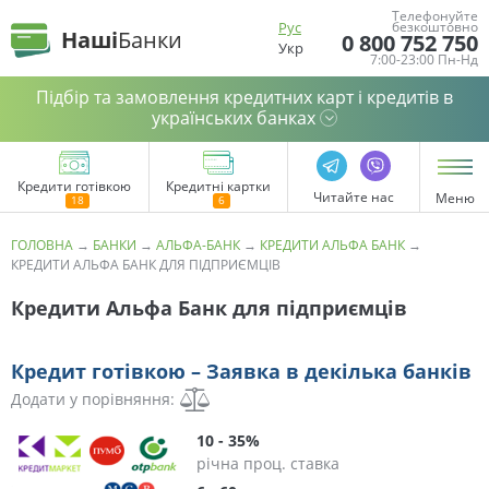
Телефонуйте
Рус
безкоштовно
Наші
Банки
0 800 752 750
Укр
7:00-23:00 Пн-Нд
Підбір та замовлення кредитних карт і кредитів в
українських банках
Кредити готівкою
Кредитні картки
Читайте нас
Меню
ГОЛОВНА
→
БАНКИ
→
АЛЬФА-БАНК
→
КРЕДИТИ АЛЬФА БАНК
→
КРЕДИТИ АЛЬФА БАНК ДЛЯ ПІДПРИЄМЦІВ
Кредити Альфа Банк для підприємців
Кредит готівкою – Заявка в декілька банків
Додати у порівняння:
10 - 35%
річна проц. ставка