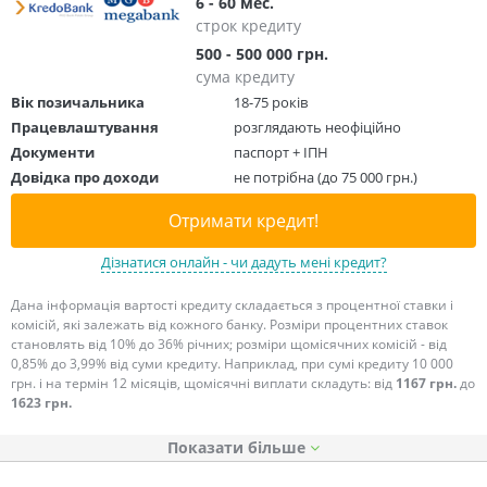
6 - 60 мес.
строк кредиту
500 - 500 000 грн.
сума кредиту
Вік позичальника
18-75 років
Працевлаштування
розглядають неофіційно
Документи
паспорт + ІПН
Довідка про доходи
не потрібна (до 75 000 грн.)
Отримати кредит!
Дізнатися онлайн - чи дадуть мені кредит?
Дана інформація вартості кредиту складається з процентної ставки і
комісій, які залежать від кожного банку. Розміри процентних ставок
становлять від 10% до 36% річних; розміри щомісячних комісій - від
0,85% до 3,99% від суми кредиту. Наприклад, при сумі кредиту 10 000
грн. і на термін 12 місяців, щомісячні виплати складуть: від
1167 грн.
до
1623 грн.
Показати