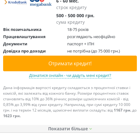
6 - 60 мес.
строк кредиту
500 - 500 000 грн.
сума кредиту
Вік позичальника
18-75 років
Працевлаштування
розглядають неофіційно
Документи
паспорт + ІПН
Довідка про доходи
не потрібна (до 75 000 грн.)
Отримати кредит!
Дізнатися онлайн - чи дадуть мені кредит?
Дана інформація вартості кредиту складається з процентної ставки і
комісій, які залежать від кожного банку. Розміри процентних ставок
становлять від 10% до 36% річних; розміри щомісячних комісій - від
0,85% до 3,99% від суми кредиту. Наприклад, при сумі кредиту 10 000
грн. і на термін 12 місяців, щомісячні виплати складуть: від
1167 грн.
до
1623 грн.
Показати