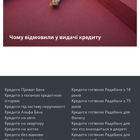
Чому відмовили у видачі кредиту
Кредити Приват Банк
Кредити готівкою Радабанк з 18
Кредити з поганою кредитною
років
історією
Кредити готівкою Радабанк з 75
Кредити під заставу нерухомості
років
Кредити Альфа Банк
Кредити готівкою Радабанк для
Кредити на авто
бізнесу
Кредити на квартиру
Кредити готівкою Радабанк для
Кредити на житло
тих хто знаходиться в декреті
Кредити без відмови
Кредити готівкою Радабанк для