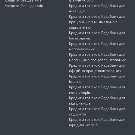
Кредити без дзвінків
фізичних осіб
Кредити без відсотків
Кредити готівкою Радабанк для
інвалідів
Кредити готівкою Радабанк для
працівників з мінімальною
зарплатнею
Кредити готівкою Радабанк для
багатодітніх
Кредити готівкою Радабанк для
непрацюючих
Кредити готівкою Радабанк для
неофіційно працевлаштованих
Кредити готівкою Радабанк для
офіційно працевлаштованих
Кредити готівкою Радабанк для
іншого
Кредити готівкою Радабанк для
пенсіонерів
Кредити готівкою Радабанк для
підприємців
Кредити готівкою Радабанк для
студентів
Кредити готівкою Радабанк для
юридичних осіб