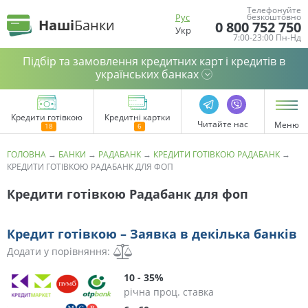
Телефонуйте
Рус
безкоштовно
Наші
Банки
0 800 752 750
Укр
7:00-23:00 Пн-Нд
Підбір та замовлення кредитних карт і кредитів в
українських банках
Кредити готівкою
Кредитні картки
Читайте нас
Меню
ГОЛОВНА
→
БАНКИ
→
РАДАБАНК
→
КРЕДИТИ ГОТІВКОЮ РАДАБАНК
→
КРЕДИТИ ГОТІВКОЮ РАДАБАНК ДЛЯ ФОП
Кредити готівкою Радабанк для фоп
Кредит готівкою – Заявка в декілька банків
Додати у порівняння:
10 - 35%
річна проц. ставка