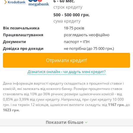
6 - 60 мес.
строк кредиту
500 - 500 000 грн.
сума кредиту
Вік позичальника
18-75 років
Працевлаштування
розглядають неофіційно
Документи
паспорт + ІПН
Довідка про доходи
не потрібна (до 75 000 грн.)
Отримати кредит!
Дізнатися онлайн - чи дадуть мені кредит?
Дана інформація вартості кредиту складається з процентної ставки і
комісій, які залежать від кожного банку. Розміри процентних ставок
становлять від 10% до 36% річних; розміри щомісячних комісій - від
0,85% до 3,99% від суми кредиту. Наприклад, при сумі кредиту 10 000
грн. і на термін 12 місяців, щомісячні виплати складуть: від
1167 грн.
до
1623 грн.
Показати