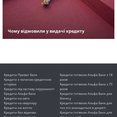
Чому відмовили у видачі кредиту
Кредити Приват Банк
Кредити готівкою Альфа Банк з 18
Кредити з поганою кредитною
років
історією
Кредити готівкою Альфа Банк з 75
Кредити під заставу нерухомості
років
Кредити Альфа Банк
Кредити готівкою Альфа Банк для
Кредити на авто
бізнесу
Кредити на квартиру
Кредити готівкою Альфа Банк для
Кредити на житло
тих хто знаходиться в декреті
Кредити без відмови
Кредити готівкою Альфа Банк для