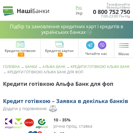
Телефонуйте
Рус
безкоштовно
Наші
Банки
0 800 752 750
Укр
7:00-23:00 Пн-Нд
Підбір та замовлення кредитних карт і кредитів в
українських банках
Кредити готівкою
Кредитні картки
Читайте нас
Меню
ГОЛОВНА
→
БАНКИ
→
АЛЬФА-БАНК
→
КРЕДИТИ ГОТІВКОЮ АЛЬФА БАНК
→
КРЕДИТИ ГОТІВКОЮ АЛЬФА БАНК ДЛЯ ФОП
Кредити готівкою Альфа Банк для фоп
Кредит готівкою – Заявка в декілька банків
Додати у порівняння:
10 - 35%
річна проц. ставка