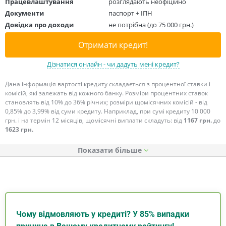
Працевлаштування
розглядають неофіційно
Документи
паспорт + ІПН
Довідка про доходи
не потрібна (до 75 000 грн.)
Отримати кредит!
Дізнатися онлайн - чи дадуть мені кредит?
Дана інформація вартості кредиту складається з процентної ставки і
комісій, які залежать від кожного банку. Розміри процентних ставок
становлять від 10% до 36% річних; розміри щомісячних комісій - від
0,85% до 3,99% від суми кредиту. Наприклад, при сумі кредиту 10 000
грн. і на термін 12 місяців, щомісячні виплати складуть: від
1167 грн.
до
1623 грн.
Показати
Чому відмовляють у кредиті? У 85% випадки