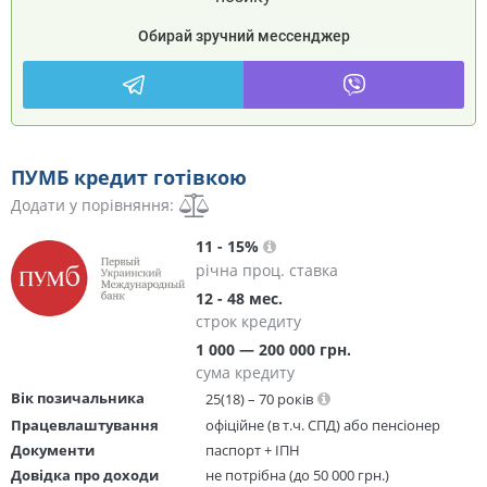
Обирай зручний мессенджер
ПУМБ кредит готівкою
Додати у порівняння:
11 - 15%
річна проц. ставка
12 - 48 мес.
строк кредиту
1 000 — 200 000 грн.
сума кредиту
Вік позичальника
25(18) – 70 років
Працевлаштування
офіційне (в т.ч. СПД) або пенсіонер
Документи
паспорт + ІПН
Довідка про доходи
не потрібна (до 50 000 грн.)