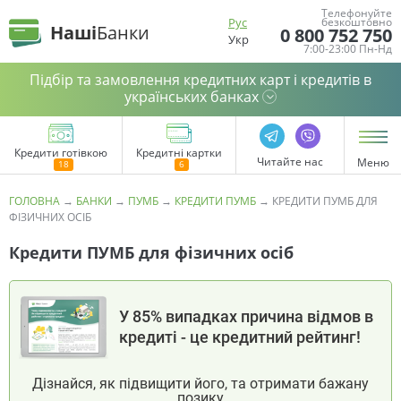
Телефонуйте
Рус
безкоштовно
Наші
Банки
0 800 752 750
Укр
7:00-23:00 Пн-Нд
Підбір та замовлення кредитних карт і кредитів в
українських банках
Кредити готівкою
Кредитні картки
Читайте нас
Меню
ГОЛОВНА
→
БАНКИ
→
ПУМБ
→
КРЕДИТИ ПУМБ
→
КРЕДИТИ ПУМБ ДЛЯ
ФІЗИЧНИХ ОСІБ
Кредити ПУМБ для фізичних осіб
У 85% випадках причина відмов в
кредиті - це кредитний рейтинг!
Дізнайся, як підвищити його, та отримати бажану
позику