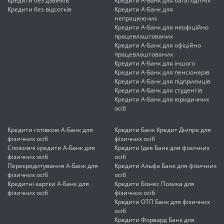
Кредити без дзвінків
Кредити А-Банк для багатодітніх
Кредити без відсотків
Кредити А-Банк для
непрацюючих
Кредити А-Банк для неофіційно
працевлаштованих
Кредити А-Банк для офіційно
працевлаштованих
Кредити А-Банк для іншого
Кредити А-Банк для пенсіонерів
Кредити А-Банк для підприємців
Кредити А-Банк для студентів
Кредити А-Банк для юридичних
осіб
Кредити готівкою А-Банк для
Кредити Банк Кредит Дніпро для
фізичних осіб
фізичних осіб
Споживчі кредити А-Банк для
Кредити Ідея Банк для фізичних
фізичних осіб
осіб
Перекредитування А-Банк для
Кредити Альфа Банк для фізичних
фізичних осіб
осіб
Кредитні картки А-Банк для
Кредити Бізнес Позика для
фізичних осіб
фізичних осіб
Кредити ОТП Банк для фізичних
осіб
Кредити Форвард Банк для