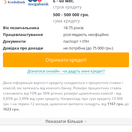
6 - 60 мес.
строк кредиту
500 - 500 000 грн.
сума кредиту
Вік позичальника
18-75 років
Працевлаштування
розглядають неофіційно
Документи
паспорт + ІПН
Довідка про доходи
не потрібна (до 75 000 грн.)
Отримати кредит!
Дізнатися онлайн - чи дадуть мені кредит?
Дана інформація вартості кредиту складається з процентної ставки і
комісій, які залежать від кожного банку. Розміри процентних ставок
становлять від 10% до 36% річних; розміри щомісячних комісій - від
0,85% до 3,99% від суми кредиту. Наприклад, при сумі кредиту 10 000
грн. і на термін 12 місяців, щомісячні виплати складуть: від
1167 грн.
до
1623 грн.
Показати