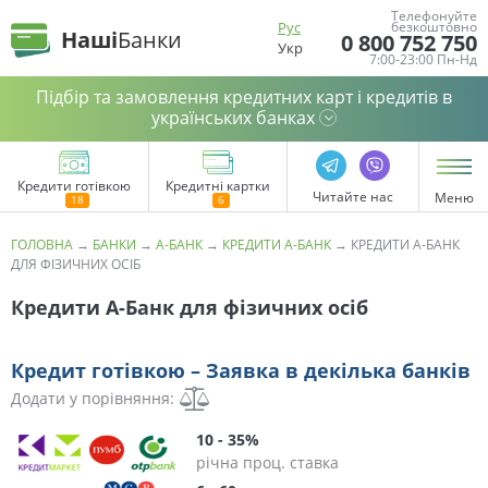
Телефонуйте
Рус
безкоштовно
Наші
Банки
0 800 752 750
Укр
7:00-23:00 Пн-Нд
Підбір та замовлення кредитних карт і кредитів в
українських банках
Кредити готівкою
Кредитні картки
Читайте нас
Меню
ГОЛОВНА
→
БАНКИ
→
А-БАНК
→
КРЕДИТИ А-БАНК
→
КРЕДИТИ А-БАНК
ДЛЯ ФІЗИЧНИХ ОСІБ
Кредити А-Банк для фізичних осіб
Кредит готівкою – Заявка в декілька банків
Додати у порівняння:
10 - 35%
річна проц. ставка