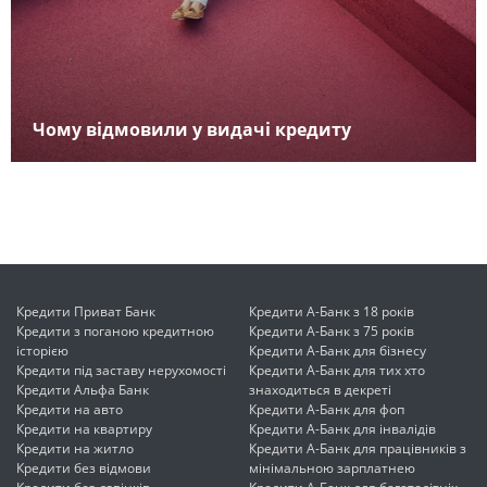
Чому відмовили у видачі кредиту
Кредити Приват Банк
Кредити А-Банк з 18 років
Кредити з поганою кредитною
Кредити А-Банк з 75 років
історією
Кредити А-Банк для бізнесу
Кредити під заставу нерухомості
Кредити А-Банк для тих хто
Кредити Альфа Банк
знаходиться в декреті
Кредити на авто
Кредити А-Банк для фоп
Кредити на квартиру
Кредити А-Банк для інвалідів
Кредити на житло
Кредити А-Банк для працівників з
Кредити без відмови
мінімальною зарплатнею