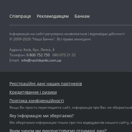
Співпраця
Рекламодавцям
Банкам
Інформація на сайті регулярно оновлюється і відповідає дійсності
© 2009-2026 "Наші Банки". Всі права захищені.
Адреса: Київ, бул. Лепсе, 4
Телефон:
0 800 752 750
080 075 21 52
Email:
info@nashibanki.com.ua
Реєстраційні дані наших партнерів
Кредитування і ризики
Політика конфіденційності
Якщо Ви просто переглядаєте сайт, інформація про Вас не збирається і
Яку інформацію ми зберігаємо?
Ми зберігаємо інформацію тільки про тих відвідувачів нашого сайту, 
Яким чином ми використовуємо отримані дані?