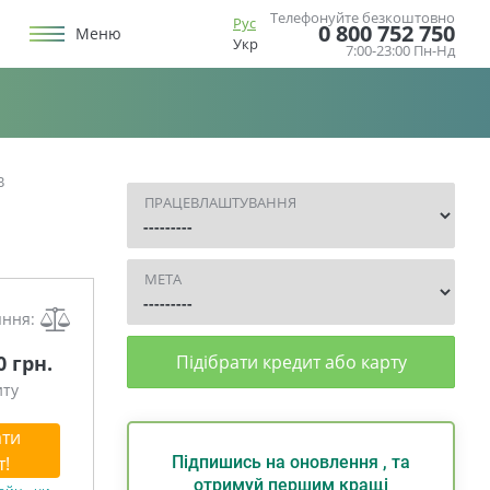
Телефонуйте безкоштовно
Рус
0 800 752 750
Меню
Укр
7:00-23:00 Пн-Нд
В
ПРАЦЕВЛАШТУВАННЯ
МЕТА
яння:
0 грн.
Підібрати кредит або карту
иту
ти
т!
Підпишись на оновлення , та
отримуй першим кращі