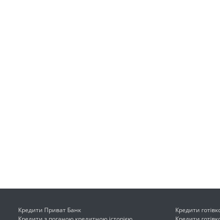
Кредити Приват Банк
Кредити готівк
Кредити з поганою кредитною історією
Кредити готівк