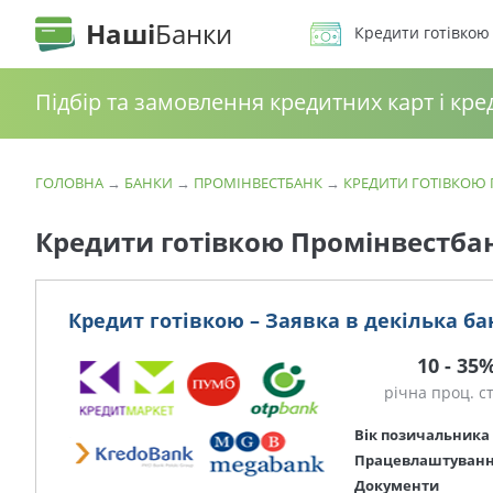
Наші
Банки
Кредити готівкою
Підбір та замовлення кредитних карт і кре
ГОЛОВНА
→
БАНКИ
→
ПРОМІНВЕСТБАНК
→
КРЕДИТИ ГОТІВКОЮ
Кредити готівкою Промінвестбан
Кредит готівкою – Заявка в декілька ба
10 - 35
річна проц. с
Вік позичальника
Працевлаштуван
Документи