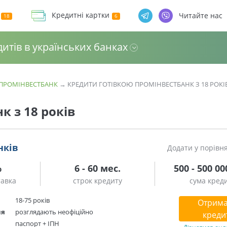
Кредитні картки
Читайте нас
дитів в українських банках
 ПРОМІНВЕСТБАНК
→
КРЕДИТИ ГОТІВКОЮ ПРОМІНВЕСТБАНК З 18 РОКІ
к з 18 років
нків
Додати у порівн
%
6 - 60 мес.
500 - 500 00
тавка
строк кредиту
сума кред
18-75 років
Отрима
ня
розглядають неофіційно
креди
паспорт + ІПН