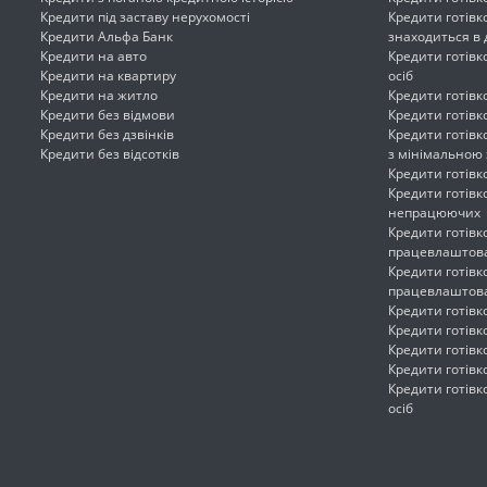
Кредити під заставу нерухомості
Кредити готівк
Кредити Альфа Банк
знаходиться в 
Кредити на авто
Кредити готівк
Кредити на квартиру
осіб
Кредити на житло
Кредити готів
Кредити без відмови
Кредити готівк
Кредити без дзвінків
Кредити готівк
Кредити без відсотків
з мінімальною
Кредити готівк
Кредити готів
непрацюючих
Кредити готівк
працевлаштов
Кредити готівк
працевлаштов
Кредити готівк
Кредити готівк
Кредити готівк
Кредити готівк
Кредити готів
осіб