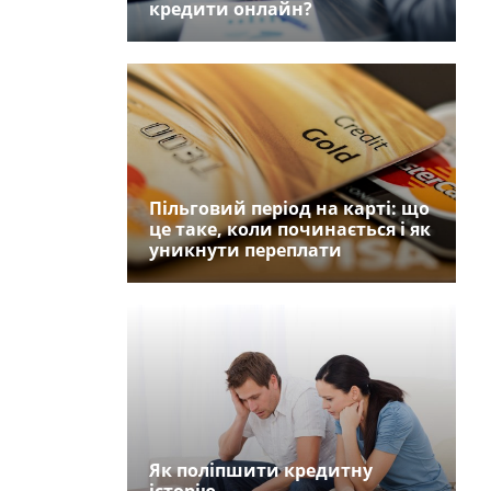
кредити онлайн?
Пільговий період на карті: що
це таке, коли починається і як
уникнути переплати
Як поліпшити кредитну