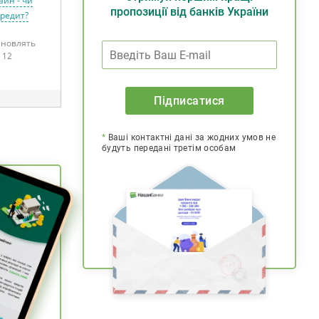
айн - чи
пропозиції від банків України
кредит?
тановлять
 12
Підписатися
*
Ваші контактні дані за жодних умов не
будуть передані третім особам