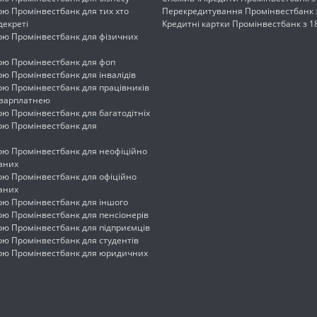
ою Промінвестбанк для тих хто
Перекредитування Промінвестбанк з
декреті
Кредитні картки Промінвестбанк з 18
ою Промінвестбанк для фізичних
кою Промінвестбанк для фоп
ою Промінвестбанк для інвалідів
ою Промінвестбанк для працівників
 зарплатнею
ою Промінвестбанк для багатодітніх
кою Промінвестбанк для
ою Промінвестбанк для неофіційно
аних
ою Промінвестбанк для офіційно
аних
ою Промінвестбанк для іншого
ою Промінвестбанк для пенсіонерів
ою Промінвестбанк для підприємців
ою Промінвестбанк для студентів
кою Промінвестбанк для юридичних