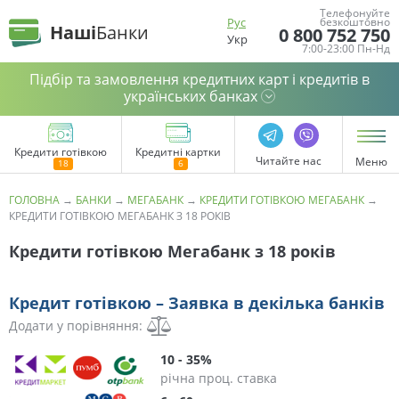
Телефонуйте
Рус
безкоштовно
Наші
Банки
0 800 752 750
Укр
7:00-23:00 Пн-Нд
Підбір та замовлення кредитних карт і кредитів в
українських банках
Кредити готівкою
Кредитні картки
Читайте нас
Меню
ГОЛОВНА
→
БАНКИ
→
МЕГАБАНК
→
КРЕДИТИ ГОТІВКОЮ МЕГАБАНК
→
КРЕДИТИ ГОТІВКОЮ МЕГАБАНК З 18 РОКІВ
Кредити готівкою Мегабанк з 18 років
Кредит готівкою – Заявка в декілька банків
Додати у порівняння:
10 - 35%
річна проц. ставка