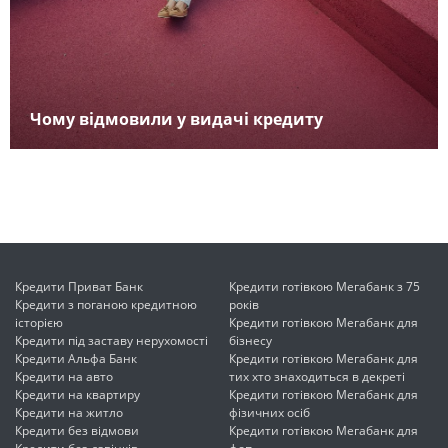
Чому відмовили у видачі кредиту
Кредити Приват Банк
Кредити готівкою Мегабанк з 75
Кредити з поганою кредитною
років
історією
Кредити готівкою Мегабанк для
Кредити під заставу нерухомості
бізнесу
Кредити Альфа Банк
Кредити готівкою Мегабанк для
Кредити на авто
тих хто знаходиться в декреті
Кредити на квартиру
Кредити готівкою Мегабанк для
Кредити на житло
фізичних осіб
Кредити без відмови
Кредити готівкою Мегабанк для