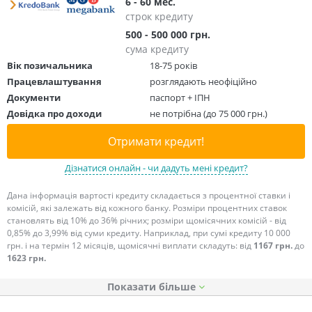
6 - 60 мес.
строк кредиту
500 - 500 000 грн.
сума кредиту
Вік позичальника
18-75 років
Працевлаштування
розглядають неофіційно
Документи
паспорт + ІПН
Довідка про доходи
не потрібна (до 75 000 грн.)
Отримати кредит!
Дізнатися онлайн - чи дадуть мені кредит?
Дана інформація вартості кредиту складається з процентної ставки і
комісій, які залежать від кожного банку. Розміри процентних ставок
становлять від 10% до 36% річних; розміри щомісячних комісій - від
0,85% до 3,99% від суми кредиту. Наприклад, при сумі кредиту 10 000
грн. і на термін 12 місяців, щомісячні виплати складуть: від
1167 грн.
до
1623 грн.
Показати