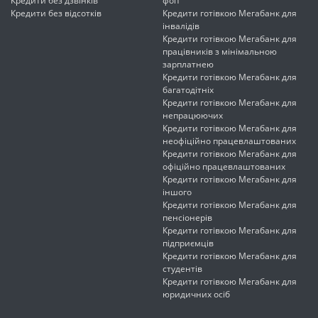
Кредити без дзвінків
фоп
Кредити без відсотків
Кредити готівкою Мегабанк для
інвалідів
Кредити готівкою Мегабанк для
працівників з мінімальною
зарплатнею
Кредити готівкою Мегабанк для
багатодітніх
Кредити готівкою Мегабанк для
непрацюючих
Кредити готівкою Мегабанк для
неофіційно працевлаштованих
Кредити готівкою Мегабанк для
офіційно працевлаштованих
Кредити готівкою Мегабанк для
іншого
Кредити готівкою Мегабанк для
пенсіонерів
Кредити готівкою Мегабанк для
підприємців
Кредити готівкою Мегабанк для
студентів
Кредити готівкою Мегабанк для
юридичних осіб