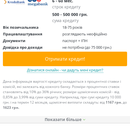
6 - 60 мес.
строк кредиту
500 - 500 000 грн.
сума кредиту
Вік позичальника
18-75 років
Працевлаштування
розглядають неофіційно
Документи
паспорт + ІПН
Довідка про доходи
не потрібна (до 75 000 грн.)
Отримати кредит!
Дізнатися онлайн - чи дадуть мені кредит?
Дана інформація вартості кредиту складається з процентної ставки і
комісій, які залежать від кожного банку. Розміри процентних ставок
становлять від 10% до 36% річних; розміри щомісячних комісій - від
0,85% до 3,99% від суми кредиту. Наприклад, при сумі кредиту 10 000
грн. і на термін 12 місяців, щомісячні виплати складуть: від
1167 грн.
до
1623 грн.
Показати