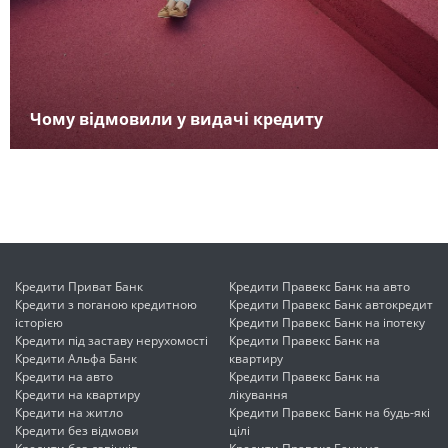
Чому відмовили у видачі кредиту
Кредити Приват Банк
Кредити Правекс Банк на авто
Кредити з поганою кредитною
Кредити Правекс Банк автокредит
історією
Кредити Правекс Банк на іпотеку
Кредити під заставу нерухомості
Кредити Правекс Банк на
Кредити Альфа Банк
квартиру
Кредити на авто
Кредити Правекс Банк на
Кредити на квартиру
лікування
Кредити на житло
Кредити Правекс Банк на будь-які
Кредити без відмови
цілі