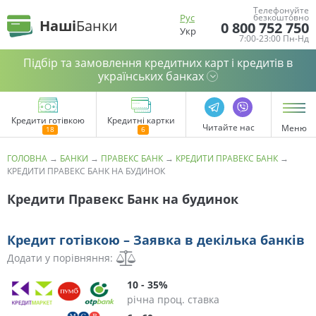
Телефонуйте
Рус
безкоштовно
Наші
Банки
0 800 752 750
Укр
7:00-23:00 Пн-Нд
Підбір та замовлення кредитних карт і кредитів в
українських банках
Кредити готівкою
Кредитні картки
Читайте нас
Меню
ГОЛОВНА
→
БАНКИ
→
ПРАВЕКС БАНК
→
КРЕДИТИ ПРАВЕКС БАНК
→
КРЕДИТИ ПРАВЕКС БАНК НА БУДИНОК
Кредити Правекс Банк на будинок
Кредит готівкою – Заявка в декілька банків
Додати у порівняння:
10 - 35%
річна проц. ставка