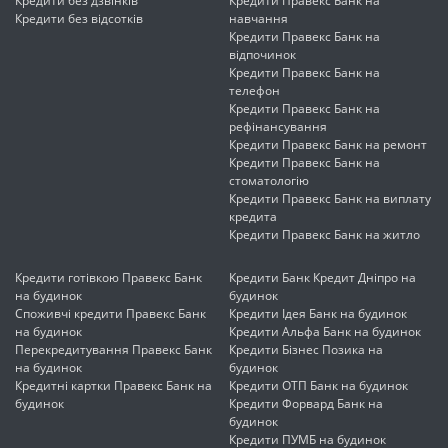
Кредити без дзвінків
Кредити Правекс Банк на
Кредити без відсотків
навчання
Кредити Правекс Банк на
відпочинок
Кредити Правекс Банк на
телефон
Кредити Правекс Банк на
рефінансування
Кредити Правекс Банк на ремонт
Кредити Правекс Банк на
стоматологію
Кредити Правекс Банк на виплату
кредита
Кредити Правекс Банк на житло
Кредити готівкою Правекс Банк
Кредити Банк Кредит Дніпро на
на будинок
будинок
Споживчі кредити Правекс Банк
Кредити Ідея Банк на будинок
на будинок
Кредити Альфа Банк на будинок
Перекредитування Правекс Банк
Кредити Бізнес Позика на
на будинок
будинок
Кредитні картки Правекс Банк на
Кредити ОТП Банк на будинок
будинок
Кредити Форвард Банк на
будинок
Кредити ПУМБ на будинок