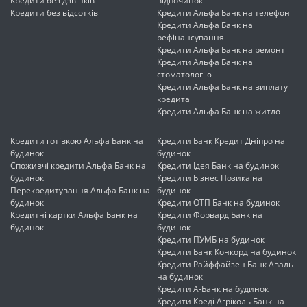
Кредити без дзвінків
відпочинок
Кредити без відсотків
Кредити Альфа Банк на телефон
Кредити Альфа Банк на
рефінансування
Кредити Альфа Банк на ремонт
Кредити Альфа Банк на
стоматологію
Кредити Альфа Банк на виплату
кредита
Кредити Альфа Банк на житло
Кредити готівкою Альфа Банк на
Кредити Банк Кредит Дніпро на
будинок
будинок
Споживчі кредити Альфа Банк на
Кредити Ідея Банк на будинок
будинок
Кредити Бізнес Позика на
Перекредитування Альфа Банк на
будинок
будинок
Кредити ОТП Банк на будинок
Кредитні картки Альфа Банк на
Кредити Форвард Банк на
будинок
будинок
Кредити ПУМБ на будинок
Кредити Банк Конкорд на будинок
Кредити Райффайзен Банк Аваль
на будинок
Кредити А-Банк на будинок
Кредити Креді Агріколь Банк на