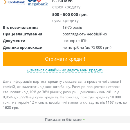
6 - 60 мес.
строк кредиту
500 - 500 000 грн.
сума кредиту
Вік позичальника
18-75 років
Працевлаштування
розглядають неофіційно
Документи
паспорт + ІПН
Довідка про доходи
не потрібна (до 75 000 грн.)
Отримати кредит!
Дізнатися онлайн - чи дадуть мені кредит?
Дана інформація вартості кредиту складається з процентної ставки і
комісій, які залежать від кожного банку. Розміри процентних ставок
становлять від 10% до 36% річних; розміри щомісячних комісій - від
0,85% до 3,99% від суми кредиту. Наприклад, при сумі кредиту 10 000
грн. і на термін 12 місяців, щомісячні виплати складуть: від
1167 грн.
до
1623 грн.
Показати