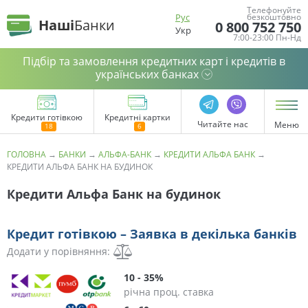
Телефонуйте
Рус
безкоштовно
Наші
Банки
0 800 752 750
Укр
7:00-23:00 Пн-Нд
Підбір та замовлення кредитних карт і кредитів в
українських банках
Кредити готівкою
Кредитні картки
Читайте нас
Меню
ГОЛОВНА
→
БАНКИ
→
АЛЬФА-БАНК
→
КРЕДИТИ АЛЬФА БАНК
→
КРЕДИТИ АЛЬФА БАНК НА БУДИНОК
Кредити Альфа Банк на будинок
Кредит готівкою – Заявка в декілька банків
Додати у порівняння:
10 - 35%
річна проц. ставка