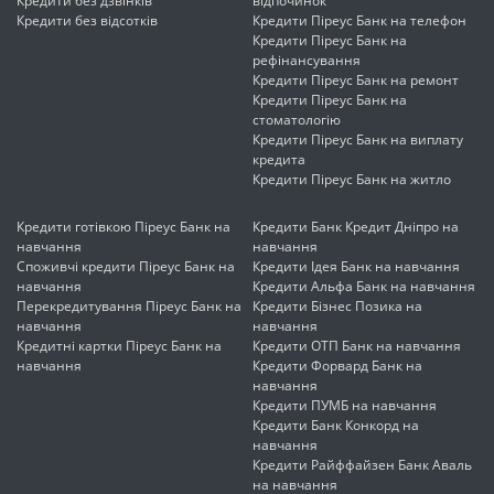
Кредити без дзвінків
відпочинок
Кредити без відсотків
Кредити Піреус Банк на телефон
Кредити Піреус Банк на
рефінансування
Кредити Піреус Банк на ремонт
Кредити Піреус Банк на
стоматологію
Кредити Піреус Банк на виплату
кредита
Кредити Піреус Банк на житло
Кредити готівкою Піреус Банк на
Кредити Банк Кредит Дніпро на
навчання
навчання
Споживчі кредити Піреус Банк на
Кредити Ідея Банк на навчання
навчання
Кредити Альфа Банк на навчання
Перекредитування Піреус Банк на
Кредити Бізнес Позика на
навчання
навчання
Кредитні картки Піреус Банк на
Кредити ОТП Банк на навчання
навчання
Кредити Форвард Банк на
навчання
Кредити ПУМБ на навчання
Кредити Банк Конкорд на
навчання
Кредити Райффайзен Банк Аваль
на навчання