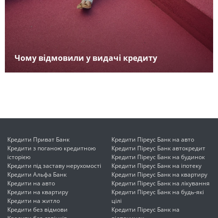
Чому відмовили у видачі кредиту
Кредити Приват Банк
Кредити Піреус Банк на авто
Кредити з поганою кредитною
Кредити Піреус Банк автокредит
історією
Кредити Піреус Банк на будинок
Кредити під заставу нерухомості
Кредити Піреус Банк на іпотеку
Кредити Альфа Банк
Кредити Піреус Банк на квартиру
Кредити на авто
Кредити Піреус Банк на лікування
Кредити на квартиру
Кредити Піреус Банк на будь-які
Кредити на житло
цілі
Кредити без відмови
Кредити Піреус Банк на