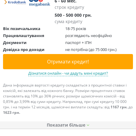
6 - 60 мес.
строк кредиту
500 - 500 000 грн.
сума кредиту
Вік позичальника
18-75 років
Працевлаштування
розглядають неофіційно
Документи
паспорт + ІПН
Довідка про доходи
не потрібна (до 75 000 грн.)
Отримати кредит!
Дізнатися онлайн - чи дадуть мені кредит?
Дана інформація вартості кредиту складається з процентної ставки і
комісій, які залежать від кожного банку. Розміри процентних ставок
становлять від 10% до 36% річних; розміри щомісячних комісій - від
0,85% до 3,99% від суми кредиту. Наприклад, при сумі кредиту 10 000
грн. і на термін 12 місяців, щомісячні виплати складуть: від
1167 грн.
до
1623 грн.
Показати