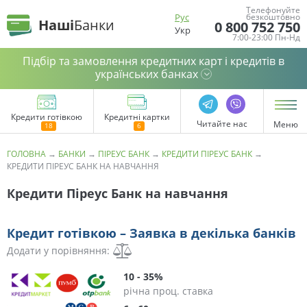
Телефонуйте
Рус
безкоштовно
Наші
Банки
0 800 752 750
Укр
7:00-23:00 Пн-Нд
Підбір та замовлення кредитних карт і кредитів в
українських банках
Кредити готівкою
Кредитні картки
Читайте нас
Меню
ГОЛОВНА
→
БАНКИ
→
ПІРЕУС БАНК
→
КРЕДИТИ ПІРЕУС БАНК
→
КРЕДИТИ ПІРЕУС БАНК НА НАВЧАННЯ
Кредити Піреус Банк на навчання
Кредит готівкою – Заявка в декілька банків
Додати у порівняння:
10 - 35%
річна проц. ставка