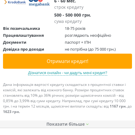
6 - 60 мес.
строк кредиту
500 - 500 000 грн.
сума кредиту
Вік позичальника
18-75 років
Працевлаштування
розглядають неофіційно
Документи
паспорт + ІПН
Довідка про доходи
не потрібна (до 75 000 грн.)
Отримати кредит!
Дізнатися онлайн - чи дадуть мені кредит?
Дана інформація вартості кредиту складається з процентної ставки і
комісій, які залежать від кожного банку. Розміри процентних ставок
становлять від 10% до 36% річних; розміри щомісячних комісій - від
0,85% до 3,99% від суми кредиту. Наприклад, при сумі кредиту 10 000
грн. і на термін 12 місяців, щомісячні виплати складуть: від
1167 грн.
до
1623 грн.
Показати