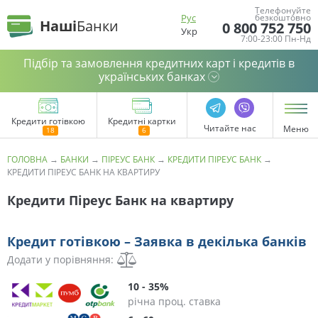
Телефонуйте
Рус
безкоштовно
Наші
Банки
0 800 752 750
Укр
7:00-23:00 Пн-Нд
Підбір та замовлення кредитних карт і кредитів в
українських банках
Кредити готівкою
Кредитні картки
Читайте нас
Меню
ГОЛОВНА
→
БАНКИ
→
ПІРЕУС БАНК
→
КРЕДИТИ ПІРЕУС БАНК
→
КРЕДИТИ ПІРЕУС БАНК НА КВАРТИРУ
Кредити Піреус Банк на квартиру
Кредит готівкою – Заявка в декілька банків
Додати у порівняння:
10 - 35%
річна проц. ставка