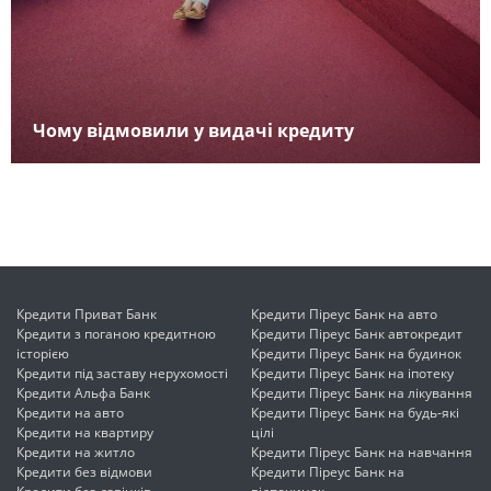
Чому відмовили у видачі кредиту
Кредити Приват Банк
Кредити Піреус Банк на авто
Кредити з поганою кредитною
Кредити Піреус Банк автокредит
історією
Кредити Піреус Банк на будинок
Кредити під заставу нерухомості
Кредити Піреус Банк на іпотеку
Кредити Альфа Банк
Кредити Піреус Банк на лікування
Кредити на авто
Кредити Піреус Банк на будь-які
Кредити на квартиру
цілі
Кредити на житло
Кредити Піреус Банк на навчання
Кредити без відмови
Кредити Піреус Банк на