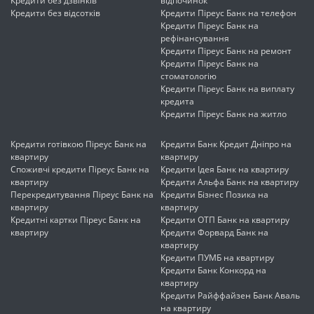
Кредити без дзвінків
відпочинок
Кредити без відсотків
Кредити Піреус Банк на телефон
Кредити Піреус Банк на
рефінансування
Кредити Піреус Банк на ремонт
Кредити Піреус Банк на
стоматологію
Кредити Піреус Банк на виплату
кредита
Кредити Піреус Банк на житло
Кредити готівкою Піреус Банк на
Кредити Банк Кредит Дніпро на
квартиру
квартиру
Споживчі кредити Піреус Банк на
Кредити Ідея Банк на квартиру
квартиру
Кредити Альфа Банк на квартиру
Перекредитування Піреус Банк на
Кредити Бізнес Позика на
квартиру
квартиру
Кредитні картки Піреус Банк на
Кредити ОТП Банк на квартиру
квартиру
Кредити Форвард Банк на
квартиру
Кредити ПУМБ на квартиру
Кредити Банк Конкорд на
квартиру
Кредити Райффайзен Банк Аваль
на квартиру