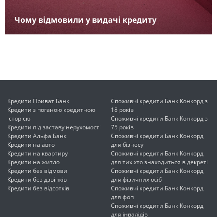
Чому відмовили у видачі кредиту
Кредити Приват Банк
Споживчі кредити Банк Конкорд з
Кредити з поганою кредитною
18 років
історією
Споживчі кредити Банк Конкорд з
Кредити під заставу нерухомості
75 років
Кредити Альфа Банк
Споживчі кредити Банк Конкорд
Кредити на авто
для бізнесу
Кредити на квартиру
Споживчі кредити Банк Конкорд
Кредити на житло
для тих хто знаходиться в декреті
Кредити без відмови
Споживчі кредити Банк Конкорд
Кредити без дзвінків
для фізичних осіб
Кредити без відсотків
Споживчі кредити Банк Конкорд
для фоп
Споживчі кредити Банк Конкорд
для інвалідів