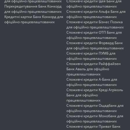
для офіційно працевлаштованих
Споживчі кредити Ідея Банк для
Перекредитування Банк Конкорд
офіційно працевлаштованих
для офіційно працевлаштованих
Споживчі кредити Альфа Банк для
Кредитні картки Банк Конкорд для
офіційно працевлаштованих
офіційно працевлаштованих
Споживчі кредити Бізнес Позика
для офіційно працевлаштованих
Споживчі кредити ОТП Банк для
офіційно працевлаштованих
Споживчі кредити Форвард Банк
для офіційно працевлаштованих
Споживчі кредити ПУМБ для
офіційно працевлаштованих
Споживчі кредити Райффайзен
Банк Аваль для офіційно
працевлаштованих
Споживчі кредити А-Банк для
офіційно працевлаштованих
Споживчі кредити Креді Агріколь
Банк для офіційно
працевлаштованих
Споживчі кредити Ощадбанк для
офіційно працевлаштованих
Споживчі кредити Монобанк для
офіційно працевлаштованих
Споживчі кредити Приват Банк