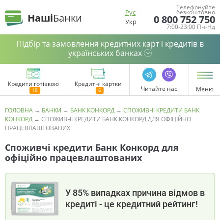
Телефонуйте
Рус
безкоштовно
Наші
Банки
0 800 752 750
Укр
7:00-23:00 Пн-Нд
Підбір та замовлення кредитних карт і кредитів в
українських банках
Кредити готівкою
Кредитні картки
Читайте нас
Меню
ГОЛОВНА
→
БАНКИ
→
БАНК КОНКОРД
→
СПОЖИВЧІ КРЕДИТИ БАНК
КОНКОРД
→
СПОЖИВЧІ КРЕДИТИ БАНК КОНКОРД ДЛЯ ОФІЦІЙНО
ПРАЦЕВЛАШТОВАНИХ
Споживчі кредити Банк Конкорд для
офіційно працевлаштованих
У 85% випадках причина відмов в
кредиті - це кредитний рейтинг!