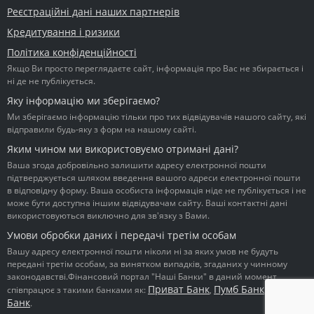
Реєстраційні дані наших партнерів
Кредитування і ризики
Політика конфіденційності
Якщо Ви просто переглядаєте сайт, інформація про Вас не збирається і
ні де не публікується.
Яку інформацію ми зберігаємо?
Ми зберігаємо інформацію тільки про тих відвідувачів нашого сайту, які
відправили будь-яку з форм на нашому сайті.
Яким чином ми використовуємо отримані дані?
Ваша згода добровільно залишити адресу електронної пошти
підтверджується шляхом введення вашого адреси електронної пошти
в відповідну форму. Ваша особиста інформація ніде не публікується і не
може бути доступна іншим відвідувачам сайту. Ваші контактні дані
використовуються виключно для зв'язку з Вами.
Умови обробки даних і передачі третім особам
Вашу адресу електронної пошти ніколи ні за яких умов не будуть
передані третім особам, за винятком випадків, згаданих у чинному
законодавстві.Фінансовий портал "Наші Банки" в даний момент
Приват Банк
Пумб Банк
Ідея
співпрацює з такими банками як:
,
,
Банк
.