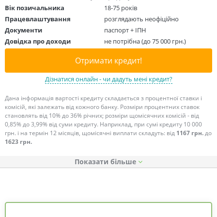
Вік позичальника
18-75 років
Працевлаштування
розглядають неофіційно
Документи
паспорт + ІПН
Довідка про доходи
не потрібна (до 75 000 грн.)
Отримати кредит!
Дізнатися онлайн - чи дадуть мені кредит?
Дана інформація вартості кредиту складається з процентної ставки і
комісій, які залежать від кожного банку. Розміри процентних ставок
становлять від 10% до 36% річних; розміри щомісячних комісій - від
0,85% до 3,99% від суми кредиту. Наприклад, при сумі кредиту 10 000
грн. і на термін 12 місяців, щомісячні виплати складуть: від
1167 грн.
до
1623 грн.
Показати