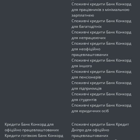
Споживчі кредити Банк Конкорд
для працівників з мінімальною
зарплатнею
Споживчі кредити Банк Конкорд
для багатодітніх
Споживчі кредити Банк Конкорд
для непрацюючих
Споживчі кредити Банк Конкорд
для неофіційно
працевлаштованих
Споживчі кредити Банк Конкорд
для іншого
Споживчі кредити Банк Конкорд
для пенсіонерів
Споживчі кредити Банк Конкорд
для підприємців
Споживчі кредити Банк Конкорд
для студентів
Споживчі кредити Банк Конкорд
для юридичних осіб
Кредити Банк Конкорд для
Споживчі кредити Банк Кредит
офіційно працевлаштованих
Дніпро для офіційно
Кредити готівкою Банк Конкорд
працевлаштованих