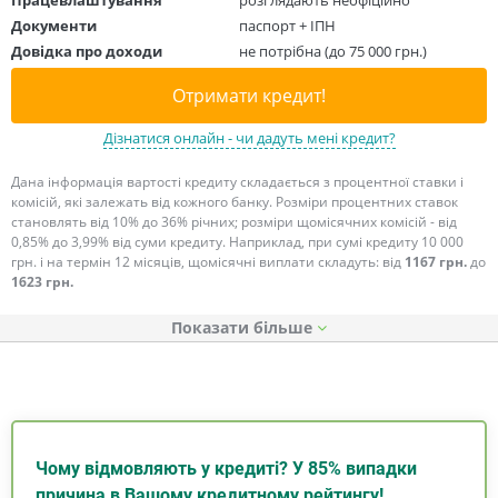
Документи
паспорт + ІПН
Довідка про доходи
не потрібна (до 75 000 грн.)
Отримати кредит!
Дізнатися онлайн - чи дадуть мені кредит?
Дана інформація вартості кредиту складається з процентної ставки і
комісій, які залежать від кожного банку. Розміри процентних ставок
становлять від 10% до 36% річних; розміри щомісячних комісій - від
0,85% до 3,99% від суми кредиту. Наприклад, при сумі кредиту 10 000
грн. і на термін 12 місяців, щомісячні виплати складуть: від
1167 грн.
до
1623 грн.
Показати
Чому відмовляють у кредиті? У 85% випадки
причина в Вашому кредитному рейтингу!