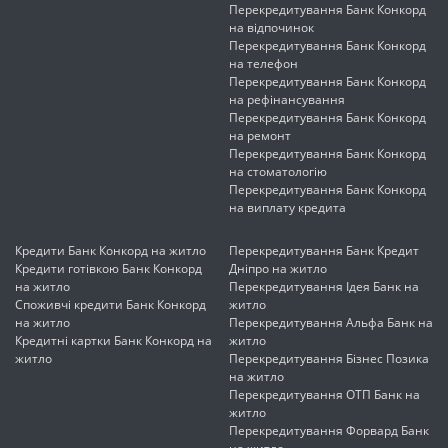
Перекредитування Банк Конкорд
на відпочинок
Перекредитування Банк Конкорд
на телефон
Перекредитування Банк Конкорд
на рефінансування
Перекредитування Банк Конкорд
на ремонт
Перекредитування Банк Конкорд
на стоматологію
Перекредитування Банк Конкорд
на виплату кредита
Кредити Банк Конкорд на житло
Перекредитування Банк Кредит
Кредити готівкою Банк Конкорд
Дніпро на житло
на житло
Перекредитування Ідея Банк на
Споживчі кредити Банк Конкорд
житло
на житло
Перекредитування Альфа Банк на
Кредитні картки Банк Конкорд на
житло
житло
Перекредитування Бізнес Позика
на житло
Перекредитування ОТП Банк на
житло
Перекредитування Форвард Банк