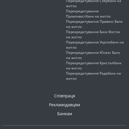
Перекредитування Сбербанк на
житло
Перекредитування
Промінвестбанк на житло
Перекредитування Правекс Банк
на житло
Перекредитування Банк Восток
на житло
Перекредитування Укргазбанк на
житло
Перекредитування Юнекс Банк
на житло
Перекредитування Кристалбанк
на житло
Перекредитування Радабанк на
житло
Співпраця
Рекламодавцям
Банкам