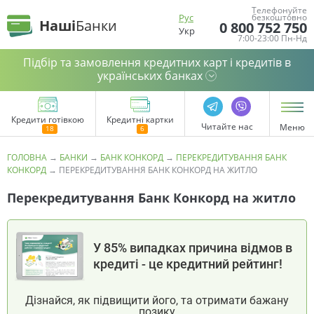
Телефонуйте
Рус
безкоштовно
Наші
Банки
0 800 752 750
Укр
7:00-23:00 Пн-Нд
Підбір та замовлення кредитних карт і кредитів в
українських банках
Кредити готівкою
Кредитні картки
Читайте нас
Меню
ГОЛОВНА
→
БАНКИ
→
БАНК КОНКОРД
→
ПЕРЕКРЕДИТУВАННЯ БАНК
КОНКОРД
→
ПЕРЕКРЕДИТУВАННЯ БАНК КОНКОРД НА ЖИТЛО
Перекредитування Банк Конкорд на житло
У 85% випадках причина відмов в
кредиті - це кредитний рейтинг!
Дізнайся, як підвищити його, та отримати бажану
позику