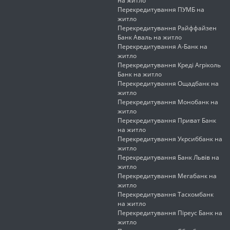
на житло
Перекредитування ПУМБ на
житло
Перекредитування Райффайзен
Банк Аваль на житло
Перекредитування А-Банк на
житло
Перекредитування Креді Агріколь
Банк на житло
Перекредитування Ощадбанк на
житло
Перекредитування Монобанк на
житло
Перекредитування Приват Банк
на житло
Перекредитування Укрсиббанк на
житло
Перекредитування Банк Львів на
житло
Перекредитування Мегабанк на
житло
Перекредитування Таскомбанк
на житло
Перекредитування Піреус Банк на
житло