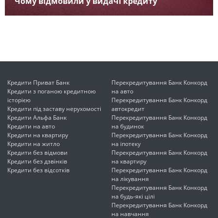
Чому відмовили у видачі кредиту
Кредити Приват Банк
Перекредитування Банк Конкорд
Кредити з поганою кредитною
на авто
історією
Перекредитування Банк Конкорд
Кредити під заставу нерухомості
автокредит
Кредити Альфа Банк
Перекредитування Банк Конкорд
Кредити на авто
на будинок
Кредити на квартиру
Перекредитування Банк Конкорд
Кредити на житло
на іпотеку
Кредити без відмови
Перекредитування Банк Конкорд
Кредити без дзвінків
на квартиру
Кредити без відсотків
Перекредитування Банк Конкорд
на лікування
Перекредитування Банк Конкорд
на будь-які цілі
Перекредитування Банк Конкорд
на навчання