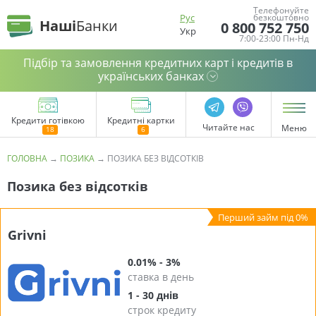
Телефонуйте
Рус
безкоштовно
Наші
Банки
0 800 752 750
Укр
7:00-23:00 Пн-Нд
Підбір та замовлення кредитних карт і кредитів в
українських банках
Кредити готівкою
Кредитні картки
Читайте нас
Меню
ГОЛОВНА
→
ПОЗИКА
→
ПОЗИКА БЕЗ ВІДСОТКІВ
Позика без відсотків
Grivni
0.01% - 3%
ставка в день
1 - 30 днів
строк кредиту