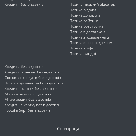
Кредити без відсотків
Позика низький відсоток
Позика відгуки
Позика допомога
Позика рейтинг
Позика розстрочка
Позика з доставкою
Позика зі схваленням
Позика з посередником
Позика в мфо
Позика вигідні
Кредити без відсотків
Кредити готівкою без відсотків
Споживчі кредити без відсотків
Перекредитування без відсотків
Кредитні картки без відсотків
Мікропозика без відсотків
Мікрокредит без відсотків
Кредит на картку без відсотків
Гроші в борг без відсотків
Співпраця