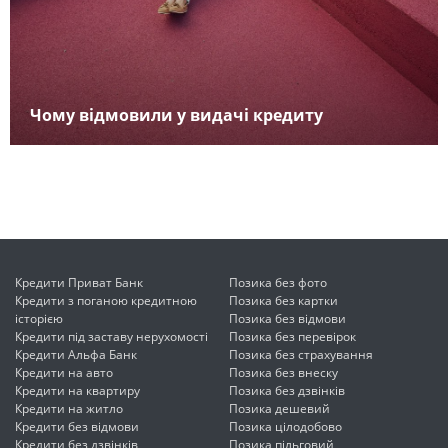
Чому відмовили у видачі кредиту
Кредити Приват Банк
Позика без фото
Кредити з поганою кредитною
Позика без картки
історією
Позика без відмови
Кредити під заставу нерухомості
Позика без перевірок
Кредити Альфа Банк
Позика без страхування
Кредити на авто
Позика без внеску
Кредити на квартиру
Позика без дзвінків
Кредити на житло
Позика дешевий
Кредити без відмови
Позика цілодобово
Кредити без дзвінків
Позика пільговий