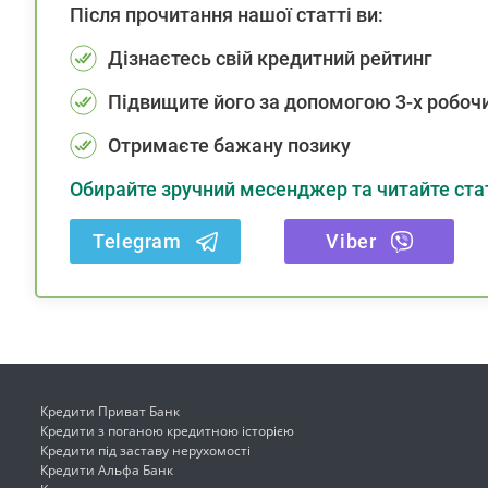
Після прочитання нашої статті ви:
Дізнаєтесь свій кредитний рейтинг
Підвищите його за допомогою 3-х робочи
Отримаєте бажану позику
Обирайте зручний месенджер та читайте стат
Telegram
Viber
Кредити Приват Банк
Кредити з поганою кредитною історією
Кредити під заставу нерухомості
Кредити Альфа Банк