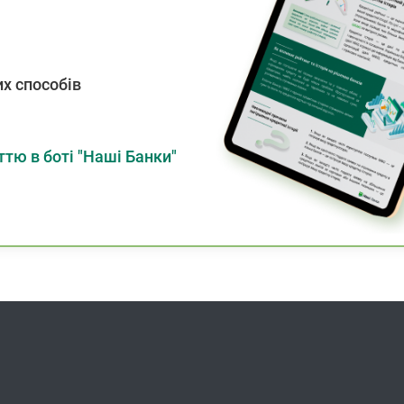
х способів
тю в боті "Наші Банки"