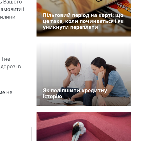
ть Вашого
замовити і
Пільговий період на карті: що
вилини
це таке, коли починається і як
уникнути переплати
І не
дорозі в
е
Як поліпшити кредитну
ме не
історію