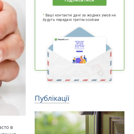
*
Ваші контактні дані за жодних умов не
будуть передані третім особам
Публікації
асто в