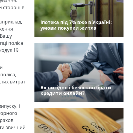
хування.
й стороні в
априклад,
Іпотека під 7% вже в Україні:
умови покупки житла
дження
 Вашу
пці поліса
кодує 19
ти
поліса,
стих витрат
Як вигідно і безпечно брати
кредити онлайн?
ипуску, і
оторного
трахові
ати звичний