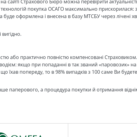
 на сайті Страхового Бюро можна перевірити актуальніс
 технологій покупка ОСАГО максимально прискорилася: 
 буде оформлена і внесена в базу МТСБУ через лічені х
 вигідно.
істю або практично повністю компенсовані Страховиком. 
одієм: якщо при попаданні в так званий «паровозик» на 
, що їхав попереду, то в 98% випадків з 100 саме Ви будет
вше паперового, а процедура покупки й отримання відні