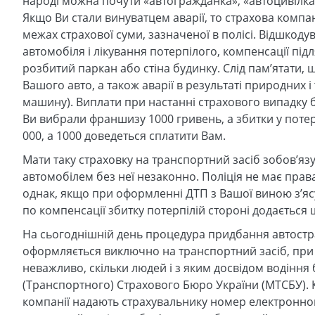
народі можна почути «автогражданка», «автоцивілка»
Якщо Ви стали винуватцем аварії, то страхова компан
межах страхової суми, зазначеної в полісі. Відшкодув
автомобіля і лікування потерпілого, компенсації п
розбитий паркан або стіна будинку. Слід пам’ятати
Вашого авто, а також аварії в результаті природних 
машину). Виплати при настанні страхового випадку 
Ви вибрали франшизу 1000 гривень, а збитки у потер
000, а 1000 доведеться сплатити Вам.
Мати таку страховку на транспортний засіб зобов’язу
автомобілем без неї незаконно. Поліція не має прав
однак, якщо при оформленні ДТП з Вашої виною з’яс
по компенсації збитку потерпілій стороні додається ш
На сьогоднішній день процедура придбання автостр
оформляється виключно на транспортний засіб, при ць
неважливо, скільки людей і з яким досвідом водіння
(Транспортного) Страхового Бюро України (МТСБУ). Кр
компанії надають страхувальнику номер електронног