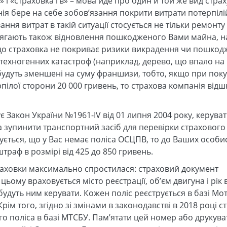
 і «страховка гв» – мова йде про один й той же вид стра
ія бере на себе зобов’язання покрити витрати потерпілі
ання витрат в такій ситуації стосується не тільки ремонту
ідлягають також відновлення пошкодженого Вами майна, н
, що страховка не покриває ризики викрадення чи пошко
і техногенних катастроф (наприклад, дерево, що впало на
будуть зменшені на суму франшизи, тобто, якщо при поку
пілої сторони 20 000 гривень, то страхова компанія відш
є Закон України №1961-IV від 01 липня 2004 року, керува
а зупинити транспортний засіб для перевірки страхового 
ується, що у Вас немає поліса ОСЦПВ, то до Ваших особи
траф в розмірі від 425 до 850 гривень.
аховки максимально спростилася: страховий документ
ому враховується місто реєстрації, об’єм двигуна і рік в
 будуть ним керувати. Кожен поліс реєструється в базі М
ім того, згідно зі змінами в законодавстві в 2018 році с
о поліса в базі МТСБУ. Пам’ятати цей номер або друкув