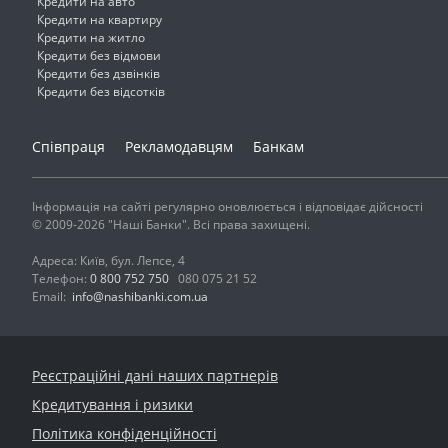
Кредити на авто
Кредити на квартиру
Кредити на житло
Кредити без відмови
Кредити без дзвінків
Кредити без відсотків
Співпраця
Рекламодавцям
Банкам
Інформація на сайті регулярно оновлюється і відповідає дійсності
© 2009-2026 "Наші Банки". Всі права захищені.
Адреса: Київ, бул. Лепсе, 4
Телефон:
0 800 752 750
080 075 21 52
Email:
info@nashibanki.com.ua
Реєстраційні дані наших партнерів
Кредитування і ризики
Політика конфіденційності